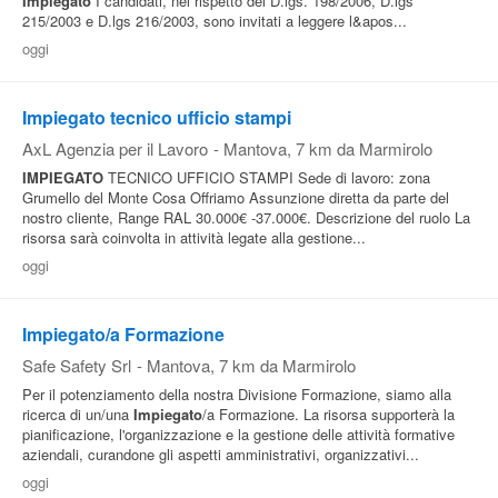
Impiegato
I candidati, nel rispetto del D.lgs. 198/2006, D.lgs
215/2003 e D.lgs 216/2003, sono invitati a leggere l&apos...
oggi
Impiegato tecnico ufficio stampi
AxL Agenzia per il Lavoro
-
Mantova
, 7 km da Marmirolo
IMPIEGATO
TECNICO UFFICIO STAMPI Sede di lavoro: zona
Grumello del Monte Cosa Offriamo Assunzione diretta da parte del
nostro cliente, Range RAL 30.000€ -37.000€. Descrizione del ruolo La
risorsa sarà coinvolta in attività legate alla gestione...
oggi
Impiegato/a Formazione
Safe Safety Srl
-
Mantova
, 7 km da Marmirolo
Per il potenziamento della nostra Divisione Formazione, siamo alla
ricerca di un/una
Impiegato
/a Formazione. La risorsa supporterà la
pianificazione, l'organizzazione e la gestione delle attività formative
aziendali, curandone gli aspetti amministrativi, organizzativi...
oggi