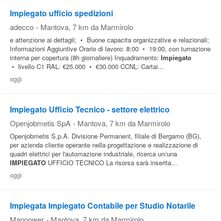
Impiegato ufficio spedizioni
Pubblica
adecco
-
Mantova
, 7 km da Marmirolo
Offerte
e attenzione ai dettagli; • Buone capacita organizzative e relazionali;
Informazioni Aggiuntive Orario di lavoro: 8:00 • 19:00, con turnazione
interna per copertura (8h giornaliere) Inquadramento:
Impiegato
Area
• livello C1 RAL: €25.000 • €30.000 CCNL: Cartai...
Aziende
oggi
Impiegato Ufficio Tecnico - settore elettrico
Openjobmetis SpA
-
Mantova
, 7 km da Marmirolo
Openjobmetis S.p.A. Divisione Permanent, filiale di Bergamo (BG),
per azienda cliente operante nella progettazione e realizzazione di
quadri elettrici per l'automazione industriale, ricerca un/una
IMPIEGATO
UFFICIO TECNICO La risorsa sarà inserita...
oggi
Impiegata Impiegato Contabile per Studio Notarile
Manpower
-
Mantova
, 7 km da Marmirolo