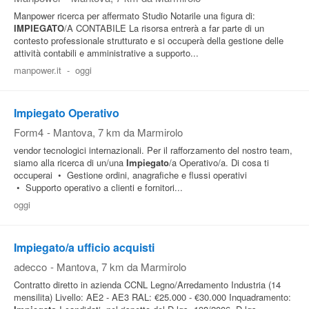
Manpower ricerca per affermato Studio Notarile una figura di:
IMPIEGATO
/A CONTABILE La risorsa entrerà a far parte di un
contesto professionale strutturato e si occuperà della gestione delle
attività contabili e amministrative a supporto...
manpower.it
-
oggi
Impiegato Operativo
Form4
-
Mantova
, 7 km da Marmirolo
vendor tecnologici internazionali. Per il rafforzamento del nostro team,
siamo alla ricerca di un/una
Impiegato
/a Operativo/a. Di cosa ti
occuperai • Gestione ordini, anagrafiche e flussi operativi
• Supporto operativo a clienti e fornitori...
oggi
Impiegato/a ufficio acquisti
adecco
-
Mantova
, 7 km da Marmirolo
Contratto diretto in azienda CCNL Legno/Arredamento Industria (14
mensilita) Livello: AE2 - AE3 RAL: €25.000 - €30.000 Inquadramento: