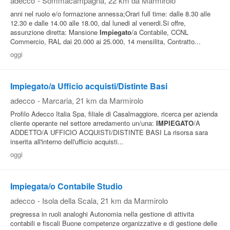
adecco
-
Sommacampagna
, 22 km da Marmirolo
anni nel ruolo e/o formazione annessa;Orari full time: dalle 8.30 alle
12.30 e dalle 14.00 alle 18.00, dal lunedi al venerdi.Si offre,
assunzione diretta: Mansione
Impiegato
/a Contabile, CCNL
Commercio, RAL dai 20.000 ai 25.000, 14 mensilita, Contratto...
oggi
Impiegato/a Ufficio acquisti/Distinte Basi
adecco
-
Marcaria
, 21 km da Marmirolo
Profilo Adecco Italia Spa, filiale di Casalmaggiore, ricerca per azienda
cliente operante nel settore arredamento un/una:
IMPIEGATO
/A
ADDETTO/A UFFICIO ACQUISTI/DISTINTE BASI La risorsa sara
inserita all'interno dell'ufficio acquisti...
oggi
Impiegata/o Contabile Studio
adecco
-
Isola della Scala
, 21 km da Marmirolo
pregressa in ruoli analoghi Autonomia nella gestione di attivita
contabili e fiscali Buone competenze organizzative e di gestione delle