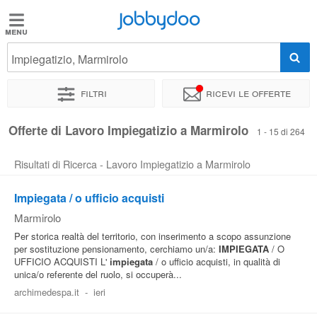
Jobbydoo
Jobbydoo
Impiegatizio, Marmirolo
Offerte
di
Filtri
Ricevi le offerte
lavoro
Offerte di Lavoro Impiegatizio a Marmirolo
1 - 15 di 264
Stipendi
Risultati di Ricerca - Lavoro Impiegatizio a Marmirolo
Elenco
Impiegata / o ufficio acquisti
professioni
Marmirolo
Per storica realtà del territorio, con inserimento a scopo assunzione
per sostituzione pensionamento, cerchiamo un/a:
IMPIEGATA
/ O
Blog
UFFICIO ACQUISTI L'
impiegata
/ o ufficio acquisti, in qualità di
unica/o referente del ruolo, si occuperà...
archimedespa.it
-
ieri