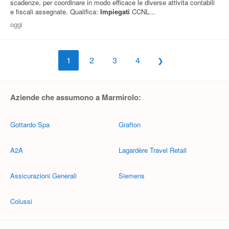
scadenze, per coordinare in modo efficace le diverse attivita contabili
e fiscali assegnate. Qualifica:
Impiegati
CCNL...
oggi
1
2
3
4
Aziende che assumono a Marmirolo:
Gottardo Spa
Grafton
A2A
Lagardère Travel Retail
Assicurazioni Generali
Siemens
Colussi