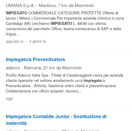
UMANA S.p.A.
-
Mantova
, 7 km da Marmirolo
IMPIEGATO
COMMERCIALE CATEGORIE PROTETTE Offerte di
lavoro | Milano | Commerciale Per importante azienda chimica in zona
Cambiago (MI) cerchiamo
IMPIEGATO
L. 68/99 con ottima
conoscenza del pacchetto Office, buona conoscenza di SAP e della
lingua...
appcast.io
-
4 giorni fa
Impiegato/a Preventivatore
adecco
-
Marcaria
, 21 km da Marmirolo
Profilo Adecco Italia Spa - Filiale di Casalmaggiore cerca per azienda
cliente operante nel settore arredamento un/a
Impiegato
/a
Preventivatore . Attivita: Gestione ordini clienti e preventivazione
Collaborazione con ufficio acquisti, tecnico...
oggi
Impiegato/a Contabile Junior - Sostituzione di
maternità