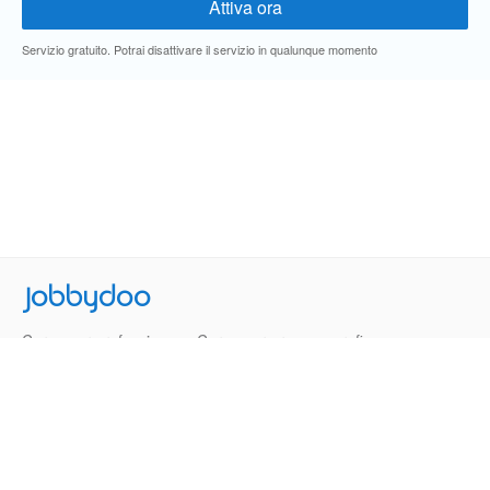
Servizio gratuito. Potrai disattivare il servizio in qualunque momento
Jobbydoo
Cerca per professione
Cerca per area geografica
Cerca per azienda
Termini e Condizioni
Privacy
Contatti
© 2013-2026 Jobbydoo - P.IVA IT02531310346