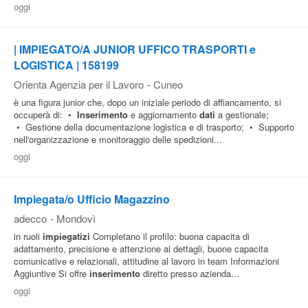
oggi
Pubblica
Offerte
| IMPIEGATO/A JUNIOR UFFICO TRASPORTI e
LOGISTICA | 158199
Area
Orienta Agenzia per il Lavoro
-
Cuneo
Aziende
è una figura junior che, dopo un iniziale periodo di affiancamento, si
occuperà di: •
Inserimento
e aggiornamento
dati
a gestionale;
• Gestione della documentazione logistica e di trasporto; • Supporto
nell'organizzazione e monitoraggio delle spedizioni...
oggi
Impiegata/o Ufficio Magazzino
adecco
-
Mondovì
in ruoli
impiegatizi
Completano il profilo: buona capacita di
adattamento, precisione e attenzione ai dettagli, buone capacita
comunicative e relazionali, attitudine al lavoro in team Informazioni
Aggiuntive Si offre
inserimento
diretto presso azienda...
oggi