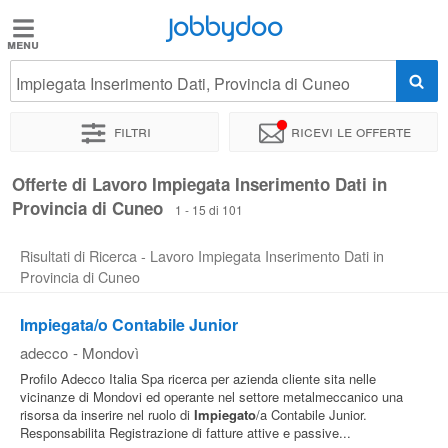
Jobbydoo
Jobbydoo
Impiegata Inserimento Dati, Provincia di Cuneo
Offerte
di
Filtri
Ricevi le offerte
lavoro
Offerte di Lavoro Impiegata Inserimento Dati in
Provincia di Cuneo
Stipendi
1 - 15 di 101
Risultati di Ricerca - Lavoro Impiegata Inserimento Dati in
Elenco
Provincia di Cuneo
professioni
Impiegata/o Contabile Junior
adecco
-
Mondovì
Blog
Profilo Adecco Italia Spa ricerca per azienda cliente sita nelle
vicinanze di Mondovi ed operante nel settore metalmeccanico una
risorsa da inserire nel ruolo di
Impiegato
/a Contabile Junior.
Responsabilita Registrazione di fatture attive e passive...