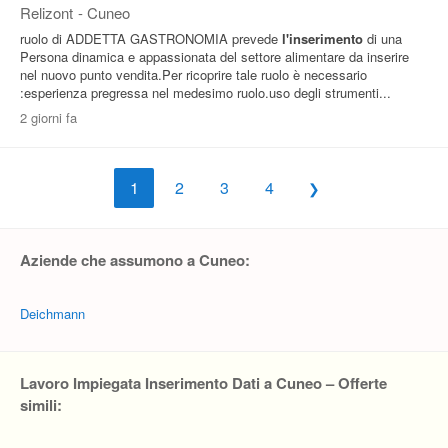
Relizont
-
Cuneo
ruolo di ADDETTA GASTRONOMIA prevede
l'inserimento
di una
Persona dinamica e appassionata del settore alimentare da inserire
nel nuovo punto vendita.Per ricoprire tale ruolo è necessario
:esperienza pregressa nel medesimo ruolo.uso degli strumenti...
2 giorni fa
1
2
3
4
Aziende che assumono a Cuneo:
Deichmann
Lavoro Impiegata Inserimento Dati a Cuneo – Offerte
simili: