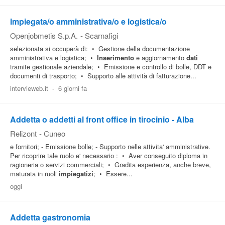
Impiegata/o amministrativa/o e logistica/o
Openjobmetis S.p.A.
-
Scarnafigi
selezionata si occuperà di: • Gestione della documentazione
amministrativa e logistica; •
Inserimento
e aggiornamento
dati
tramite gestionale aziendale; • Emissione e controllo di bolle, DDT e
documenti di trasporto; • Supporto alle attività di fatturazione...
intervieweb.it
-
6 giorni fa
Addetta o addetti al front office in tirocinio - Alba
Relizont
-
Cuneo
e fornitori; - Emissione bolle; - Supporto nelle attivita' amministrative.
Per ricoprire tale ruolo e' necessario : • Aver conseguito diploma in
ragioneria o servizi commerciali; • Gradita esperienza, anche breve,
maturata in ruoli
impiegatizi
; • Essere...
oggi
Addetta gastronomia