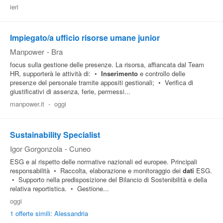
ieri
Impiegato/a ufficio risorse umane junior
Manpower
-
Bra
focus sulla gestione delle presenze. La risorsa, affiancata dal Team
HR, supporterà le attività di: •
Inserimento
e controllo delle
presenze del personale tramite appositi gestionali; • Verifica di
giustificativi di assenza, ferie, permessi...
manpower.it
-
oggi
Sustainability Specialist
Igor Gorgonzola
-
Cuneo
ESG e al rispetto delle normative nazionali ed europee. Principali
responsabilità • Raccolta, elaborazione e monitoraggio dei
dati
ESG.
• Supporto nella predisposizione del Bilancio di Sostenibilità e della
relativa reportistica. • Gestione...
oggi
1 offerte simili: Alessandria