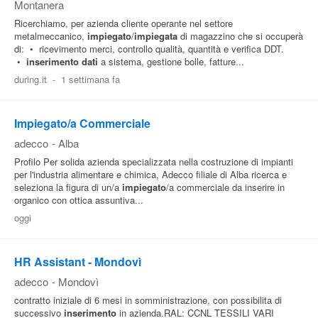
Montanera
Ricerchiamo, per azienda cliente operante nel settore
metalmeccanico,
impiegato
/
impiegata
di magazzino che si occuperà
di: • ricevimento merci, controllo qualità, quantità e verifica DDT.
•
inserimento
dati
a sistema, gestione bolle, fatture...
during.it
-
1 settimana fa
Impiegato/a Commerciale
adecco
-
Alba
Profilo Per solida azienda specializzata nella costruzione di impianti
per l'industria alimentare e chimica, Adecco filiale di Alba ricerca e
seleziona la figura di un/a
impiegato
/a commerciale da inserire in
organico con ottica assuntiva...
oggi
HR Assistant - Mondovì
adecco
-
Mondovì
contratto iniziale di 6 mesi in somministrazione, con possibilita di
successivo
inserimento
in azienda.RAL: CCNL TESSILI VARI