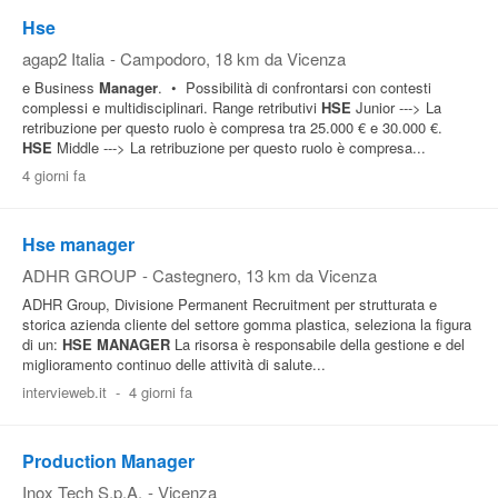
Hse
agap2 Italia
-
Campodoro
, 18 km da Vicenza
e Business
Manager
. • Possibilità di confrontarsi con contesti
complessi e multidisciplinari. Range retributivi
HSE
Junior ---> La
retribuzione per questo ruolo è compresa tra 25.000 € e 30.000 €.
HSE
Middle ---> La retribuzione per questo ruolo è compresa...
4 giorni fa
Hse manager
ADHR GROUP
-
Castegnero
, 13 km da Vicenza
ADHR Group, Divisione Permanent Recruitment per strutturata e
storica azienda cliente del settore gomma plastica, seleziona la figura
di un:
HSE
MANAGER
La risorsa è responsabile della gestione e del
miglioramento continuo delle attività di salute...
intervieweb.it
-
4 giorni fa
Production Manager
Inox Tech S.p.A.
-
Vicenza