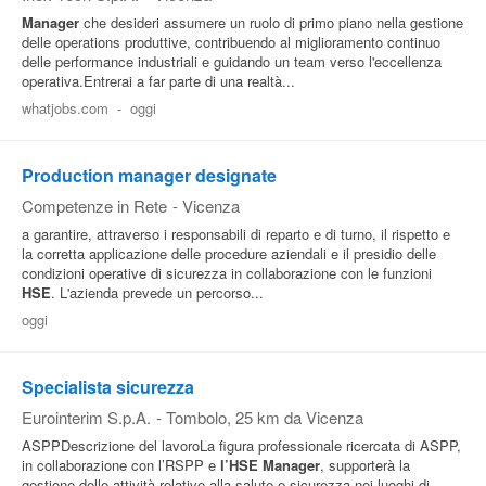
Manager
che desideri assumere un ruolo di primo piano nella gestione
delle operations produttive, contribuendo al miglioramento continuo
delle performance industriali e guidando un team verso l'eccellenza
operativa.Entrerai a far parte di una realtà...
whatjobs.com
-
oggi
Production manager designate
Competenze in Rete
-
Vicenza
a garantire, attraverso i responsabili di reparto e di turno, il rispetto e
la corretta applicazione delle procedure aziendali e il presidio delle
condizioni operative di sicurezza in collaborazione con le funzioni
HSE
. L'azienda prevede un percorso...
oggi
Specialista sicurezza
Eurointerim S.p.A.
-
Tombolo
, 25 km da Vicenza
ASPPDescrizione del lavoroLa figura professionale ricercata di ASPP,
in collaborazione con l’RSPP e
l’HSE
Manager
, supporterà la
gestione delle attività relative alla salute e sicurezza nei luoghi di