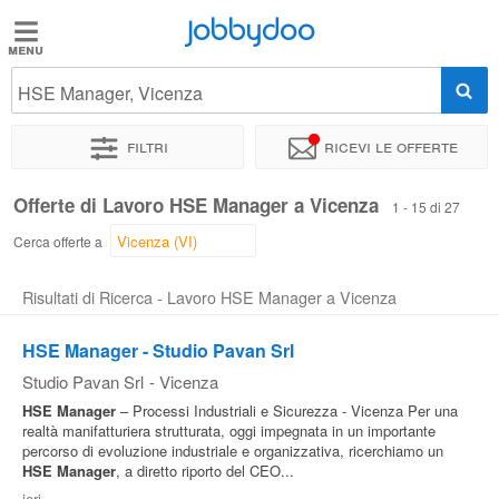
Jobbydoo
Jobbydoo
HSE Manager, Vicenza
Offerte
di
Filtri
Ricevi le offerte
lavoro
Offerte di Lavoro HSE Manager a Vicenza
1 - 15 di 27
Stipendi
Cerca offerte a
Risultati di Ricerca - Lavoro HSE Manager a Vicenza
Elenco
professioni
HSE Manager - Studio Pavan Srl
Studio Pavan Srl
-
Vicenza
Blog
HSE
Manager
– Processi Industriali e Sicurezza - Vicenza Per una
realtà manifatturiera strutturata, oggi impegnata in un importante
percorso di evoluzione industriale e organizzativa, ricerchiamo un
HSE
Manager
, a diretto riporto del CEO...
ieri