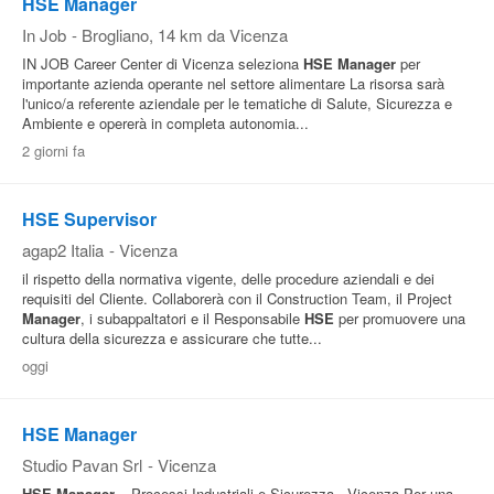
HSE Manager
In Job
-
Brogliano
, 14 km da Vicenza
IN JOB Career Center di Vicenza seleziona
HSE
Manager
per
importante azienda operante nel settore alimentare La risorsa sarà
l'unico/a referente aziendale per le tematiche di Salute, Sicurezza e
Ambiente e opererà in completa autonomia...
2 giorni fa
HSE Supervisor
agap2 Italia
-
Vicenza
il rispetto della normativa vigente, delle procedure aziendali e dei
requisiti del Cliente. Collaborerà con il Construction Team, il Project
Manager
, i subappaltatori e il Responsabile
HSE
per promuovere una
cultura della sicurezza e assicurare che tutte...
oggi
HSE Manager
Studio Pavan Srl
-
Vicenza
HSE
Manager
– Processi Industriali e Sicurezza - Vicenza Per una