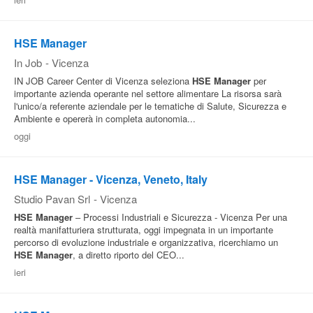
Pubblica
Offerte
HSE Manager
In Job
-
Vicenza
IN JOB Career Center di Vicenza seleziona
HSE
Manager
per
Area
importante azienda operante nel settore alimentare La risorsa sarà
Aziende
l'unico/a referente aziendale per le tematiche di Salute, Sicurezza e
Ambiente e opererà in completa autonomia...
oggi
HSE Manager - Vicenza, Veneto, Italy
Studio Pavan Srl
-
Vicenza
HSE
Manager
– Processi Industriali e Sicurezza - Vicenza Per una
realtà manifatturiera strutturata, oggi impegnata in un importante
percorso di evoluzione industriale e organizzativa, ricerchiamo un
HSE
Manager
, a diretto riporto del CEO...
ieri