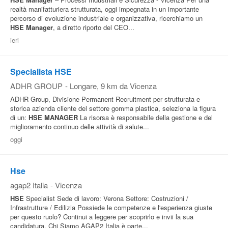
realtà manifatturiera strutturata, oggi impegnata in un importante
percorso di evoluzione industriale e organizzativa, ricerchiamo un
HSE
Manager
, a diretto riporto del CEO...
ieri
Specialista HSE
ADHR GROUP
-
Longare
, 9 km da Vicenza
ADHR Group, Divisione Permanent Recruitment per strutturata e
storica azienda cliente del settore gomma plastica, seleziona la figura
di un:
HSE
MANAGER
La risorsa è responsabile della gestione e del
miglioramento continuo delle attività di salute...
oggi
Hse
agap2 Italia
-
Vicenza
HSE
Specialist Sede di lavoro: Verona Settore: Costruzioni /
Infrastrutture / Edilizia Possiede le competenze e l'esperienza giuste
per questo ruolo? Continui a leggere per scoprirlo e invii la sua
candidatura. Chi Siamo AGAP2 Italia è parte...