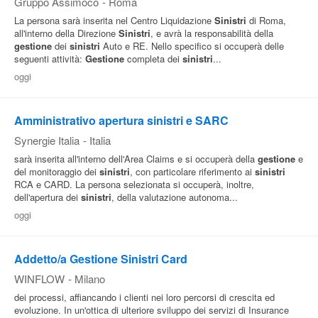
Gruppo Assimoco
-
Roma
La persona sarà inserita nel Centro Liquidazione
Sinistri
di Roma,
all'interno della Direzione
Sinistri
, e avrà la responsabilità della
gestione
dei
sinistri
Auto e RE. Nello specifico si occuperà delle
seguenti attività:
Gestione
completa dei
sinistri
...
oggi
Amministrativo apertura sinistri e SARC
Synergie Italia
-
Italia
sarà inserita all'interno dell'Area Claims e si occuperà della
gestione
e
del monitoraggio dei
sinistri
, con particolare riferimento ai
sinistri
RCA e CARD. La persona selezionata si occuperà, inoltre,
dell'apertura dei
sinistri
, della valutazione autonoma...
oggi
Addetto/a Gestione Sinistri Card
WINFLOW
-
Milano
dei processi, affiancando i clienti nei loro percorsi di crescita ed
evoluzione. In un'ottica di ulteriore sviluppo dei servizi di Insurance