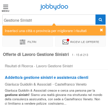
Jobbydoo
Jobbydoo
Gestione Sinistri
Offerte
di
Inserisci una città o provincia per migliorare i risultati
lavoro
Filtri
Ricevi le offerte
Stipendi
Offerte di Lavoro Gestione Sinistri
1 - 15 di 213
Risultati di Ricerca - Lavoro Gestione Sinistri
Elenco
professioni
Addetto/a gestione sinistri e assistenza clienti
Gianluca Guidolin & Associati
-
Castelfranco Veneto
Blog
Gianluca Guidolin & Associati cresce e cerca una persona per la
gestione
sinistri
! Siamo una realtà giovane ma strutturata nel mondo
della consulenza assicurativa, con sede a Castelfranco Veneto. Non
ci limitiamo a vendere polizze: costruiamo...