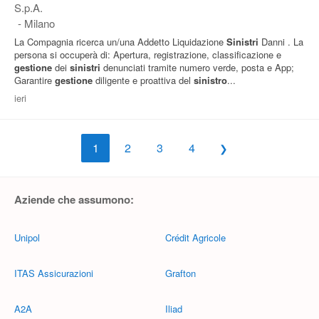
S.p.A.
-
Milano
La Compagnia ricerca un/una Addetto Liquidazione
Sinistri
Danni . La
persona si occuperà di: Apertura, registrazione, classificazione e
gestione
dei
sinistri
denunciati tramite numero verde, posta e App;
Garantire
gestione
diligente e proattiva del
sinistro
...
ieri
1
2
3
4
Aziende che assumono:
Unipol
Crédit Agricole
ITAS Assicurazioni
Grafton
A2A
Iliad