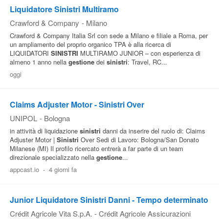
Liquidatore Sinistri Multiramo
Crawford & Company
-
Milano
Crawford & Company Italia Srl con sede a Milano e filiale a Roma, per
un ampliamento del proprio organico TPA è alla ricerca di
LIQUIDATORI
SINISTRI
MULTIRAMO JUNIOR – con esperienza di
almeno 1 anno nella
gestione
dei
sinistri
: Travel, RC...
oggi
Claims Adjuster Motor - Sinistri Over
UNIPOL
-
Bologna
in attività di liquidazione
sinistri
danni da inserire del ruolo di: Claims
Adjuster Motor |
Sinistri
Over Sedi di Lavoro: Bologna/San Donato
Milanese (MI) Il profilo ricercato entrerà a far parte di un team
direzionale specializzato nella
gestione
...
appcast.io
-
4 giorni fa
Junior Liquidatore Sinistri Danni - Tempo determinato
Crédit Agricole Vita S.p.A. - Crédit Agricole Assicurazioni