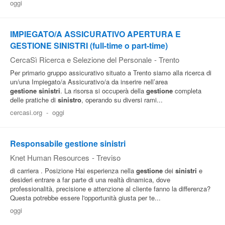
oggi
Pubblica
Offerte
IMPIEGATO/A ASSICURATIVO APERTURA E
GESTIONE SINISTRI (full-time o part-time)
CercaSì Ricerca e Selezione del Personale
-
Trento
Area
Per primario gruppo assicurativo situato a Trento siamo alla ricerca di
Aziende
un/una Impiegato/a Assicurativo/a da inserire nell’area
gestione
sinistri
. La risorsa si occuperà della
gestione
completa
delle pratiche di
sinistro
, operando su diversi rami...
cercasi.org
-
oggi
Responsabile gestione sinistri
Knet Human Resources
-
Treviso
di carriera . Posizione Hai esperienza nella
gestione
dei
sinistri
e
desideri entrare a far parte di una realtà dinamica, dove
professionalità, precisione e attenzione al cliente fanno la differenza?
Questa potrebbe essere l'opportunità giusta per te...
oggi