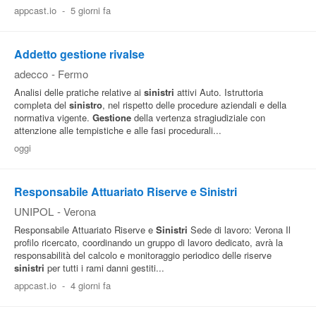
appcast.io
-
5 giorni fa
Addetto gestione rivalse
adecco
-
Fermo
Analisi delle pratiche relative ai
sinistri
attivi Auto. Istruttoria
completa del
sinistro
, nel rispetto delle procedure aziendali e della
normativa vigente.
Gestione
della vertenza stragiudiziale con
attenzione alle tempistiche e alle fasi procedurali...
oggi
Responsabile Attuariato Riserve e Sinistri
UNIPOL
-
Verona
Responsabile Attuariato Riserve e
Sinistri
Sede di lavoro: Verona Il
profilo ricercato, coordinando un gruppo di lavoro dedicato, avrà la
responsabilità del calcolo e monitoraggio periodico delle riserve
sinistri
per tutti i rami danni gestiti...
appcast.io
-
4 giorni fa