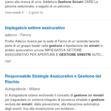
siamo alla ricerca di un/a: Addetto/a
Gestione
Sinistri
CARD La
persona selezionata, a seguito di un percorso...
intervieweb.it
-
2 giorni fa
Impiegato/a settore assicurativo
adecco
-
Fermo
Profilo Adecco ricerca per la sede di Fermo di un' azienda facente
parte di un gruppo leader nella
gestione
e liquidazione dei
sinistri
in
ambito assicurativo un/una IMPIEGATO/A SETTORE
ASSICURATIVO PER APERTURA E
GESTIONE
SINISTRI
AUTO...
oggi
Responsabile Strategie Assicurative e Gestione del
Rischio
Autoguidovie
-
Milano
In Autoguidovie stiamo evolvendo il concetto di
gestione
dei
sinistri
per traguardare un sistema integrato di sicurezza stradale e
gestione
evoluta dei
sinistri
: dalla prevenzione, alla rilevazione automatica
degli eventi, fino alla ricostruzione con evidenze...