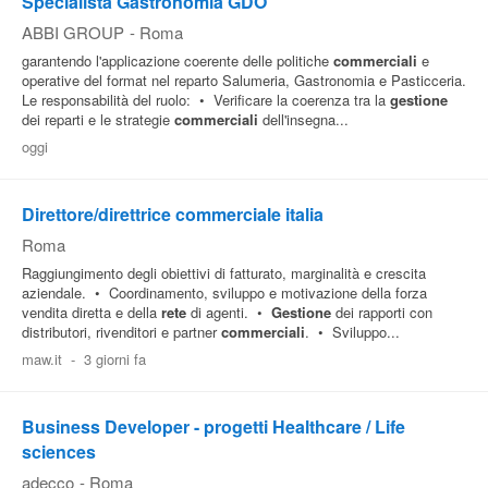
Specialista Gastronomia GDO
ABBI GROUP
-
Roma
garantendo l'applicazione coerente delle politiche
commerciali
e
operative del format nel reparto Salumeria, Gastronomia e Pasticceria.
Le responsabilità del ruolo: • Verificare la coerenza tra la
gestione
dei reparti e le strategie
commerciali
dell'insegna...
oggi
Direttore/direttrice commerciale italia
Roma
Raggiungimento degli obiettivi di fatturato, marginalità e crescita
aziendale. • Coordinamento, sviluppo e motivazione della forza
vendita diretta e della
rete
di agenti. •
Gestione
dei rapporti con
distributori, rivenditori e partner
commerciali
. • Sviluppo...
maw.it
-
3 giorni fa
Business Developer - progetti Healthcare / Life
sciences
adecco
-
Roma