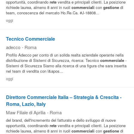
opportunità, coordinando
rete
vendita e principali clienti. La posizione
richiede laurea, almeno 8 anni in ruoli
commerciali
con
gestione
di
Pubblica
team, conoscenza del mercato Ho.Re.Ca. #J-18808...
Offerte
oggi
Area
Tecnico Commerciale
Aziende
adecco
-
Roma
Profilo Adecco per conto di un solida realta aziendale operante nella
distribuzione di Sistemi di Sicurezza, ricerca: Tecnico
commerciale
-
Sistemi di Sicurezza Siamo alla ricerca di una figura che sara inserita
nel team di vendita con l&apos...
oggi
Direttore Commerciale Italia – Strategia & Crescita -
Roma, Lazio, Italy
Maw Filiale di Aprilia
-
Roma
del brand, dell'incremento del fatturato e dello sviluppo di nuove
opportunità, coordinando
rete
vendita e principali clienti. La posizione
richiede laurea, almeno 8 anni in ruoli
commerciali
con
gestione
di