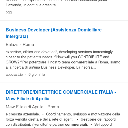
L'azienda, in continua crescita...
oggi
Business Developer (Assistenza Domiciliare
Intergrata)
Balazs
-
Roma
expertise, ethics and devotion", developing services increasingly
closer to the patient's needs.**How will you CONTRIBUTE and
GROW?**Per potenziare il nostro team
commerciale
a Roma, siamo
alla ricerca di un/una Business Developer. La risorsa...
appcast.io
-
6 giorni fa
DIRETTORE/DIRETTRICE COMMERCIALE ITALIA -
Maw Filiale di Aprilia
Maw Filiale di Aprilia
-
Roma
e crescita aziendale. • Coordinamento, sviluppo e motivazione della
forza vendita diretta e della
rete
di agenti. •
Gestione
dei rapporti
con distributori, rivenditori e partner
commerciali
. • Sviluppo di