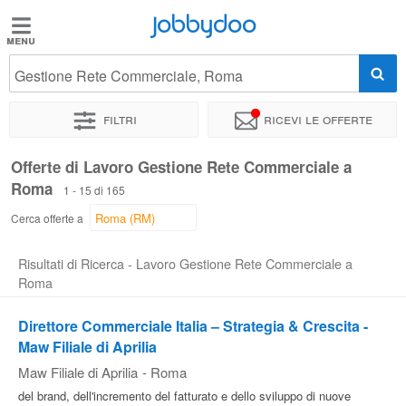
Jobbydoo
Jobbydoo
Gestione Rete Commerciale, Roma
Offerte
di
Filtri
Ricevi le offerte
lavoro
Offerte di Lavoro Gestione Rete Commerciale a
Roma
Stipendi
1 - 15 di 165
Cerca offerte a
Elenco
Risultati di Ricerca - Lavoro Gestione Rete Commerciale a
professioni
Roma
Direttore Commerciale Italia – Strategia & Crescita -
Blog
Maw Filiale di Aprilia
Maw Filiale di Aprilia
-
Roma
del brand, dell'incremento del fatturato e dello sviluppo di nuove