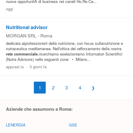
nuove opportunitÃ di business nei canali Ho.Re.Ca...
oggi
Nutritional advisor
MORGAN SRL
-
Roma
dedicata aiprofessionisti della nutrizione, con focus sullanutrizione e
nutraceutica mediterranea. Nell'ottica del rafforzamento della nostra
rete
commerciale
,ricerchiamo eselezioniamo Informatori Scientifici
(Nutra Advisors) nelle seguenti zone: • Milano...
appcast.io
-
5 giorni fa
1
2
3
4
Aziende che assumono a Roma:
LENERGIA
GSE