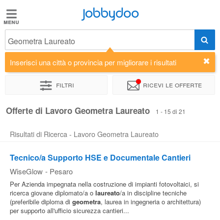
Jobbydoo
Jobbydoo
Geometra Laureato
Offerte
di
Inserisci una città o provincia per migliorare i risultati
lavoro
Filtri
Ricevi le offerte
Stipendi
Offerte di Lavoro Geometra Laureato
1 - 15 di 21
Risultati di Ricerca - Lavoro Geometra Laureato
Elenco
professioni
Tecnico/a Supporto HSE e Documentale Cantieri
WiseGlow
-
Pesaro
Blog
Per Azienda impegnata nella costruzione di impianti fotovoltaici, si
ricerca giovane diplomato/a o
laureato
/a in discipline tecniche
(preferibile diploma di
geometra
, laurea in ingegneria o architettura)
per supporto all'ufficio sicurezza cantieri...