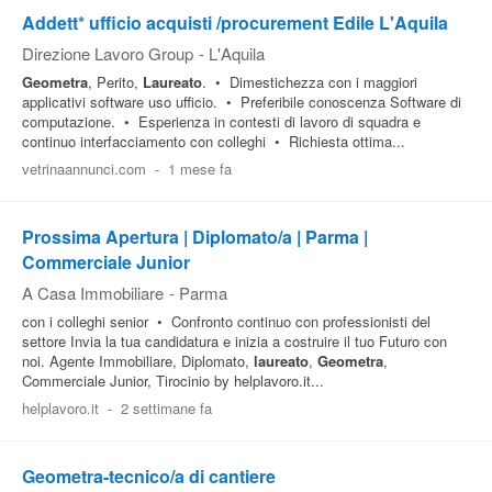
Addett* ufficio acquisti /procurement Edile L'Aquila
Direzione Lavoro Group
-
L'Aquila
Geometra
, Perito,
Laureato
. • Dimestichezza con i maggiori
applicativi software uso ufficio. • Preferibile conoscenza Software di
computazione. • Esperienza in contesti di lavoro di squadra e
continuo interfacciamento con colleghi • Richiesta ottima...
vetrinaannunci.com
-
1 mese fa
Prossima Apertura | Diplomato/a | Parma |
Commerciale Junior
A Casa Immobiliare
-
Parma
con i colleghi senior • Confronto continuo con professionisti del
settore Invia la tua candidatura e inizia a costruire il tuo Futuro con
noi. Agente Immobiliare, Diplomato,
laureato
,
Geometra
,
Commerciale Junior, Tirocinio by helplavoro.it...
helplavoro.it
-
2 settimane fa
Geometra-tecnico/a di cantiere