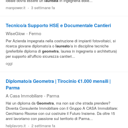
ideale dovrà essere un
laureata
in ingegneria edile...
manpower.it
-
3 settimane fa
Tecnico/a Supporto HSE e Documentale Cantieri
WiseGlow
-
Fermo
Per Azienda impegnata nella costruzione di impianti fotovoltaici, si
ricerca giovane diplomato/a o
laureato
/a in discipline tecniche
(preferibile diploma di
geometra
, laurea in ingegneria o architettura)
per supporto all'ufficio sicurezza cantieri...
oggi
Diplomato/a Geometra | Tirocinio €1.000 mensili |
Parma
A Casa Immobiliare
-
Parma
Hai un diploma da
Geometra
, ma non sai che strada prendere?
Diventa Consulente Immobiliare con il Gruppo A CASA Immobiliare:
Cerchiamo Risorse con cui costruire il Futuro Insieme. Da oltre 15
anni lavoriamo con passione sul territorio di Parma...
helplavoro.it
-
2 settimane fa