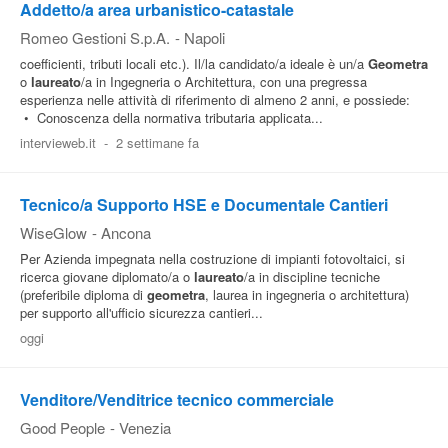
Addetto/a area urbanistico-catastale
Romeo Gestioni S.p.A.
-
Napoli
coefficienti, tributi locali etc.). Il/la candidato/a ideale è un/a
Geometra
o
laureato
/a in Ingegneria o Architettura, con una pregressa
esperienza nelle attività di riferimento di almeno 2 anni, e possiede:
• Conoscenza della normativa tributaria applicata...
intervieweb.it
-
2 settimane fa
Tecnico/a Supporto HSE e Documentale Cantieri
WiseGlow
-
Ancona
Per Azienda impegnata nella costruzione di impianti fotovoltaici, si
ricerca giovane diplomato/a o
laureato
/a in discipline tecniche
(preferibile diploma di
geometra
, laurea in ingegneria o architettura)
per supporto all'ufficio sicurezza cantieri...
oggi
Venditore/Venditrice tecnico commerciale
Good People
-
Venezia