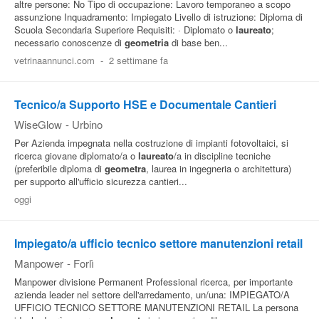
altre persone: No Tipo di occupazione: Lavoro temporaneo a scopo
assunzione Inquadramento: Impiegato Livello di istruzione: Diploma di
Scuola Secondaria Superiore Requisiti: · Diplomato o
laureato
;
necessario conoscenze di
geometria
di base ben...
vetrinaannunci.com
-
2 settimane fa
Tecnico/a Supporto HSE e Documentale Cantieri
WiseGlow
-
Urbino
Per Azienda impegnata nella costruzione di impianti fotovoltaici, si
ricerca giovane diplomato/a o
laureato
/a in discipline tecniche
(preferibile diploma di
geometra
, laurea in ingegneria o architettura)
per supporto all'ufficio sicurezza cantieri...
oggi
Impiegato/a ufficio tecnico settore manutenzioni retail
Manpower
-
Forlì
Manpower divisione Permanent Professional ricerca, per importante
azienda leader nel settore dell'arredamento, un/una: IMPIEGATO/A
UFFICIO TECNICO SETTORE MANUTENZIONI RETAIL La persona