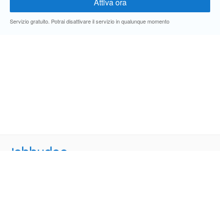
Servizio gratuito. Potrai disattivare il servizio in qualunque momento
Jobbydoo
Cerca per professione
Cerca per area geografica
Cerca per azienda
Termini e Condizioni
Privacy
Contatti