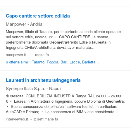
Capo cantiere settore edilizia
Manpower
-
Andria
Manpower, filiale di Taranto, per importante azienda cliente operante
nel settore edile, ricerca un: • CAPO CANTIERE La risorsa,
preferibilmente diplomata
Geometra
/Perito Edile o
laureata
in
Ingegneria Civile/Architettura, dovrà aver maturato...
manpower.it
-
1 mese fa
6 offerte simili: Taranto, Foggia, Bari, Lecce, Barletta...
Laureati in architettura/ingegneria
Synergie Italia S.p.a.
-
Napoli
di crescita. CCNL EDILIZIA INDUSTRIA Range RAL 24.000 - 26.000
€ • Laurea in Architettura o Ingegneria, oppure Diploma di
Geometra
;
• Buona conoscenza dei principali software tecnici, in particolare
AutoCAD e Primus; • La conoscenza di BIM viene considerata...
intervieweb.it
-
2 settimane fa