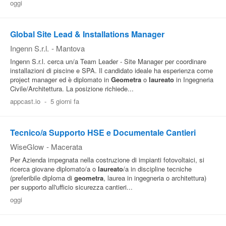
oggi
Pubblica
Offerte
Global Site Lead & Installations Manager
Ingenn S.r.l.
-
Mantova
Area
Ingenn S.r.l. cerca un/a Team Leader - Site Manager per coordinare
installazioni di piscine e SPA. Il candidato ideale ha esperienza come
Aziende
project manager ed è diplomato in
Geometra
o
laureato
in Ingegneria
Civile/Architettura. La posizione richiede...
appcast.io
-
5 giorni fa
Tecnico/a Supporto HSE e Documentale Cantieri
WiseGlow
-
Macerata
Per Azienda impegnata nella costruzione di impianti fotovoltaici, si
ricerca giovane diplomato/a o
laureato
/a in discipline tecniche
(preferibile diploma di
geometra
, laurea in ingegneria o architettura)
per supporto all'ufficio sicurezza cantieri...
oggi