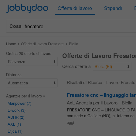
Jobbydoo
Offerte di lavoro
Stipendi
Cosa
Home
Offerte di lavoro Fresatore
Biella
Ordina 20 offerte di lavoro
Offerte di Lavoro Fresator
Rilevanza
Cerca offerte a
Biella (BI)
Distanza
Risultati di Ricerca - Lavoro Fresato
Automatica
Fresatore cnc – linguaggio fa
Agenzie per il lavoro
AxL Agenzia per il Lavoro
-
Biella
Manpower
(7)
FRESATORE
CNC – LINGUAGGIO FANUC L
E-work
(3)
con sede a Galliate (NO), all'interno d
ADHR
(2)
oggi
AXL
(1)
Etjca
(1)