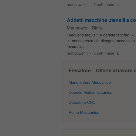
manpower.it
-
2 settimane fa
Addetti macchine utensili a c
Manpower
-
Biella
i seguenti requisiti e caratteristiche: 
• conoscenza del disegno meccanico • 
lavorare...
manpower.it
-
3 settimane fa
Fresatore – Offerte di lavoro c
Manutentore Meccanico
Operaio Metalmeccanico
Operatore CNC
Perito Meccanico