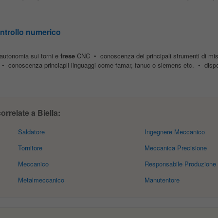
ontrollo numerico
• autonomia sui torni e
frese
CNC • conoscenza dei principali strumenti di mi
conoscenza princiapli linguaggi come famar, fanuc o siemens etc. • dispon
orrelate a Biella:
Saldatore
Ingegnere Meccanico
Tornitore
Meccanica Precisione
Meccanico
Responsabile Produzione
Metalmeccanico
Manutentore