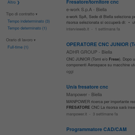
Fresatore/tornitore cnc
Altro
e-work S.p.A
-
Biella
Tipo di contratto
e-work SpA, Sede di Biella seleziona pe
Tempo indeterminato
(3)
risorsa selezionata si occuperà di: • u
Tempo determinato
(1)
intervieweb.it
-
1 settimana fa
Orario di lavoro
OPERATORE CNC JUNIOR (Tor
Full-time
(1)
ADHR GROUP
-
Biella
CNC JUNIOR (Torni e/o
Frese
). Dopo u
componenti Aerospace su macchine ute
oggi
Un/a fresatore cnc
Manpower
-
Biella
MANPOWER ricerca per importante realtà
FRESATORE
CNC La risorsa sarà inseri
manpower.it
-
3 settimane fa
Programmatore CAD/CAM