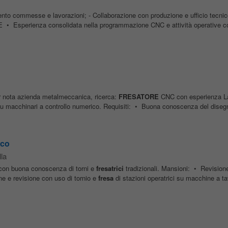
ento commesse e lavorazioni; - Collaborazione con produzione e ufficio tecnic
• Esperienza consolidata nella programmazione CNC e attività operative 
er nota azienda metalmeccanica, ricerca:
FRESATORE
CNC con esperienza La
 su macchinari a controllo numerico. Requisiti: • Buona conoscenza del disegn
nco
lla
 con buona conoscenza di torni e
fresatrici
tradizionali. Mansioni: • Revision
e e revisione con uso di tornio e
fresa
di stazioni operatrici su macchine a tav