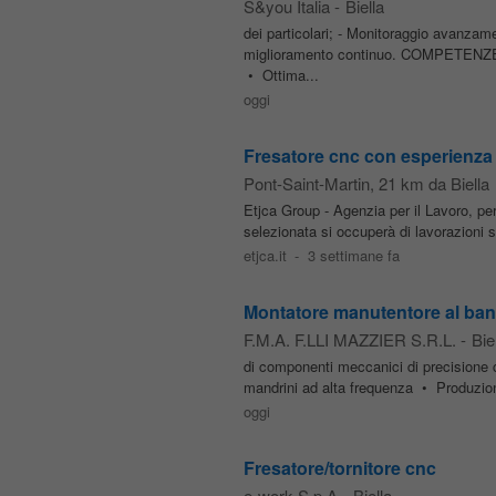
S&you Italia
-
Biella
dei particolari; - Monitoraggio avanzam
miglioramento continuo. COMPETENZE 
• Ottima...
oggi
Fresatore cnc con esperienza
Pont-Saint-Martin
, 21 km da Biella
Etjca Group - Agenzia per il Lavoro, p
selezionata si occuperà di lavorazioni
etjca.it
-
3 settimane fa
Montatore manutentore al ba
F.M.A. F.LLI MAZZIER S.R.L.
-
Bie
di componenti meccanici di precisione
mandrini ad alta frequenza • Produzion
oggi
Fresatore/tornitore cnc
e-work S.p.A
-
Biella