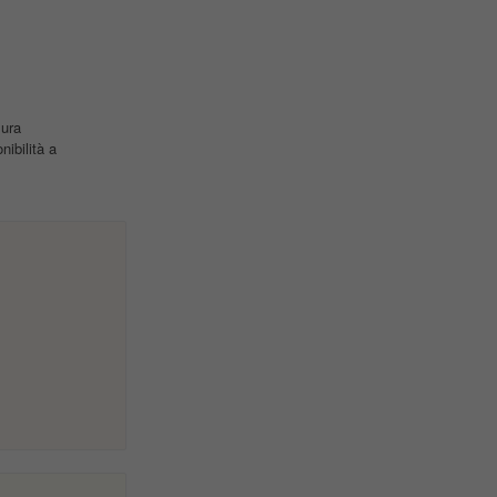
sura
ibilità a