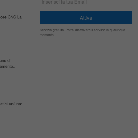
tore
CNC La
Servizio gratuito. Potrai disattivare il servizio in qualunque
momento
ione di
zamento...
atici un/una: