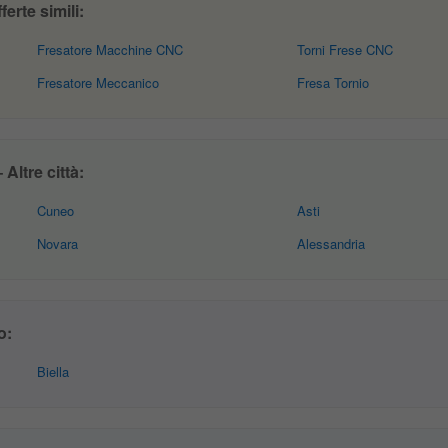
erte simili:
Fresatore Macchine CNC
Torni Frese CNC
Fresatore Meccanico
Fresa Tornio
Altre città:
Cuneo
Asti
Novara
Alessandria
o:
Biella