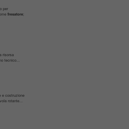
o per
come
fresatore
;
 risorsa
o tecnico...
e e costruzione
ola rotante...