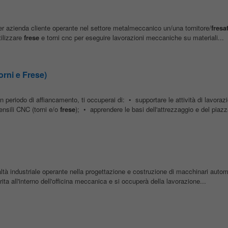
r azienda cliente operante nel settore metalmeccanico un/una tornitore/
fresa
tilizzare
frese
e torni cnc per eseguire lavorazioni meccaniche su materiali...
ni e Frese)
n periodo di affiancamento, ti occuperai di: • supportare le attività di lavoraz
nsili CNC (torni e/o
frese
); • apprendere le basi dell'attrezzaggio e del piaz
 industriale operante nella progettazione e costruzione di macchinari autom
ta all'interno dell'officina meccanica e si occuperà della lavorazione...