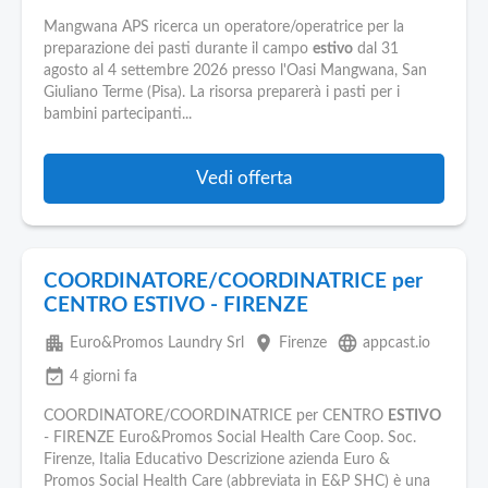
Mangwana APS ricerca un operatore/operatrice per la
preparazione dei pasti durante il campo
estivo
dal 31
agosto al 4 settembre 2026 presso l'Oasi Mangwana, San
Giuliano Terme (Pisa). La risorsa preparerà i pasti per i
bambini partecipanti...
Vedi offerta
COORDINATORE/COORDINATRICE per
CENTRO ESTIVO - FIRENZE
apartment
place
language
Euro&Promos Laundry Srl
Firenze
appcast.io
event_available
4 giorni fa
COORDINATORE/COORDINATRICE per CENTRO
ESTIVO
- FIRENZE Euro&Promos Social Health Care Coop. Soc.
Firenze, Italia Educativo Descrizione azienda Euro &
Promos Social Health Care (abbreviata in E&P SHC) è una