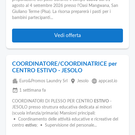
Pubblica
agosto al 4 settembre 2026 presso l'Oasi Mangwana, San
Offerte
Giuliano Terme (Pisa). La risorsa preparerà i pasti per i
bambini partecipanti...
Area
Aziende
Vedi offerta
COORDINATORE/COORDINATRICE per
CENTRO ESTIVO - JESOLO
apartment
place
language
Euro&Promos Laundry Srl
Jesolo
appcast.io
event_available
1 settimana fa
COORDINATORI DI PLESSO PER CENTRO
ESTIVO
-
JESOLO presso struttura educativa dedicata ai minori
(scuola infanzia/primaria) Mansioni principali:
• Coordinamento delle attività educative e ricreative del
centro
estivo
; • Supervisione del personale...