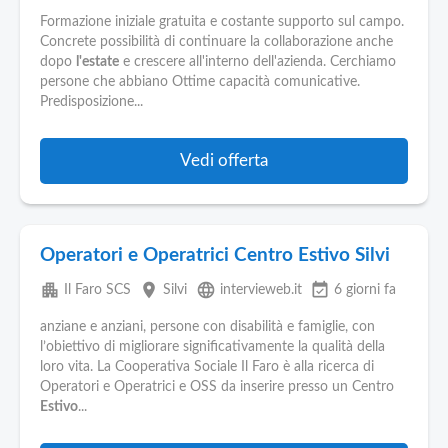
Formazione iniziale gratuita e costante supporto sul campo.
Concrete possibilità di continuare la collaborazione anche
dopo
l'estate
e crescere all'interno dell'azienda. Cerchiamo
persone che abbiano Ottime capacità comunicative.
Predisposizione...
Vedi offerta
Operatori e Operatrici Centro Estivo Silvi
apartment
place
language
event_available
Il Faro SCS
Silvi
intervieweb.it
6 giorni fa
anziane e anziani, persone con disabilità e famiglie, con
l’obiettivo di migliorare significativamente la qualità della
loro vita. La Cooperativa Sociale Il Faro è alla ricerca di
Operatori e Operatrici e OSS da inserire presso un Centro
Estivo
...