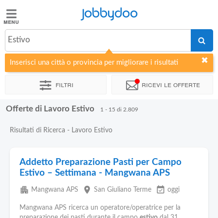
Jobbydoo
Jobbydoo
Estivo
Offerte
di
Inserisci una città o provincia per migliorare i risultati
lavoro
Filtri
Ricevi le offerte
Stipendi
Offerte di Lavoro Estivo
1 - 15 di 2.809
Elenco
Risultati di Ricerca - Lavoro Estivo
professioni
Addetto Preparazione Pasti per Campo
Blog
Estivo – Settimana - Mangwana APS
apartment
place
event_available
Mangwana APS
San Giuliano Terme
oggi
Mangwana APS ricerca un operatore/operatrice per la
preparazione dei pasti durante il campo
estivo
dal 31