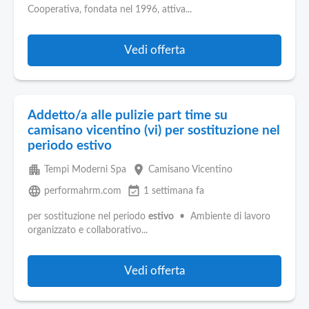
Cooperativa, fondata nel 1996, attiva...
Vedi offerta
Addetto/a alle pulizie part time su
camisano vicentino (vi) per sostituzione nel
periodo estivo
apartment
place
Tempi Moderni Spa
Camisano Vicentino
language
event_available
performahrm.com
1 settimana fa
per sostituzione nel periodo
estivo
• Ambiente di lavoro
organizzato e collaborativo...
Vedi offerta