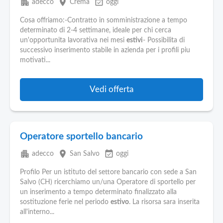
apartment
place
event_available
adecco
Crema
oggi
Cosa offriamo:-Contratto in somministrazione a tempo
determinato di 2-4 settimane, ideale per chi cerca
un'opportunita lavorativa nei mesi
estivi
- Possibilita di
successivo inserimento stabile in azienda per i profili piu
motivati...
Vedi offerta
Operatore sportello bancario
apartment
place
event_available
adecco
San Salvo
oggi
Profilo Per un istituto del settore bancario con sede a San
Salvo (CH) ricerchiamo un/una Operatore di sportello per
un inserimento a tempo determinato finalizzato alla
sostituzione ferie nel periodo
estivo
. La risorsa sara inserita
all'interno...