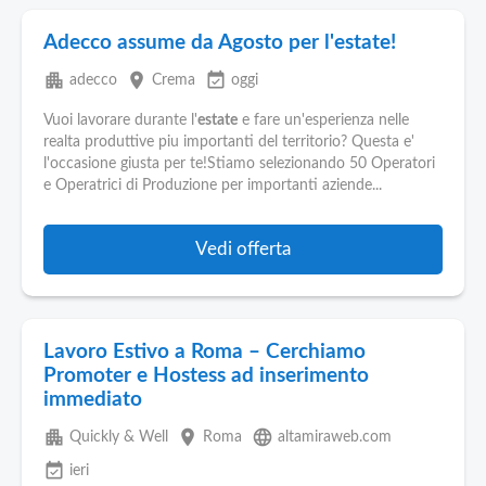
Adecco assume da Agosto per l'estate!
apartment
place
event_available
adecco
Crema
oggi
Vuoi lavorare durante l'
estate
e fare un'esperienza nelle
realta produttive piu importanti del territorio? Questa e'
l'occasione giusta per te!Stiamo selezionando 50 Operatori
e Operatrici di Produzione per importanti aziende...
Vedi offerta
Lavoro Estivo a Roma – Cerchiamo
Promoter e Hostess ad inserimento
immediato
apartment
place
language
Quickly & Well
Roma
altamiraweb.com
event_available
ieri