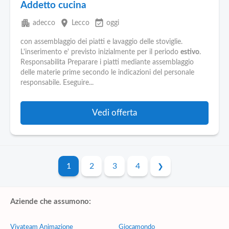
Addetto cucina
apartment
place
event_available
adecco
Lecco
oggi
con assemblaggio dei piatti e lavaggio delle stoviglie.
L'inserimento e' previsto inizialmente per il periodo
estivo
.
Responsabilita Preparare i piatti mediante assemblaggio
delle materie prime secondo le indicazioni del personale
responsabile. Eseguire...
Vedi offerta
1
2
3
4
Aziende che assumono:
Vivateam Animazione
Giocamondo