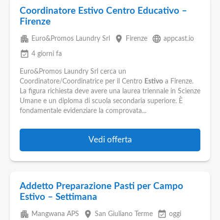
Coordinatore Estivo Centro Educativo –
Firenze
apartment
place
language
Euro&Promos Laundry Srl
Firenze
appcast.io
event_available
4 giorni fa
Euro&Promos Laundry Srl cerca un
Coordinatore/Coordinatrice per il Centro
Estivo
a Firenze.
La figura richiesta deve avere una laurea triennale in Scienze
Umane e un diploma di scuola secondaria superiore. È
fondamentale evidenziare la comprovata...
Vedi offerta
Addetto Preparazione Pasti per Campo
Estivo – Settimana
apartment
place
event_available
Mangwana APS
San Giuliano Terme
oggi