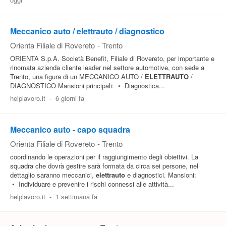
Pubblica
Offerte
Meccanico auto / elettrauto / diagnostico
Orienta Filiale di Rovereto
-
Trento
ORIENTA S.p.A. Società Benefit, Filiale di Rovereto, per importante e
Area
rinomata azienda cliente leader nel settore automotive, con sede a
Aziende
Trento, una figura di un MECCANICO AUTO /
ELETTRAUTO
/
DIAGNOSTICO Mansioni principali: • Diagnostica...
helplavoro.it
-
6 giorni fa
Meccanico auto - capo squadra
Orienta Filiale di Rovereto
-
Trento
coordinando le operazioni per il raggiungimento degli obiettivi. La
squadra che dovrà gestire sarà formata da circa sei persone, nel
dettaglio saranno meccanici,
elettrauto
e diagnostici. Mansioni:
• Individuare e prevenire i rischi connessi alle attività...
helplavoro.it
-
1 settimana fa