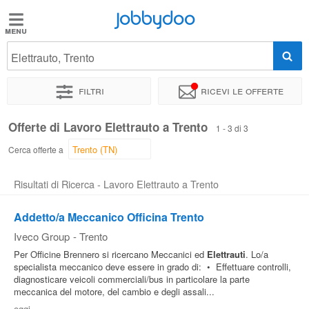
Jobbydoo
Jobbydoo
Elettrauto, Trento
Offerte
di
Filtri
Ricevi le offerte
lavoro
Offerte di Lavoro Elettrauto a Trento
1 - 3 di 3
Stipendi
Cerca offerte a
Risultati di Ricerca - Lavoro Elettrauto a Trento
Elenco
professioni
Addetto/a Meccanico Officina Trento
Iveco Group
-
Trento
Blog
Per Officine Brennero si ricercano Meccanici ed
Elettrauti
. Lo/a
specialista meccanico deve essere in grado di: • Effettuare controlli,
diagnosticare veicoli commerciali/bus in particolare la parte
meccanica del motore, del cambio e degli assali...
oggi