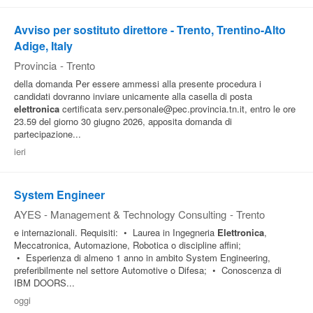
Avviso per sostituto direttore - Trento, Trentino-Alto
Adige, Italy
Provincia
-
Trento
della domanda Per essere ammessi alla presente procedura i
candidati dovranno inviare unicamente alla casella di posta
elettronica
certificata serv.personale@pec.provincia.tn.it, entro le ore
23.59 del giorno 30 giugno 2026, apposita domanda di
partecipazione...
ieri
System Engineer
AYES - Management & Technology Consulting
-
Trento
e internazionali. Requisiti: • Laurea in Ingegneria
Elettronica
,
Meccatronica, Automazione, Robotica o discipline affini;
• Esperienza di almeno 1 anno in ambito System Engineering,
preferibilmente nel settore Automotive o Difesa; • Conoscenza di
IBM DOORS...
oggi