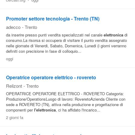
Pubblica
Offerte
Promoter settore tecnologia - Trento (TN)
adecco
-
Trento
da inserire presso punti vendita specializzati nel canale
elettronica
di
Area
consumo.La risorsa si occupera di visitare il punto vendita assegnato
Aziende
nelle giornate di Venerdi, Sabato, Domenica, Lunedi (i giorni verranno
definiti con precisione in fase di colloquio...
oggi
Operatrice operatore elettrico - rovereto
Relizont
-
Trento
OPERATRICE OPERATORE ELETTRICO - ROVERETO Categoria:
Produzione/OperationsLuogo di lavoro: RoveretoAzienda Cliente con
sede a ROVERETO (TN), attiva nella produzione e progettazione di
componenti per
l'elettronica
, ci ha affidato l'incarico...
2 giorni fa