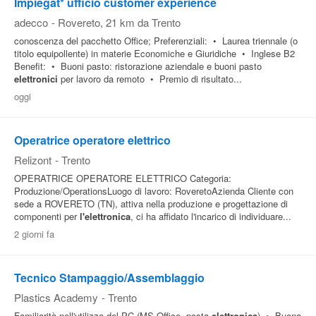
Impiegat* ufficio customer experience
adecco
-
Rovereto
, 21 km da Trento
conoscenza del pacchetto Office; Preferenziali: • Laurea triennale (o
titolo equipollente) in materie Economiche e Giuridiche • Inglese B2
Benefit: • Buoni pasto: ristorazione aziendale e buoni pasto
elettronici
per lavoro da remoto • Premio di risultato...
oggi
Operatrice operatore elettrico
Relizont
-
Trento
OPERATRICE OPERATORE ELETTRICO Categoria:
Produzione/OperationsLuogo di lavoro: RoveretoAzienda Cliente con
sede a ROVERETO (TN), attiva nella produzione e progettazione di
componenti per
l'elettronica
, ci ha affidato l'incarico di individuare...
2 giorni fa
Tecnico Stampaggio/Assemblaggio
Plastics Academy
-
Trento
Familiarità nell'utilizzo del PC (MS Office, posta
elettronica
) • Buona