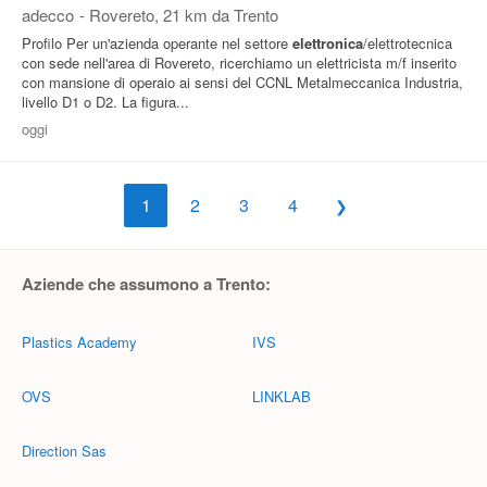
adecco
-
Rovereto
, 21 km da Trento
Profilo Per un'azienda operante nel settore
elettronica
/elettrotecnica
con sede nell'area di Rovereto, ricerchiamo un elettricista m/f inserito
con mansione di operaio ai sensi del CCNL Metalmeccanica Industria,
livello D1 o D2. La figura...
oggi
1
2
3
4
Aziende che assumono a Trento:
Plastics Academy
IVS
OVS
LINKLAB
Direction Sas