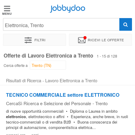
Jobbydoo
Jobbydoo
Elettronica, Trento
Offerte
di
Filtri
Ricevi le offerte
lavoro
Offerte di Lavoro Elettronica a Trento
1 - 15 di 128
Stipendi
Cerca offerte a
Risultati di Ricerca - Lavoro Elettronica a Trento
Elenco
professioni
TECNICO COMMERCIALE settore ELETTRONICO
CercaSì Ricerca e Selezione del Personale
-
Trento
Blog
di nuove opportunità commerciali • Diploma o Laurea in ambito
elettronico
, elettrotecnico o affini • Esperienza, anche breve, in ruoli
tecnico-commerciali o di vendita B2B • Buona conoscenza dei
principi di automazione, componentistica elettrica...
cercasi.org
-
oggi