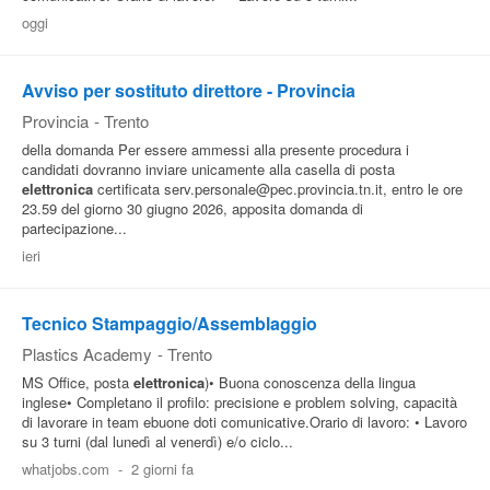
oggi
Avviso per sostituto direttore - Provincia
Provincia
-
Trento
della domanda Per essere ammessi alla presente procedura i
candidati dovranno inviare unicamente alla casella di posta
elettronica
certificata serv.personale@pec.provincia.tn.it, entro le ore
23.59 del giorno 30 giugno 2026, apposita domanda di
partecipazione...
ieri
Tecnico Stampaggio/Assemblaggio
Plastics Academy
-
Trento
MS Office, posta
elettronica
)• Buona conoscenza della lingua
inglese• Completano il profilo: precisione e problem solving, capacità
di lavorare in team ebuone doti comunicative.Orario di lavoro: • Lavoro
su 3 turni (dal lunedì al venerdì) e/o ciclo...
whatjobs.com
-
2 giorni fa