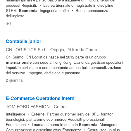
processi Requisiti: • Laurea triennale o magistrale in discipline
STEM,
Economia
, Ingegneria o affini • Buona conoscenza
dell'inglese...
ieri
Contabile junior
CN LOGISTICS S.r.l.
-
Origgio
, 24 km da Como
Chi Siamo: CN Logistics nasce nel 2012 parte di un gruppo
internazionale
con sede a Hong Kong. L'azienda gestisce spedizioni
import/export mare e aereo puntando ad una forte personalizzazione
del servizio. Impegno, dedizione e passione...
2 giorni fa
E-Commerce Operations Intern
TOM FORD FASHION
-
Como
Intelligence • Esterne: Partner customer service, 3PL, fornitori
tecnologici, piattaforme ecommerce Requisiti professionali
Formazione • Laurea o Laurea in corso in
Economia
, Management,
Comunicazione o discipline affini Esperienza • Costituisce un plus...