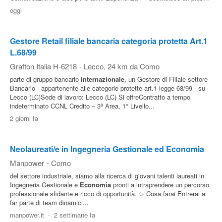
oggi
Gestore Retail filiale bancaria categoria protetta Art.1
L.68/99
Grafton Italia H-6218
-
Lecco
, 24 km da Como
parte di gruppo bancario
internazionale
, un Gestore di Filiale settore
Bancario - appartenente alle categorie protette art.1 legge 68/99 - su
Lecco (LC)Sede di lavoro: Lecco (LC) Si offreContratto a tempo
indeterminato CCNL Credito – 3ª Area, 1° Livello...
2 giorni fa
Neolaureati/e in Ingegneria Gestionale ed Economia
Manpower
-
Como
del settore industriale, siamo alla ricerca di giovani talenti laureati in
Ingegneria Gestionale e
Economia
pronti a intraprendere un percorso
professionale sfidante e ricco di opportunità. ✨ Cosa farai Entrerai a
far parte di team dinamici...
manpower.it
-
2 settimane fa