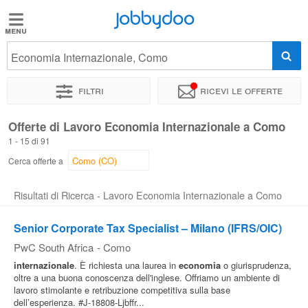
Jobbydoo
Jobbydoo
Economia Internazionale, Como
Offerte
di
Filtri
Ricevi le offerte
lavoro
Offerte di Lavoro Economia Internazionale a Como
1 - 15 di 91
Stipendi
Cerca offerte a
Elenco
Risultati di Ricerca - Lavoro Economia Internazionale a Como
professioni
Senior Corporate Tax Specialist – Milano (IFRS/OIC)
PwC South Africa
-
Como
Blog
internazionale
. È richiesta una laurea in
economia
o giurisprudenza,
oltre a una buona conoscenza dell'inglese. Offriamo un ambiente di
lavoro stimolante e retribuzione competitiva sulla base
dell’esperienza. #J-18808-Ljbffr...