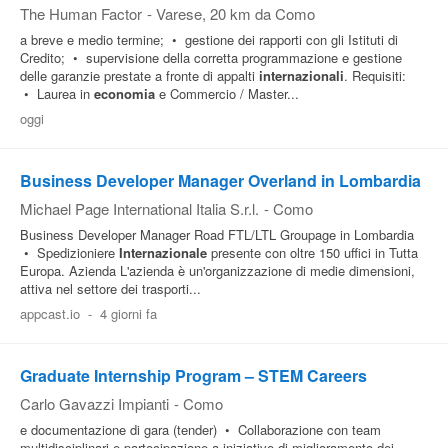
The Human Factor
-
Varese
, 20 km da Como
a breve e medio termine; • gestione dei rapporti con gli Istituti di
Credito; • supervisione della corretta programmazione e gestione
delle garanzie prestate a fronte di appalti
internazionali
. Requisiti:
• Laurea in
economia
e Commercio / Master...
oggi
Business Developer Manager Overland in Lombardia
Michael Page International Italia S.r.l.
-
Como
Business Developer Manager Road FTL/LTL Groupage in Lombardia
• Spedizioniere
Internazionale
presente con oltre 150 uffici in Tutta
Europa. Azienda L'azienda è un'organizzazione di medie dimensioni,
attiva nel settore dei trasporti...
appcast.io
-
4 giorni fa
Graduate Internship Program – STEM Careers
Carlo Gavazzi Impianti
-
Como
e documentazione di gara (tender) • Collaborazione con team
multidisciplinari e partecipazione a iniziative di miglioramento dei