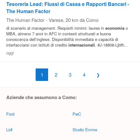
Tesoreria Lead: Flussi di Cassa e Rapporti Bancari -
The Human Factor
The Human Factor
-
Varese
, 20 km da Como
di scenario al management. Requisiti minimi: laurea in
economia
o
MBA, almeno 7 anni in AFC in contesti strutturati e buona
conoscenza dell’inglese. Disponibilità immediata e capacità di
interfacciarsi con istituti di credito
internazionali
. #J-18808-Ljbffr...
oggi
1
2
3
4
Aziende che assumono a Como:
Ford
PwC
Lidl
Studio Emme