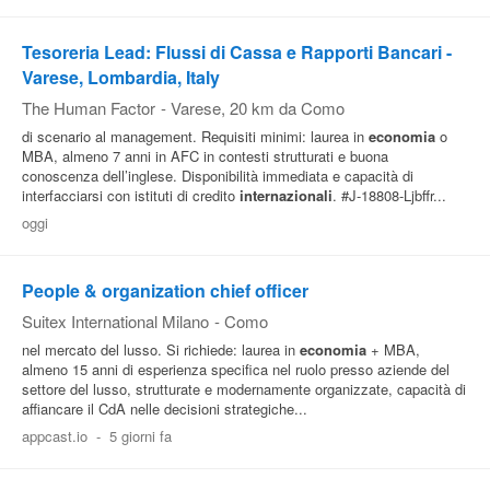
Tesoreria Lead: Flussi di Cassa e Rapporti Bancari -
Varese, Lombardia, Italy
The Human Factor
-
Varese
, 20 km da Como
di scenario al management. Requisiti minimi: laurea in
economia
o
MBA, almeno 7 anni in AFC in contesti strutturati e buona
conoscenza dell’inglese. Disponibilità immediata e capacità di
interfacciarsi con istituti di credito
internazionali
. #J-18808-Ljbffr...
oggi
People & organization chief officer
Suitex International Milano
-
Como
nel mercato del lusso. Si richiede: laurea in
economia
+ MBA,
almeno 15 anni di esperienza specifica nel ruolo presso aziende del
settore del lusso, strutturate e modernamente organizzate, capacità di
affiancare il CdA nelle decisioni strategiche...
appcast.io
-
5 giorni fa