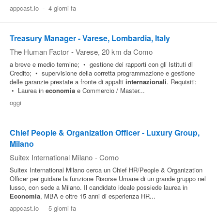
appcast.io
-
4 giorni fa
Pubblica
Offerte
Treasury Manager - Varese, Lombardia, Italy
The Human Factor
-
Varese
, 20 km da Como
Area
a breve e medio termine; • gestione dei rapporti con gli Istituti di
Aziende
Credito; • supervisione della corretta programmazione e gestione
delle garanzie prestate a fronte di appalti
internazionali
. Requisiti:
• Laurea in
economia
e Commercio / Master...
oggi
Chief People & Organization Officer - Luxury Group,
Milano
Suitex International Milano
-
Como
Suitex International Milano cerca un Chief HR/People & Organization
Officer per guidare la funzione Risorse Umane di un grande gruppo nel
lusso, con sede a Milano. Il candidato ideale possiede laurea in
Economia
, MBA e oltre 15 anni di esperienza HR...
appcast.io
-
5 giorni fa