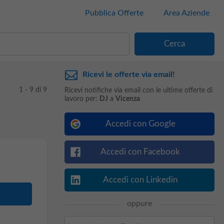
Pubblica Offerte
Area Aziende
Ricevi le offerte via email!
1 - 9 di 9
Ricevi notifiche via email con le ultime offerte di
lavoro per:
DJ
a
Vicenza
Accedi con Google
Accedi con Facebook
Accedi con Linkedin
oppure