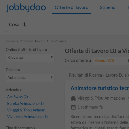
Jobbydoo
Offerte di lavoro
Stipendi
Cosa
Home
Offerte di lavoro DJ
Vicenza
Ordina 9 offerte di lavoro
Offerte di Lavoro DJ a V
Rilevanza
Cerca offerte a
Vicenza (VI)
Distanza
Risultati di Ricerca - Lavoro DJ a 
Automatica
Animatore turistico tecn
Aziende
Art Swiss
(2)
apartment
p
Villaggi & Tribù Animazione
Eureka Animazione
(1)
event_available
1 settimana fa
Villaggi & Tribu Animazione
(1)
Ricerchiamo tecnici audio/luci-
d
Vivateam Animazione
(1)
estiva da inserire all’interno del
Tipo di contratto
fantastica in villaggi, resort, famil