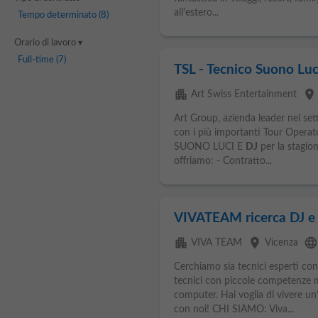
all'estero...
Tempo determinato
(8)
Orario di lavoro
Full-time
(7)
TSL - Tecnico Suono Luci
apartment
place
Art Swiss Entertainment
Art Group, azienda leader nel set
con i più importanti Tour Operat
SUONO LUCI E
DJ
per la stagio
offriamo: - Contratto...
VIVATEAM ricerca DJ e 
apartment
place
languag
VIVA TEAM
Vicenza
Cerchiamo sia tecnici esperti con
tecnici con piccole competenze mus
computer. Hai voglia di vivere un’
con noi! CHI SIAMO: Viva...