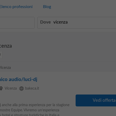
Elenco professioni
Blog
Dove
icenza
Vicenza
ico audio/luci-dj
lace
language
Vicenza
bakeca.it
Vedi offerta
j
anche alla prima esperienza per la stagione
le nostre Equipe. Vivremo un’esperienza
y hotel e strutture turistiche in Italia e