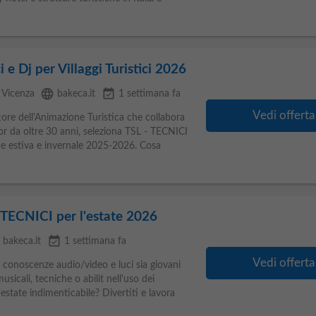
 e Dj per Villaggi Turistici 2026
language
event_available
Vicenza
bakeca.it
1 settimana fa
Vedi offerta
tore dell'Animazione Turistica che collabora
or da oltre 30 anni, seleziona TSL - TECNICI
ne estiva e invernale 2025-2026. Cosa
TECNICI per l'estate 2026
e
event_available
bakeca.it
1 settimana fa
Vedi offerta
 conoscenze audio/video e luci sia giovani
icali, tecniche o abilit nell'uso dei
estate indimenticabile? Divertiti e lavora