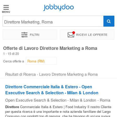
Jobbydoo
Jobbydoo
Direttore Marketing, Roma
Offerte
di
Filtri
Ricevi le offerte
lavoro
Offerte di Lavoro Direttore Marketing a Roma
1 - 15 di 20
Stipendi
Cerca offerte a
Elenco
Risultati di Ricerca - Lavoro Direttore Marketing a Roma
professioni
Direttore Commerciale Italia & Estero - Open
Executive Search & Selection - Milan & London
Blog
Open Executive Search & Selection - Milan & London
-
Roma
Direttore
Commerciale Italia & Estero | Food Industry Il nostro Cliente
per questa ricerca è una importante e nota azienda familiare del Largo
Consumo con prodotti top di gamma, che ha bisogno di un/una nuova