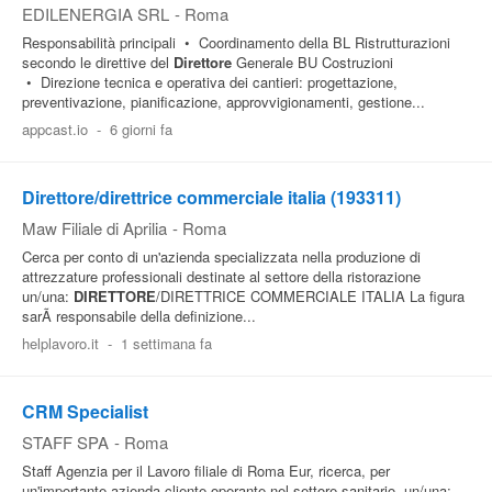
EDILENERGIA SRL
-
Roma
Responsabilità principali • Coordinamento della BL Ristrutturazioni
secondo le direttive del
Direttore
Generale BU Costruzioni
• Direzione tecnica e operativa dei cantieri: progettazione,
preventivazione, pianificazione, approvvigionamenti, gestione...
appcast.io
-
6 giorni fa
Direttore/direttrice commerciale italia (193311)
Maw Filiale di Aprilia
-
Roma
Cerca per conto di un'azienda specializzata nella produzione di
attrezzature professionali destinate al settore della ristorazione
un/una:
DIRETTORE
/DIRETTRICE COMMERCIALE ITALIA La figura
sarÃ responsabile della definizione...
helplavoro.it
-
1 settimana fa
CRM Specialist
STAFF SPA
-
Roma
Staff Agenzia per il Lavoro filiale di Roma Eur, ricerca, per
un'importante azienda cliente operante nel settore sanitario, un/una: