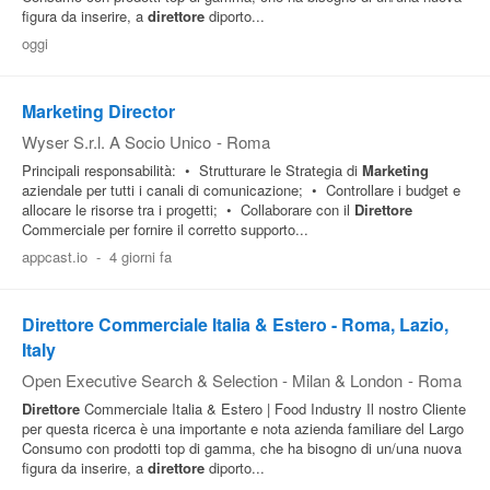
figura da inserire, a
direttore
diporto...
Pubblica
oggi
Offerte
Marketing Director
Area
Wyser S.r.l. A Socio Unico
-
Roma
Aziende
Principali responsabilità: • Strutturare le Strategia di
Marketing
aziendale per tutti i canali di comunicazione; • Controllare i budget e
allocare le risorse tra i progetti; • Collaborare con il
Direttore
Commerciale per fornire il corretto supporto...
appcast.io
-
4 giorni fa
Direttore Commerciale Italia & Estero - Roma, Lazio,
Italy
Open Executive Search & Selection - Milan & London
-
Roma
Direttore
Commerciale Italia & Estero | Food Industry Il nostro Cliente
per questa ricerca è una importante e nota azienda familiare del Largo
Consumo con prodotti top di gamma, che ha bisogno di un/una nuova
figura da inserire, a
direttore
diporto...