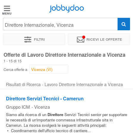
Jobbydoo
Jobbydoo
Direttore Internazionale, Vicenza
Offerte
di
Filtri
Ricevi le offerte
lavoro
Offerte di Lavoro Direttore Internazionale a Vicenza
1 - 15 di 15
Stipendi
Cerca offerte a
Elenco
Risultati di Ricerca - Lavoro Direttore Internazionale a Vicenza
professioni
Direttore Servizi Tecnici - Camerun
Gruppo ICM
-
Vicenza
Blog
Siamo alla ricerca di un
Direttore
Servizi Tecnici senior per supportare
le necessità di un'importante commessa infrastrutturale sita in
Camerun. La risorsa svolgerà le seguenti attività principali:
• Coordinamento dell'ufficio tecnico di cantiere...