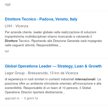
oggi
Pubblica
Offerte
Direttore Tecnico - Padova, Veneto, Italy
LHH
-
Vicenza
Area
Per azienda cliente, leader globale nella realizzazione di soluzioni
Aziende
impiantistiche multidisciplinari stiamo ricercando e valutando il
Direttore
Tecnico. Riportando alla Direzione Generale sarà impegnato
nelle seguenti attività: Responsibilities...
ieri
Global Operations Leader — Strategy, Lean & Growth
Legor Group
-
Bressanvido
, 13 km da Vicenza
di esperienza in ruoli similari in contesti industriali
internazionali
. La
posizione offre un ambiente stimolante orientato all'innovazione e alla
sostenibilità. Responsabile di un team di 10 persone, il Global
Operations Director riporterà direttamente...
appcast.io
-
3 giorni fa