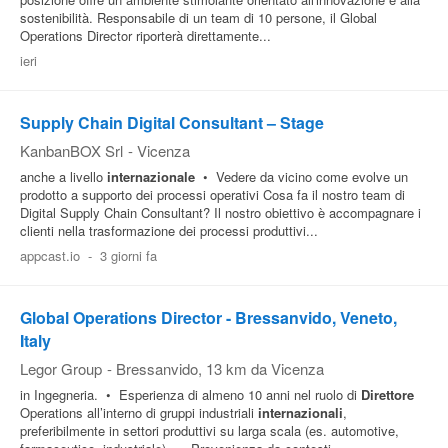
sostenibilità. Responsabile di un team di 10 persone, il Global
Operations Director riporterà direttamente...
ieri
Supply Chain Digital Consultant – Stage
KanbanBOX Srl
-
Vicenza
anche a livello
internazionale
• Vedere da vicino come evolve un
prodotto a supporto dei processi operativi Cosa fa il nostro team di
Digital Supply Chain Consultant? Il nostro obiettivo è accompagnare i
clienti nella trasformazione dei processi produttivi...
appcast.io
-
3 giorni fa
Global Operations Director - Bressanvido, Veneto,
Italy
Legor Group
-
Bressanvido
, 13 km da Vicenza
in Ingegneria. • Esperienza di almeno 10 anni nel ruolo di
Direttore
Operations all’interno di gruppi industriali
internazionali
,
preferibilmente in settori produttivi su larga scala (es. automotive,