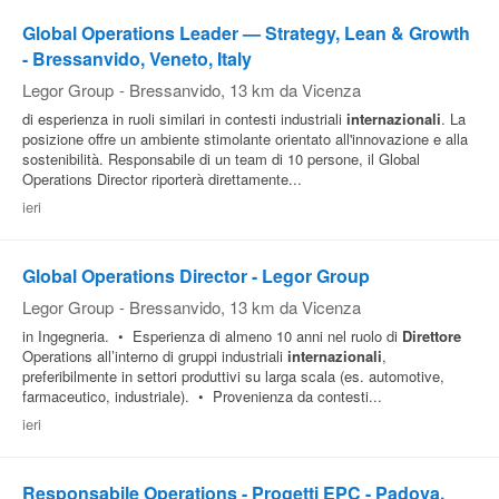
Global Operations Leader — Strategy, Lean & Growth
- Bressanvido, Veneto, Italy
Legor Group
-
Bressanvido
, 13 km da Vicenza
di esperienza in ruoli similari in contesti industriali
internazionali
. La
posizione offre un ambiente stimolante orientato all'innovazione e alla
sostenibilità. Responsabile di un team di 10 persone, il Global
Operations Director riporterà direttamente...
ieri
Global Operations Director - Legor Group
Legor Group
-
Bressanvido
, 13 km da Vicenza
in Ingegneria. • Esperienza di almeno 10 anni nel ruolo di
Direttore
Operations all’interno di gruppi industriali
internazionali
,
preferibilmente in settori produttivi su larga scala (es. automotive,
farmaceutico, industriale). • Provenienza da contesti...
ieri
Responsabile Operations - Progetti EPC - Padova,