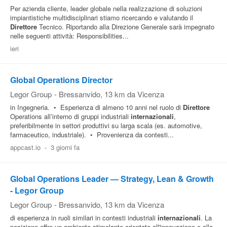
Per azienda cliente, leader globale nella realizzazione di soluzioni
impiantistiche multidisciplinari stiamo ricercando e valutando il
Direttore
Tecnico. Riportando alla Direzione Generale sarà impegnato
nelle seguenti attività: Responsibilities...
ieri
Global Operations Director
Legor Group
-
Bressanvido
, 13 km da Vicenza
in Ingegneria. • Esperienza di almeno 10 anni nel ruolo di
Direttore
Operations all’interno di gruppi industriali
internazionali
,
preferibilmente in settori produttivi su larga scala (es. automotive,
farmaceutico, industriale). • Provenienza da contesti...
appcast.io
-
3 giorni fa
Global Operations Leader — Strategy, Lean & Growth
- Legor Group
Legor Group
-
Bressanvido
, 13 km da Vicenza
di esperienza in ruoli similari in contesti industriali
internazionali
. La
posizione offre un ambiente stimolante orientato all'innovazione e alla