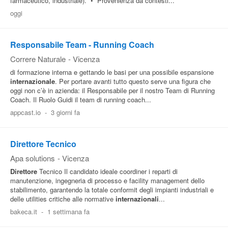
farmaceutico, industriale). • Provenienza da contesti...
oggi
Responsabile Team - Running Coach
Correre Naturale
-
Vicenza
di formazione interna e gettando le basi per una possibile espansione
internazionale
. Per portare avanti tutto questo serve una figura che
oggi non c’è in azienda: il Responsabile per il nostro Team di Running
Coach. Il Ruolo Guidi il team di running coach...
appcast.io
-
3 giorni fa
Direttore Tecnico
Apa solutions
-
Vicenza
Direttore
Tecnico Il candidato ideale coordiner i reparti di
manutenzione, ingegneria di processo e facility management dello
stabilimento, garantendo la totale conformit degli impianti industriali e
delle utilities critiche alle normative
internazionali
...
bakeca.it
-
1 settimana fa