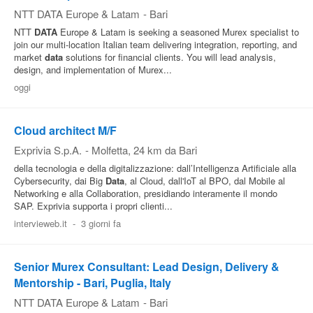
NTT DATA Europe & Latam
-
Bari
NTT
DATA
Europe & Latam is seeking a seasoned Murex specialist to
join our multi-location Italian team delivering integration, reporting, and
market
data
solutions for financial clients. You will lead analysis,
design, and implementation of Murex...
oggi
Cloud architect M/F
Exprivia S.p.A.
-
Molfetta
, 24 km da Bari
della tecnologia e della digitalizzazione: dall’Intelligenza Artificiale alla
Cybersecurity, dai Big
Data
, al Cloud, dall'IoT al BPO, dal Mobile al
Networking e alla Collaboration, presidiando interamente il mondo
SAP. Exprivia supporta i propri clienti...
intervieweb.it
-
3 giorni fa
Senior Murex Consultant: Lead Design, Delivery &
Mentorship - Bari, Puglia, Italy
NTT DATA Europe & Latam
-
Bari