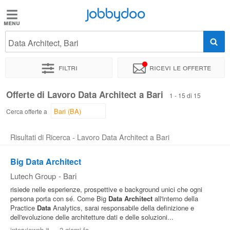
Jobbydoo
Jobbydoo
Data Architect, Bari
Offerte
di
Filtri
Ricevi le offerte
lavoro
Offerte di Lavoro Data Architect a Bari
1 - 15 di 15
Stipendi
Cerca offerte a
Risultati di Ricerca - Lavoro Data Architect a Bari
Elenco
professioni
Big Data Architect
Lutech Group
-
Bari
Blog
risiede nelle esperienze, prospettive e background unici che ogni
persona porta con sé. Come Big
Data
Architect
all'interno della
Practice
Data
Analytics, sarai responsabile della definizione e
dell'evoluzione delle architetture dati e delle soluzioni...
intervieweb.it
-
2 giorni fa