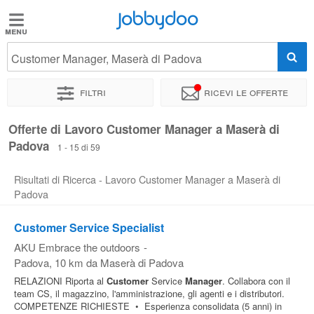
Jobbydoo
Jobbydoo
Customer Manager, Maserà di Padova
Offerte
di
Filtri
Ricevi le offerte
lavoro
Offerte di Lavoro Customer Manager a Maserà di
Padova
Stipendi
1 - 15 di 59
Risultati di Ricerca - Lavoro Customer Manager a Maserà di
Elenco
Padova
professioni
Customer Service Specialist
AKU Embrace the outdoors
-
Blog
Padova
, 10 km da Maserà di Padova
RELAZIONI Riporta al
Customer
Service
Manager
. Collabora con il
team CS, il magazzino, l'amministrazione, gli agenti e i distributori.
COMPETENZE RICHIESTE • Esperienza consolidata (5 anni) in