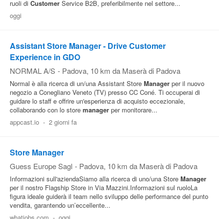
ruoli di
Customer
Service B2B, preferibilmente nel settore...
Pubblica
oggi
Offerte
Assistant Store Manager - Drive Customer
Experience in GDO
Area
NORMAL A/S
-
Padova
, 10 km da Maserà di Padova
Aziende
Normal è alla ricerca di un/una Assistant Store
Manager
per il nuovo
negozio a Conegliano Veneto (TV) presso CC Coné. Ti occuperai di
guidare lo staff e offrire un'esperienza di acquisto eccezionale,
collaborando con lo store
manager
per monitorare...
appcast.io
-
2 giorni fa
Store Manager
Guess Europe Sagl
-
Padova
, 10 km da Maserà di Padova
Informazioni sull'aziendaSiamo alla ricerca di uno/una Store
Manager
per il nostro Flagship Store in Via Mazzini.Informazioni sul ruoloLa
figura ideale guiderà il team nello sviluppo delle performance del punto
vendita, garantendo un’eccellente...
whatjobs.com
-
oggi