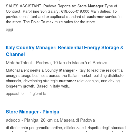
SALES ASSISTANT_Padova Reports to: Store
Manager
Type of
Contract: Part-Time 30h Salary: €18.000-€19.000 Main duties: To
provide consistent and exceptional standard of
customer
service in
the store. The Role: To maximize sales for the store...
oggi
Italy Country Manager: Residential Energy Storage &
Channel
MatchaTalent
-
Padova
, 10 km da Maserà di Padova
MatchaTalent seeks a Country
Manager
- Italy to lead the residential
energy storage business across the Italian market, building distributor
channels, developing strategic
customer
relationships, and driving
long-term growth. Based in Italy with...
appcast.io
-
4 giorni fa
Store Manager - Pianiga
adecco
-
Pianiga
, 20 km da Maserà di Padova
di riferimento per garantire ordine, efficienza e il rispetto degli standard