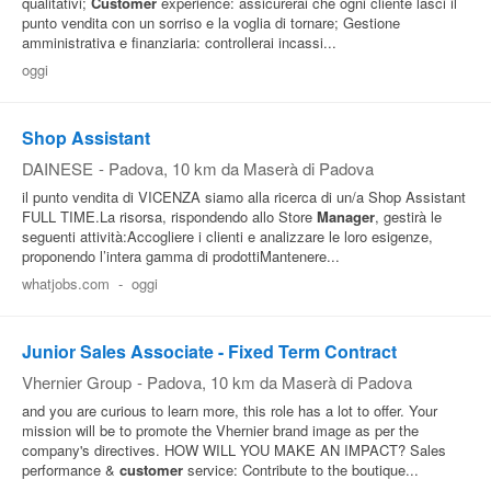
qualitativi;
Customer
experience: assicurerai che ogni cliente lasci il
punto vendita con un sorriso e la voglia di tornare; Gestione
amministrativa e finanziaria: controllerai incassi...
oggi
Shop Assistant
DAINESE
-
Padova
, 10 km da Maserà di Padova
il punto vendita di VICENZA siamo alla ricerca di un/a Shop Assistant
FULL TIME.La risorsa, rispondendo allo Store
Manager
, gestirà le
seguenti attività:Accogliere i clienti e analizzare le loro esigenze,
proponendo l’intera gamma di prodottiMantenere...
whatjobs.com
-
oggi
Junior Sales Associate - Fixed Term Contract
Vhernier Group
-
Padova
, 10 km da Maserà di Padova
and you are curious to learn more, this role has a lot to offer. Your
mission will be to promote the Vhernier brand image as per the
company's directives. HOW WILL YOU MAKE AN IMPACT? Sales
performance &
customer
service: Contribute to the boutique...