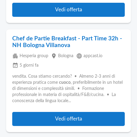
Vedi offerta
Chef de Partie Breakfast - Part Time 32h -
NH Bologna Villanova
apartment
place
language
Hesperia group
Bologna
appcast.io
event_available
5 giorni fa
vendita. Cosa stiamo cercando? • Almeno 2-3 anni di
esperienza pratica come
cuoco
, preferibilmente in un hotel
di dimensioni e complessità simili. • Formazione
professionale in materia di ospitalità/F&B/cucina. • La
conoscenza della lingua locale...
Vedi offerta