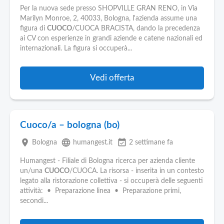
Per la nuova sede presso SHOPVILLE GRAN RENO, in Via
Marilyn Monroe, 2, 40033, Bologna, l'azienda assume una
figura di
CUOCO
/CUOCA BRACISTA, dando la precedenza
ai CV con esperienze in grandi aziende e catene nazionali ed
internazionali. La figura si occuperà...
Vedi offerta
Cuoco/a – bologna (bo)
place
language
event_available
Bologna
humangest.it
2 settimane fa
Humangest - Filiale di Bologna ricerca per azienda cliente
un/una
CUOCO
/CUOCA. La risorsa - inserita in un contesto
legato alla ristorazione collettiva - si occuperà delle seguenti
attività: • Preparazione linea • Preparazione primi,
secondi...