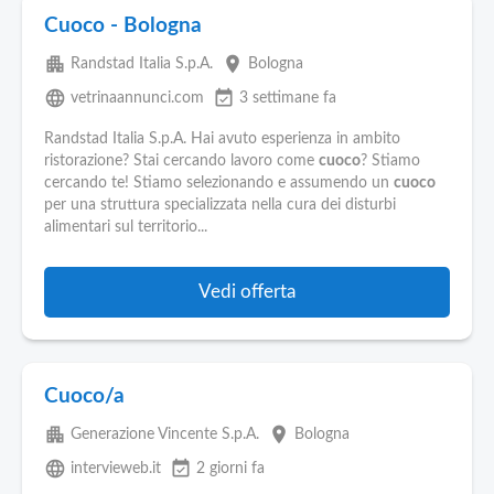
Cuoco - Bologna
apartment
place
Randstad Italia S.p.A.
Bologna
language
event_available
vetrinaannunci.com
3 settimane fa
Randstad Italia S.p.A. Hai avuto esperienza in ambito
ristorazione? Stai cercando lavoro come
cuoco
? Stiamo
cercando te! Stiamo selezionando e assumendo un
cuoco
per una struttura specializzata nella cura dei disturbi
alimentari sul territorio...
Vedi offerta
Cuoco/a
apartment
place
Generazione Vincente S.p.A.
Bologna
language
event_available
intervieweb.it
2 giorni fa