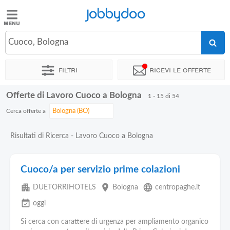
Jobbydoo
Jobbydoo
Cuoco, Bologna
Offerte
di
Filtri
Ricevi le offerte
lavoro
Offerte di Lavoro Cuoco a Bologna
1 - 15 di 54
Stipendi
Cerca offerte a
Elenco
Risultati di Ricerca - Lavoro Cuoco a Bologna
professioni
Cuoco/a per servizio prime colazioni
Blog
apartment
place
language
DUETORRIHOTELS
Bologna
centropaghe.it
event_available
oggi
Si cerca con carattere di urgenza per ampliamento organico