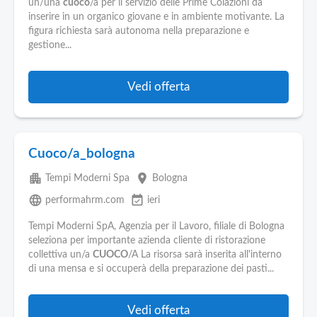
Pubblica
un/una
cuoco
/a per il servizio delle Prime Colazioni da
Offerte
inserire in un organico giovane e in ambiente motivante. La
figura richiesta sarà autonoma nella preparazione e
gestione...
Area
Aziende
Vedi offerta
Cuoco/a_bologna
apartment
place
Tempi Moderni Spa
Bologna
language
event_available
performahrm.com
ieri
Tempi Moderni SpA, Agenzia per il Lavoro, filiale di Bologna
seleziona per importante azienda cliente di ristorazione
collettiva un/a
CUOCO
/A La risorsa sarà inserita all'interno
di una mensa e si occuperà della preparazione dei pasti...
Vedi offerta