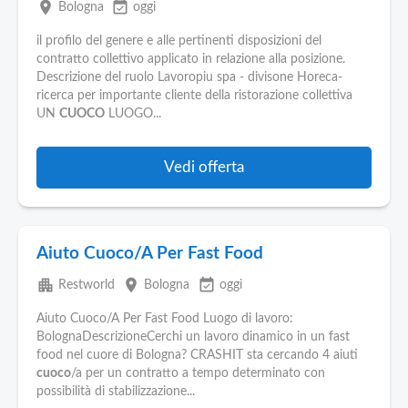
place
event_available
Bologna
oggi
il profilo del genere e alle pertinenti disposizioni del
contratto collettivo applicato in relazione alla posizione.
Descrizione del ruolo Lavoropiu spa - divisone Horeca-
ricerca per importante cliente della ristorazione collettiva
UN
CUOCO
LUOGO...
Vedi offerta
Aiuto Cuoco/A Per Fast Food
apartment
place
event_available
Restworld
Bologna
oggi
Aiuto Cuoco/A Per Fast Food Luogo di lavoro:
BolognaDescrizioneCerchi un lavoro dinamico in un fast
food nel cuore di Bologna? CRASHIT sta cercando 4 aiuti
cuoco
/a per un contratto a tempo determinato con
possibilità di stabilizzazione...