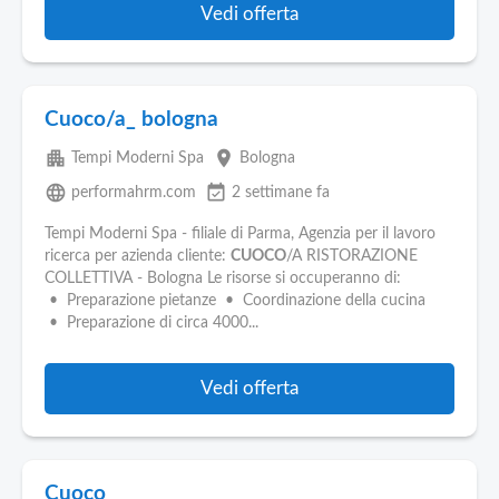
Vedi offerta
Cuoco/a_ bologna
apartment
place
Tempi Moderni Spa
Bologna
language
event_available
performahrm.com
2 settimane fa
Tempi Moderni Spa - filiale di Parma, Agenzia per il lavoro
ricerca per azienda cliente:
CUOCO
/A RISTORAZIONE
COLLETTIVA - Bologna Le risorse si occuperanno di:
• Preparazione pietanze • Coordinazione della cucina
• Preparazione di circa 4000...
Vedi offerta
Cuoco