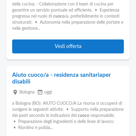
della cucina; - Collaborazione con il team di cucina per
garantire un servizio puntuale ed efficiente. • Esperienza
pregressa nel ruolo di
cuoco
/a, preferibilmente in contesti
strutturati; • Autonomia nella preparazione delle portate e
nella gestione...
Vedi offerta
Aiuto cuoco/a - residenza sanitariaper
disabili
place
event_available
Bologna
oggi
a Bologna (BO): AIUTO CUOCO/A La risorsa si occuperà di
svolgere le seguenti attività: • Supporto nella preparazione
dei pasti secondo le indicazioni del
cuoco
responsabile;
• Preparazione degli ingredienti e delle linee di lavoro;
• Riordino e pulizia...