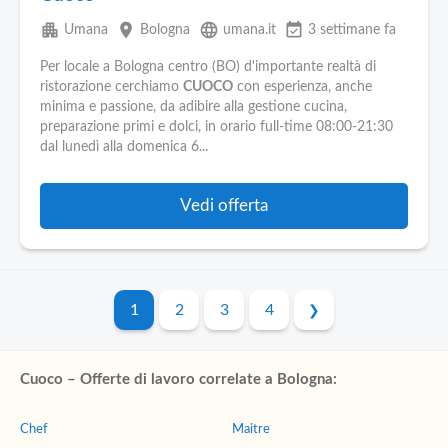
apartment
place
language
event_available
Umana
Bologna
umana.it
3 settimane fa
Per locale a Bologna centro (BO) d'importante realtà di
ristorazione cerchiamo
CUOCO
con esperienza, anche
minima e passione, da adibire alla gestione cucina,
preparazione primi e dolci, in orario full-time 08:00-21:30
dal lunedì alla domenica 6...
Vedi offerta
1
2
3
4
Cuoco – Offerte di lavoro correlate a Bologna:
Chef
Maitre