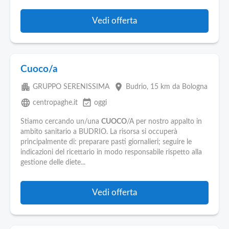
Vedi offerta
Cuoco/a
apartment
place
GRUPPO SERENISSIMA
Budrio
, 15 km da Bologna
language
event_available
centropaghe.it
oggi
Stiamo cercando un/una
CUOCO
/A per nostro appalto in
ambito sanitario a BUDRIO. La risorsa si occuperà
principalmente di: preparare pasti giornalieri; seguire le
indicazioni del ricettario in modo responsabile rispetto alla
gestione delle diete...
Vedi offerta