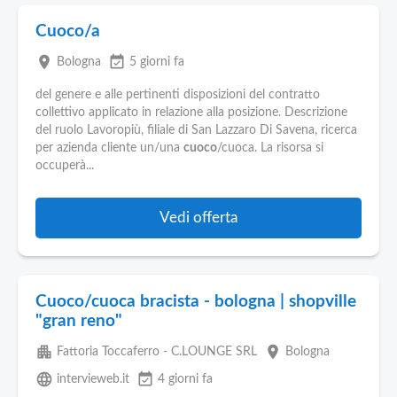
Cuoco/a
place
event_available
Bologna
5 giorni fa
del genere e alle pertinenti disposizioni del contratto
collettivo applicato in relazione alla posizione. Descrizione
del ruolo Lavoropiù, filiale di San Lazzaro Di Savena, ricerca
per azienda cliente un/una
cuoco
/cuoca. La risorsa si
occuperà...
Vedi offerta
Cuoco/cuoca bracista - bologna | shopville
"gran reno"
apartment
place
Fattoria Toccaferro - C.LOUNGE SRL
Bologna
language
event_available
intervieweb.it
4 giorni fa