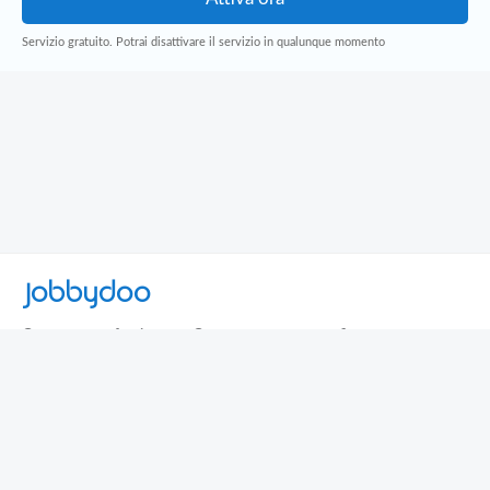
Servizio gratuito. Potrai disattivare il servizio in qualunque momento
Jobbydoo
Cerca per professione
Cerca per area geografica
Cerca per azienda
Termini e Condizioni
Privacy
Contatti
© 2013-2026 Jobbydoo - P.IVA IT02531310346