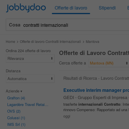
Jobbydoo
Offerte di lavoro
Stipendi
Cosa
Home
Offerte di lavoro Contratti Internazionali
Mantova
Ordina 224 offerte di lavoro
Offerte di Lavoro Contrat
Rilevanza
Cerca offerte a
Mantova (MN)
Distanza
Risultati di Ricerca - Lavoro Contrat
Automatica
Executive interim manager pro
Aziende
GEDI - Gruppo Esperti di Impresa
Grafton
(4)
trasferte
internazionali
Contratto
: Int
Lagardère Travel Retail
(3)
rinnovo Compenso: Rapportato ad una RAL
OVS
(2)
oggi
Colussi
(1)
IMS Srl
(1)