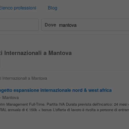
Elenco professioni
Blog
Dove
ti Internazionali a Mantova
ti Internazionali a Mantova
getto espansione internazionale nord & west africa
-
Mantova
erim Management Full-Time. Partita IVA Durata prevista dell'incarico: 24 mesi c
 annuale di € 150k + bonus L'offerta di lavoro è rivolta a persone di entram