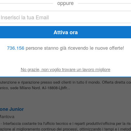
oppure
ento ordine a gestionale monitoraggio dell'andamento della commessa follow up
aboratorio - Gioielleria Rosaspina
ntova
ali
e un servizio di assistenza altamente qualificato. L'azienda si distingue per
 e l'attenzione al cliente, accompagnandolo dalla scelta del prodotto fino...
736.156
persone stanno già ricevendo le nuove offerte!
nternazionale – Trasferte
utenzione e riparazione presso sedi clienti in tutto il mondo. Offerta diretta c
co, sede Milano Nord. #J-18808-Ljbffr...
ione Junior
antova
- Interfaccia costante tra l'ufficio tecnico e i reparti produttivi/officina per la ri
azione al miglioramento continuo dei processi, ottimizzando i tempi e i metodi