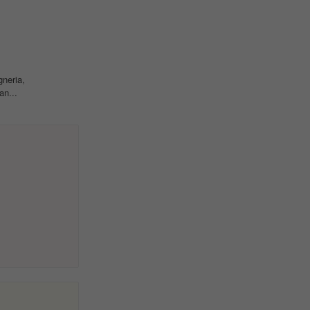
gneria,
an...