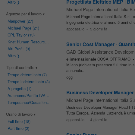
Progettista Elettrico MEP | BIM
Altro
Michael Page International Italia S.r.
Agenzie per il lavoro
Michael Page International Italia S.r.l.
Manpower
(27)
ingegneria elettrica e almeno 5 anni di 
Michael Page
(21)
appcast.io
-
5 giorni fa
CPL Taylor
(13)
Knet Human Resources
(4)
Senior Cost Manager - Quanti
Alti Profili
(3)
GAD Global Assistance Developm
Altro
e
internazionale
COSA OFFRIAMO 
Milano (richiesta presenza full time in 
Tipo di contratto
annuncio...
Tempo determinato
(7)
oggi
Tempo indeterminato
(3)
A progetto
(1)
Business Developer Manager 
Autonomo/Partita IVA
(1)
Michael Page International Italia S.r.
Temporaneo/Occasionale
(1)
Business Developer Manager Road FTL
Tutta Europa. Azienda L'azienda è un'org
Orario di lavoro
appcast.io
-
4 giorni fa
Full-time
(18)
Part-time
(2)
Senior Buyer