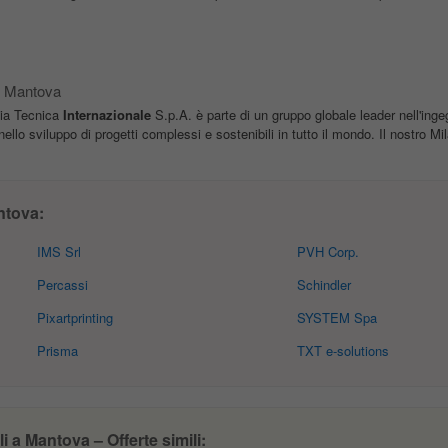
Mantova
ia Tecnica
Internazionale
S.p.A. è parte di un gruppo globale leader nell'inge
lo sviluppo di progetti complessi e sostenibili in tutto il mondo. Il nostro Mil
ntova:
IMS Srl
PVH Corp.
Percassi
Schindler
Pixartprinting
SYSTEM Spa
Prisma
TXT e-solutions
i a Mantova – Offerte simili: