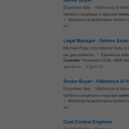
Experteer Italy
-
Villafranca di Ver
trattative complesse e negoziare
contra
• Monitorare le performance fornitori tr
ieri
Legal Manager - Settore Assic
Michael Page International Italia S.r.
per gare pubbliche. • Esperienza nella 
Contratto
: Permanent CCNL: ANIA Sede:
appcast.io
-
3 giorni fa
Senior Buyer - Villafranca di V
Experteer Italy
-
Villafranca di Ver
trattative complesse e negoziare
contra
• Monitorare le performance fornitori tr
ieri
Cost Control Engineer
BUROMILAN
-
Mantova