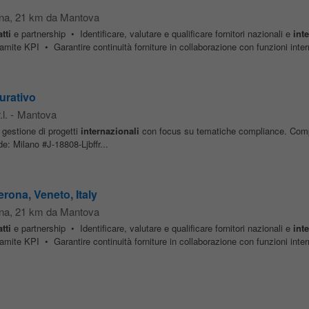
ona
, 21 km da Mantova
tti
e partnership • Identificare, valutare e qualificare fornitori nazionali e
int
amite KPI • Garantire continuità forniture in collaborazione con funzioni inter
urativo
l.
-
Mantova
gestione di progetti
internazionali
con focus su tematiche compliance. Comple
 Milano #J-18808-Ljbffr...
erona, Veneto, Italy
ona
, 21 km da Mantova
tti
e partnership • Identificare, valutare e qualificare fornitori nazionali e
int
amite KPI • Garantire continuità forniture in collaborazione con funzioni inter