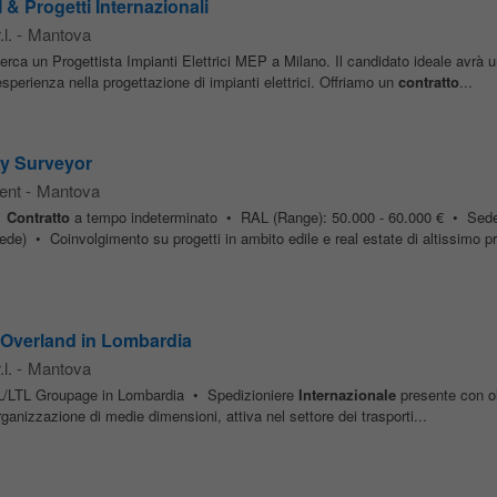
 & Progetti Internazionali
l.
-
Mantova
 cerca un Progettista Impianti Elettrici MEP a Milano. Il candidato ideale avrà u
esperienza nella progettazione di impianti elettrici. Offriamo un
contratto
...
ty Surveyor
ent
-
Mantova
•
Contratto
a tempo indeterminato • RAL (Range): 50.000 - 60.000 € • Sede 
sede) • Coinvolgimento su progetti in ambito edile e real estate di altissimo pro
Overland in Lombardia
l.
-
Mantova
/LTL Groupage in Lombardia • Spedizioniere
Internazionale
presente con olt
anizzazione di medie dimensioni, attiva nel settore dei trasporti...