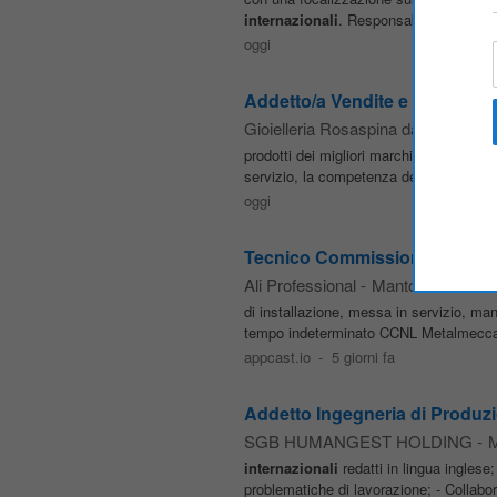
internazionali
. Responsabilita inserim
oggi
Addetto/a Vendite e Gestione L
Gioielleria Rosaspina dal 1939
-
Ma
prodotti dei migliori marchi
internazion
servizio, la competenza del proprio team
oggi
Tecnico Commissioning HVAC I
Ali Professional
-
Mantova
di installazione, messa in servizio, man
tempo indeterminato CCNL Metalmeccani
appcast.io
-
5 giorni fa
Addetto Ingegneria di Produz
SGB HUMANGEST HOLDING
-
M
internazionali
redatti in lingua inglese; 
problematiche di lavorazione; - Collabor