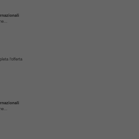
ernazionali
ne...
ta l'offerta
ernazionali
ne...