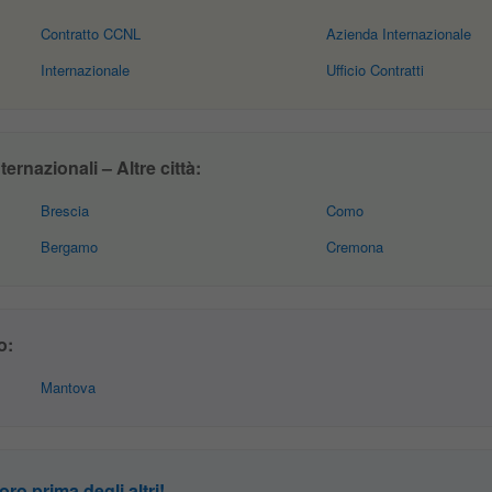
Contratto CCNL
Azienda Internazionale
Internazionale
Ufficio Contratti
ernazionali – Altre città:
Brescia
Como
Bergamo
Cremona
o:
Mantova
oro prima degli altri!