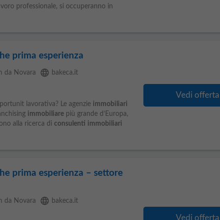
 lavoro professionale, si occuperanno in
he prima esperienza
language
m da Novara
bakeca.it
Vedi offerta
pportunit lavorativa? Le agenzie
immobiliari
ranchising
immobiliare
più grande d’Europa,
ono alla ricerca di
consulenti
immobiliari
he prima esperienza – settore
language
m da Novara
bakeca.it
Vedi offerta