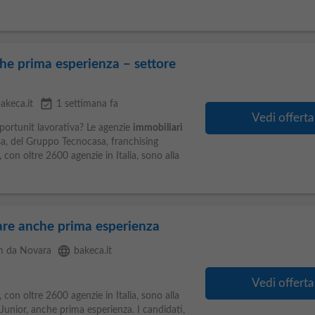
he prima esperienza – settore
event_available
akeca.it
1 settimana fa
Vedi offerta
pportunit lavorativa? Le agenzie
immobiliari
a, del Gruppo Tecnocasa, franchising
con oltre 2600 agenzie in Italia, sono alla
are anche prima esperienza
language
m da Novara
bakeca.it
Vedi offerta
con oltre 2600 agenzie in Italia, sono alla
Junior, anche prima esperienza. I candidati,