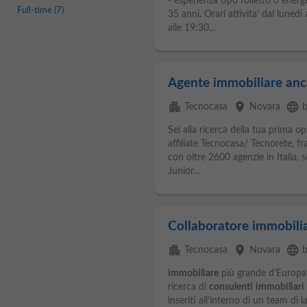
- esperienza tipo folletto o energ
Full-time
(7)
35 anni. Orari attivita' dal lunedì
alle 19:30...
Agente immobiliare anc
apartment
place
language
Tecnocasa
Novara
b
Sei alla ricerca della tua prima o
affiliate Tecnocasa/ Tecnorete, f
con oltre 2600 agenzie in Italia, s
Junior...
Collaboratore immobili
apartment
place
language
Tecnocasa
Novara
b
immobiliare
più grande d’Europa, 
ricerca di
consulenti
immobiliari
inseriti all’interno di un team di