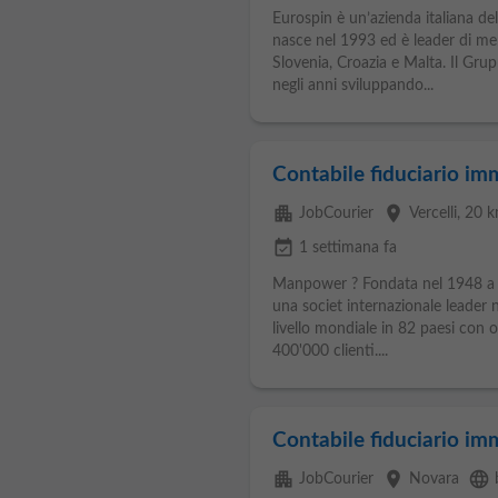
Eurospin è un’azienda italiana de
nasce nel 1993 ed è leader di mer
Slovenia, Croazia e Malta. Il Gru
negli anni sviluppando...
Contabile fiduciario i
apartment
place
JobCourier
Vercelli
, 20 
event_available
1 settimana fa
Manpower ? Fondata nel 1948 a
una societ internazionale leader 
livello mondiale in 82 paesi con ol
400'000 clienti....
Contabile fiduciario i
apartment
place
language
JobCourier
Novara