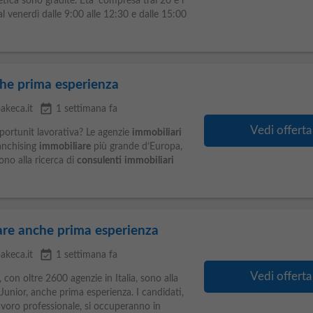
etica sono gradite. Eta' compresa trai 20 e i
 al venerdì dalle 9:00 alle 12:30 e dalle 15:00
he prima esperienza
event_available
akeca.it
1 settimana fa
Vedi offerta
pportunit lavorativa? Le agenzie
immobiliari
ranchising
immobiliare
più grande d’Europa,
ono alla ricerca di
consulenti
immobiliari
are anche prima esperienza
event_available
akeca.it
1 settimana fa
Vedi offerta
con oltre 2600 agenzie in Italia, sono alla
Junior, anche prima esperienza. I candidati,
 lavoro professionale, si occuperanno in