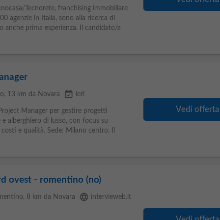
Tecnocasa/Tecnorete, franchising immobiliare
 agenzie in Italia, sono alla ricerca di
cio anche prima esperienza. Il candidato/a
anager
event_available
go
, 13 km da Novara
ieri
Vedi offerta
roject Manager per gestire progetti
 e alberghiero di lusso, con focus su
 costi e qualità. Sede: Milano centro. Il
rd ovest - romentino (no)
language
mentino
, 8 km da Novara
intervieweb.it
Vedi offerta