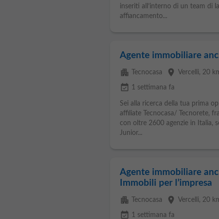
inseriti all’interno di un team di
affiancamento...
Agente immobiliare anc
apartment
place
Tecnocasa
Vercelli
, 20 k
event_available
1 settimana fa
Sei alla ricerca della tua prima o
affiliate Tecnocasa/ Tecnorete, f
con oltre 2600 agenzie in Italia, s
Junior...
Agente immobiliare anc
Immobili per l’impresa
apartment
place
Tecnocasa
Vercelli
, 20 k
event_available
1 settimana fa