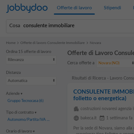
Jobbydoo
Offerte di lavoro
Stipendi
Cosa
Home
Offerte di lavoro Consulente Immobiliare
Novara
Ordina 15 offerte di lavoro
Offerte di Lavoro Consul
Rilevanza
Cerca offerte a
Novara (NO)
Distanza
Risultati di Ricerca - Lavoro Con
Automatica
CONSULENTE IMMOBILIA
Aziende
folletto o energetica)
Gruppo Tecnocasa
(6)
apartment
costruzioni novaresi agenzia 
Tipo di contratto
language
event_available
bakeca.it
1 settimana fa
Autonomo/Partita IVA
(2)
Per la sede di Novara, siamo alla 
Orario di lavoro