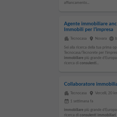
affiancamento...
Agente immobiliare anc
Immobili per l’impresa
apartment
place
language
Tecnocasa
Novara
b
Sei alla ricerca della tua prima o
Tecnocasa/Tecnorete per l’impres
immobiliare
più grande d’Europa, 
ricerca di
consulenti
...
Collaboratore immobili
apartment
place
Tecnocasa
Vercelli
, 20 k
event_available
1 settimana fa
immobiliare
più grande d’Europa, 
ricerca di
consulenti
immobiliari