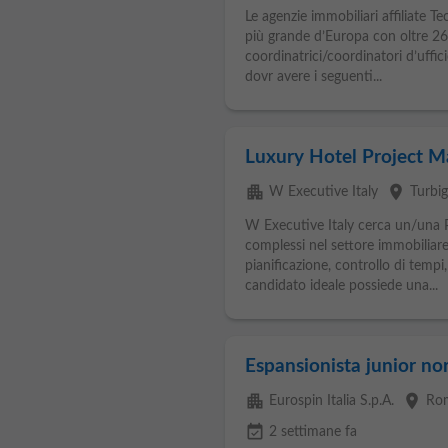
Le agenzie immobiliari affiliate 
più grande d’Europa con oltre 2600
coordinatrici/coordinatori d’uffi
dovr avere i seguenti...
Luxury Hotel Project M
apartment
place
W Executive Italy
Turbi
W Executive Italy cerca un/una P
complessi nel settore immobiliare
pianificazione, controllo di tempi,
candidato ideale possiede una...
Espansionista junior no
apartment
place
Eurospin Italia S.p.A.
Ro
event_available
2 settimane fa