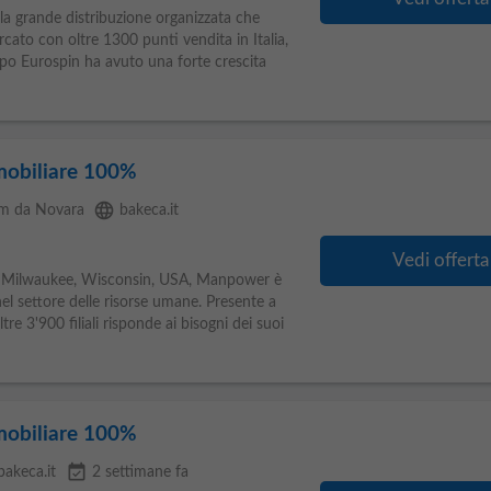
lla grande distribuzione organizzata che
cato con oltre 1300 punti vendita in Italia,
ppo Eurospin ha avuto una forte crescita
mmobiliare 100%
language
km da Novara
bakeca.it
Vedi offerta
 Milwaukee, Wisconsin, USA, Manpower è
nel settore delle risorse umane. Presente a
tre 3'900 filiali risponde ai bisogni dei suoi
mmobiliare 100%
event_available
bakeca.it
2 settimane fa