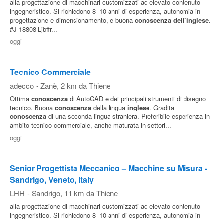
alla progettazione di macchinari customizzati ad elevato contenuto
ingegneristico. Si richiedono 8–10 anni di esperienza, autonomia in
progettazione e dimensionamento, e buona
conoscenza
dell’inglese
.
#J-18808-Ljbffr...
oggi
Tecnico Commerciale
adecco
-
Zanè
, 2 km da Thiene
Ottima
conoscenza
di AutoCAD e dei principali strumenti di disegno
tecnico. Buona
conoscenza
della lingua
inglese
. Gradita
conoscenza
di una seconda lingua straniera. Preferibile esperienza in
ambito tecnico-commerciale, anche maturata in settori...
oggi
Senior Progettista Meccanico – Macchine su Misura -
Sandrigo, Veneto, Italy
LHH
-
Sandrigo
, 11 km da Thiene
alla progettazione di macchinari customizzati ad elevato contenuto
ingegneristico. Si richiedono 8–10 anni di esperienza, autonomia in