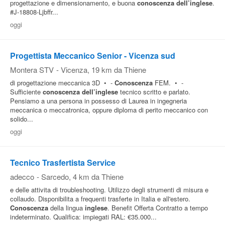
progettazione e dimensionamento, e buona
conoscenza
dell’inglese
.
#J-18808-Ljbffr...
oggi
Progettista Meccanico Senior - Vicenza sud
Montera STV
-
Vicenza
, 19 km da Thiene
di progettazione meccanica 3D • -
Conoscenza
FEM. • -
Sufficiente
conoscenza
dell’inglese
tecnico scritto e parlato.
Pensiamo a una persona in possesso di Laurea in ingegneria
meccanica o meccatronica, oppure diploma di perito meccanico con
solido...
oggi
Tecnico Trasfertista Service
adecco
-
Sarcedo
, 4 km da Thiene
e delle attivita di troubleshooting. Utilizzo degli strumenti di misura e
collaudo. Disponibilita a frequenti trasferte in Italia e all'estero.
Conoscenza
della lingua
inglese
. Benefit Offerta Contratto a tempo
indeterminato. Qualifica: impiegati RAL: €35.000...