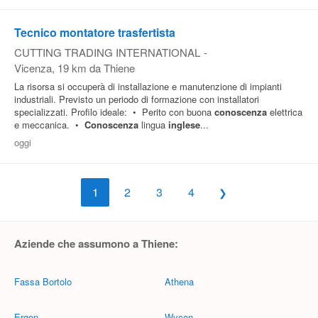
Tecnico montatore trasfertista
CUTTING TRADING INTERNATIONAL
-
Vicenza
, 19 km da Thiene
La risorsa si occuperà di installazione e manutenzione di impianti
industriali. Previsto un periodo di formazione con installatori
specializzati. Profilo ideale: • Perito con buona
conoscenza
elettrica
e meccanica. •
Conoscenza
lingua
inglese
...
oggi
1
2
3
4
Aziende che assumono a Thiene:
Fassa Bortolo
Athena
Ergon
Wycon