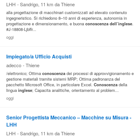
LHH
-
Sandrigo
, 11 km da Thiene
alla progettazione di macchinari customizzati ad elevato contenuto
ingegneristico. Si richiedono 8–10 anni di esperienza, autonomia in
progettazione e dimensionamento, e buona
conoscenza
dell’inglese
.
#J-18808-Ljbffr...
oggi
Impiegato/a Ufficio Acquisti
adecco
-
Thiene
/elettronico; Ottima
conoscenza
dei processi di approvvigionamento e
gestione materiali tramite sistemi MRP; Ottima padronanza del
pacchetto Microsoft Office, in particolare Excel.
Conoscenza
della
lingua
inglese
; Capacita analitiche, orientamento al problem...
oggi
Senior Progettista Meccanico – Macchine su Misura -
LHH
LHH
-
Sandrigo
, 11 km da Thiene