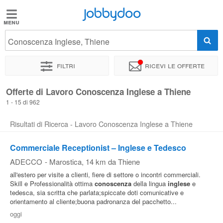
Jobbydoo
Jobbydoo
Conoscenza Inglese, Thiene
Offerte
di
Filtri
Ricevi le offerte
lavoro
Offerte di Lavoro Conoscenza Inglese a Thiene
1 - 15 di 962
Stipendi
Risultati di Ricerca - Lavoro Conoscenza Inglese a Thiene
Elenco
Commerciale Receptionist – Inglese e Tedesco
professioni
ADECCO
-
Marostica
, 14 km da Thiene
all'estero per visite a clienti, fiere di settore o incontri commerciali.
Blog
Skill e Professionalità ottima
conoscenza
della lingua
inglese
e
tedesca, sia scritta che parlata;spiccate doti comunicative e
orientamento al cliente;buona padronanza del pacchetto...
oggi