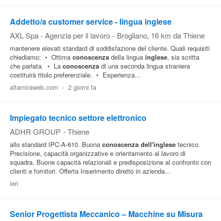
Pubblica
Addetto/a customer service - lingua inglese
Offerte
AXL Spa - Agenzia per il lavoro
-
Brogliano
, 16 km da Thiene
mantenere elevati standard di soddisfazione del cliente. Quali requisiti
chiediamo: • Ottima
conoscenza
della lingua
inglese
, sia scritta
Area
che parlata. • La
conoscenza
di una seconda lingua straniera
Aziende
costituirà titolo preferenziale. • Esperienza...
altamiraweb.com
-
2 giorni fa
Impiegato tecnico settore elettronico
ADHR GROUP
-
Thiene
allo standard IPC-A-610. Buona
conoscenza
dell'inglese
tecnico.
Precisione, capacità organizzative e orientamento al lavoro di
squadra. Buone capacità relazionali e predisposizione al confronto con
clienti e fornitori. Offerta Inserimento diretto in azienda...
ieri
Senior Progettista Meccanico – Macchine su Misura