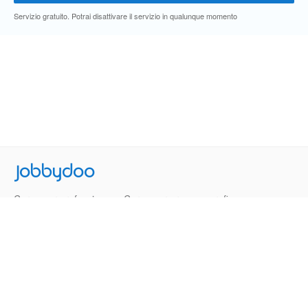
Servizio gratuito. Potrai disattivare il servizio in qualunque momento
Jobbydoo
Cerca per professione
Cerca per area geografica
Cerca per azienda
Termini e Condizioni
Privacy
Contatti
© 2013-2026 Jobbydoo - P.IVA IT02531310346