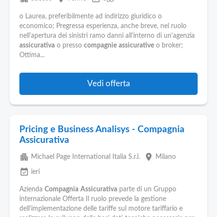
o Laurea, preferibilmente ad indirizzo giuridico o
economico; Pregressa esperienza, anche breve, nel ruolo
nell'apertura dei sinistri ramo danni all'interno di un'agenzia
assicurativa
o presso
compagnie
assicurative
o broker;
Ottima...
Vedi offerta
Pricing e Business Analisys - Compagnia
Assicurativa
apartment
place
Michael Page International Italia S.r.l.
Milano
event_available
ieri
Azienda
Compagnia
Assicurativa
parte di un Gruppo
internazionale Offerta Il ruolo prevede la gestione
dell'implementazione delle tariffe sul motore tariffario e