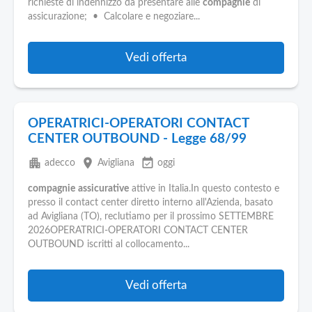
richieste di indennizzo da presentare alle
compagnie
di
assicurazione; • Calcolare e negoziare...
Vedi offerta
OPERATRICI-OPERATORI CONTACT
CENTER OUTBOUND - Legge 68/99
apartment
place
event_available
adecco
Avigliana
oggi
compagnie
assicurative
attive in Italia.In questo contesto e
presso il contact center diretto interno all'Azienda, basato
ad Avigliana (TO), reclutiamo per il prossimo SETTEMBRE
2026OPERATRICI-OPERATORI CONTACT CENTER
OUTBOUND iscritti al collocamento...
Vedi offerta