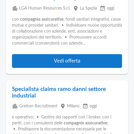
apartment
place
event_available
LGA Human Resources S.r.l.
La Spezia
oggi
con
compagnie
assicurative
, fondi sanitari integrativi, casse
mutue e provider sanitari. • Individuare nuove opportunità
di collaborazione con aziende, enti, associazioni e
organizzazioni del territorio. • Promuovere accordi
commerciali (convenzioni) con aziende...
Vedi offerta
Specialista claims ramo danni settore
industrial
apartment
place
event_available
Grafton Recruitment
Milano
oggi
e operativo; • Gestire dei rapporti con i broker, con i
periti, con i consulenti delle
compagnie
assicurative
;
• Predisporre la documentazione necessaria per le