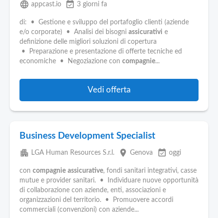
language
event_available
appcast.io
3 giorni fa
di: • Gestione e sviluppo del portafoglio clienti (aziende
e/o corporate) • Analisi dei bisogni
assicurativi
e
definizione delle migliori soluzioni di copertura
• Preparazione e presentazione di offerte tecniche ed
economiche • Negoziazione con
compagnie
...
Vedi offerta
Business Development Specialist
apartment
place
event_available
LGA Human Resources S.r.l.
Genova
oggi
con
compagnie
assicurative
, fondi sanitari integrativi, casse
mutue e provider sanitari. • Individuare nuove opportunità
di collaborazione con aziende, enti, associazioni e
organizzazioni del territorio. • Promuovere accordi
commerciali (convenzioni) con aziende...