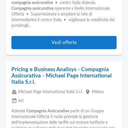
Pubblica
compagnia
assicurativa
• centro Italia Azienda
Offerte
Compagnia
assicurativa
operante a livello internazionale.
Offerta • Supervisionare e ampliare la rete di
intermediarine il centro Italia • migliorare la redditività dei
Area
portafogli...
Aziende
Vedi offerta
Pricing e Business Analisys - Compagnia
Assicurativa - Michael Page International
Italia S.r.l.
apartment
place
Michael Page International Italia S.r.l.
Milano
event_available
ieri
Azienda
Compagnia
Assicurativa
parte di un Gruppo
internazionale Offerta Il ruolo prevede la gestione
dell'implementazione delle tariffe sul motore tariffario e