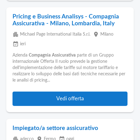
Pricing e Business Analisys - Compagnia
Assicurativa - Milano, Lombardia, Italy
apartment
place
Michael Page International Italia S.r.l.
Milano
event_available
ieri
Azienda
Compagnia
Assicurativa
parte di un Gruppo
internazionale Offerta Il ruolo prevede la gestione
dell'implementazione delle tariffe sul motore tariffario e
realizzare lo sviluppo delle basi dati tecniche necessarie per
le analisi di pricing...
Vedi offerta
Impiegato/a settore assicurativo
apartment
place
event_available
adecco
Fermo
oggi