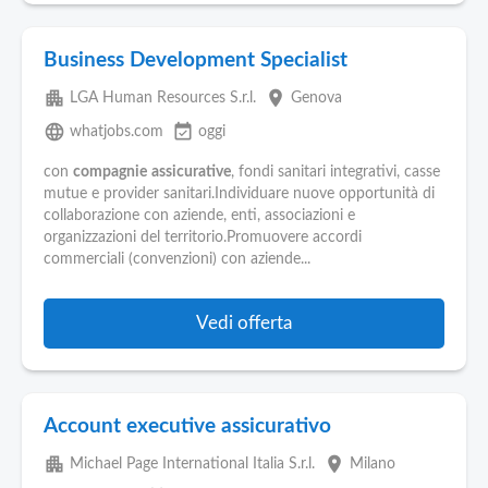
Business Development Specialist
apartment
place
LGA Human Resources S.r.l.
Genova
language
event_available
whatjobs.com
oggi
con
compagnie
assicurative
, fondi sanitari integrativi, casse
mutue e provider sanitari.Individuare nuove opportunità di
collaborazione con aziende, enti, associazioni e
organizzazioni del territorio.Promuovere accordi
commerciali (convenzioni) con aziende...
Vedi offerta
Account executive assicurativo
apartment
place
Michael Page International Italia S.r.l.
Milano