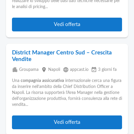
realizzare lo sviluppo delle basi dati tecniche necessarie per
le analisi di pricing...
Vedi offerta
District Manager Centro Sud – Crescita
Vendite
apartment
place
language
event_available
Groupama
Napoli
appcast.io
3 giorni fa
Una
compagnia
assicurativa
internazionale cerca una figura
da inserire nell’ambito della Chief Distribution Officer a
Napoli. La risorsa supporterà l'Area Manager nella gestione
dell'organizzazione produttiva, fornirà consulenza alla rete di
vendita...
Vedi offerta