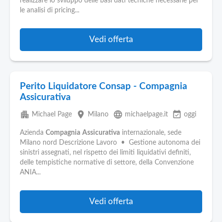
realizzare lo sviluppo delle basi dati tecniche necessarie per
le analisi di pricing...
Vedi offerta
Perito Liquidatore Consap - Compagnia
Assicurativa
apartment
place
language
event_available
Michael Page
Milano
michaelpage.it
oggi
Azienda
Compagnia
Assicurativa
internazionale, sede
Milano nord Descrizione Lavoro • Gestione autonoma dei
sinistri assegnati, nel rispetto dei limiti liquidativi definiti,
delle tempistiche normative di settore, della Convenzione
ANIA...
Vedi offerta