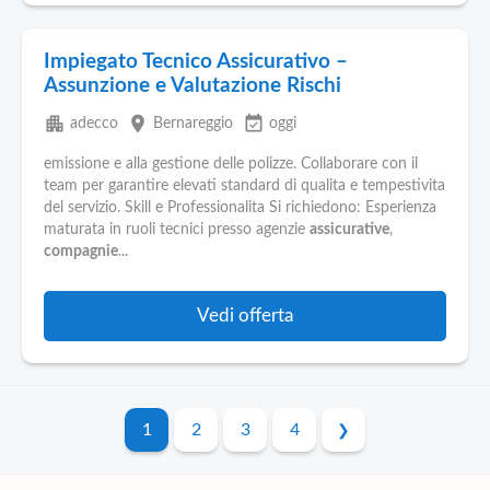
Impiegato Tecnico Assicurativo –
Assunzione e Valutazione Rischi
apartment
place
event_available
adecco
Bernareggio
oggi
emissione e alla gestione delle polizze. Collaborare con il
team per garantire elevati standard di qualita e tempestivita
del servizio. Skill e Professionalita Si richiedono: Esperienza
maturata in ruoli tecnici presso agenzie
assicurative
,
compagnie
...
Vedi offerta
1
2
3
4