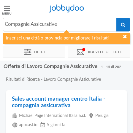
Jobbydoo
Jobbydoo
Compagnie Assicurative
Offerte
di
Inserisci una città o provincia per migliorare i risultati
lavoro
Filtri
Ricevi le offerte
Stipendi
Offerte di Lavoro Compagnie Assicurative
1 - 15 di 282
Elenco
Risultati di Ricerca - Lavoro Compagnie Assicurative
professioni
Sales account manager centro Italia -
Blog
compagnia assicurativa
apartment
place
Michael Page International Italia S.r.l.
Perugia
language
event_available
appcast.io
5 giorni fa