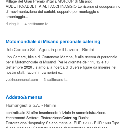
Village del Gran Premio d'Italia MOTOGP di Misano:
ADDETTO/ADDETTA AL FACCHINAGGIO Le risorse si occuperanno
di movimentazione dei carichi, supporto per montaggio e
smontaggio...
during.it
-
4 settimane fa
Motomondiale di Misano personale catering
Job Camere Srl - Agenzia per il Lavoro
-
Rimini
Job Camere, filiale di Civitanova Marche, è alla ricerca di personale
per il Motomondiale di Misano! Per le giornate dell' 11, 12 e 13
Settembre 2026 , siamo alla ricerca di diverse figure da inserire nel
nostro staff: facchini, camerieri e...
vetrinaannunci.com
-
3 settimane fa
Addetto/a mensa
Humangest S.p.A.
-
Rimini
contrattuale Si offre inserimento iniziale in somministrazione.
#centronord Settore: Ristorazione/
Catering
Ruolo:
Ristorazione/Hospitality Salario mensile: EUR 1200 - EUR 1600 Tipo
di occupazione: Contratto a tempo determinato vetrinabakeca...