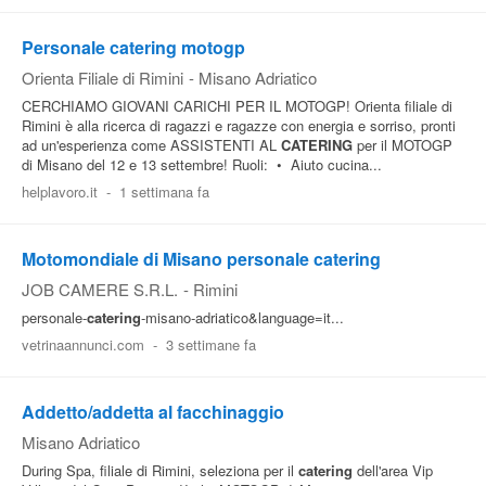
Pubblica
Personale catering motogp
Offerte
Orienta Filiale di Rimini
-
Misano Adriatico
CERCHIAMO GIOVANI CARICHI PER IL MOTOGP! Orienta filiale di
Rimini è alla ricerca di ragazzi e ragazze con energia e sorriso, pronti
Area
ad un'esperienza come ASSISTENTI AL
CATERING
per il MOTOGP
Aziende
di Misano del 12 e 13 settembre! Ruoli: • Aiuto cucina...
helplavoro.it
-
1 settimana fa
Motomondiale di Misano personale catering
JOB CAMERE S.R.L.
-
Rimini
personale-
catering
-misano-adriatico&language=it...
vetrinaannunci.com
-
3 settimane fa
Addetto/addetta al facchinaggio
Misano Adriatico
During Spa, filiale di Rimini, seleziona per il
catering
dell'area Vip