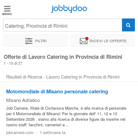
Jobbydoo
Jobbydoo
Catering, Provincia di Rimini
Offerte
di
Filtri
Ricevi le offerte
lavoro
Offerte di Lavoro Catering in Provincia di Rimini
1 - 15 di 27
Stipendi
Risultati di Ricerca - Lavoro Catering in Provincia di Rimini
Elenco
Motomondiale di Misano personale catering
professioni
Misano Adriatico
Job Camere, filiale di Civitanova Marche, è alla ricerca di personale
Blog
per il Motomondiale di Misano! Per le giornate dell' 11, 12 e 13
Settembre 2026 , siamo alla ricerca di diverse figure da inserire nel
nostro staff: facchini, camerieri e...
jobcamere.com
-
1 settimana fa