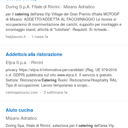
During S.p.A. Filiale di Rimini
-
Misano Adriatico
per il
catering
dell'area Vip Village del Gran Premio d'Italia MOTOGP
di Misano: ADDETTO/ADDETTA AL FACCHINAGGIO Le risorse si
occuperanno di movimentazione dei carichi, supporto per montaggio e
smontaggio stand, attività di "tuttofare". Requisiti: Si richiede...
helplavoro.it
-
1 mese fa
Addetto/a alla ristorazione
Etjca S.p.a.
-
Rimini
privacy https://etjca.it/informativa-per-candidati/ (Reg. UE 679/2016
c.d. GDPR) pubblicata sul sito www.etjca.it. Il servizio è gratuito.
Settore: Ristorazione/
Catering
Ruolo: Ristorazione/Hospitality RAL:
Tipo di occupazione: Lavoro temporaneo a scopo...
vetrinaannunci.com
-
3 settimane fa
Aiuto cucina
Misano Adriatico
During Spa, filiale di Rimini, seleziona per il
catering
dell'area Vip