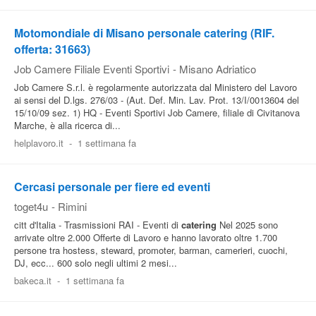
Motomondiale di Misano personale catering (RIF.
offerta: 31663)
Job Camere Filiale Eventi Sportivi
-
Misano Adriatico
Job Camere S.r.l. è regolarmente autorizzata dal Ministero del Lavoro
ai sensi del D.lgs. 276/03 - (Aut. Def. Min. Lav. Prot. 13/I/0013604 del
15/10/09 sez. 1) HQ - Eventi Sportivi Job Camere, filiale di Civitanova
Marche, è alla ricerca di...
helplavoro.it
-
1 settimana fa
Cercasi personale per fiere ed eventi
toget4u
-
Rimini
citt d'Italia - Trasmissioni RAI - Eventi di
catering
Nel 2025 sono
arrivate oltre 2.000 Offerte di Lavoro e hanno lavorato oltre 1.700
persone tra hostess, steward, promoter, barman, camerieri, cuochi,
DJ, ecc... 600 solo negli ultimi 2 mesi...
bakeca.it
-
1 settimana fa