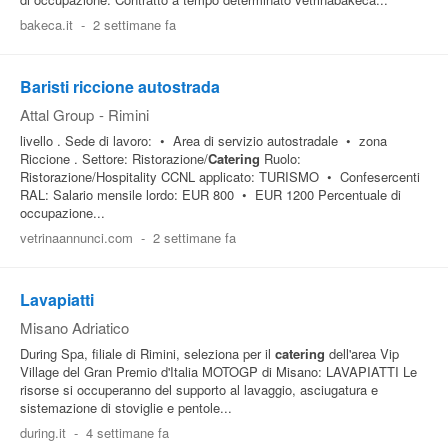
bakeca.it
-
2 settimane fa
Baristi riccione autostrada
Attal Group
-
Rimini
livello . Sede di lavoro: • Area di servizio autostradale • zona
Riccione . Settore: Ristorazione/
Catering
Ruolo:
Ristorazione/Hospitality CCNL applicato: TURISMO • Confesercenti
RAL: Salario mensile lordo: EUR 800 • EUR 1200 Percentuale di
occupazione...
vetrinaannunci.com
-
2 settimane fa
Lavapiatti
Misano Adriatico
During Spa, filiale di Rimini, seleziona per il
catering
dell'area Vip
Village del Gran Premio d'Italia MOTOGP di Misano: LAVAPIATTI Le
risorse si occuperanno del supporto al lavaggio, asciugatura e
sistemazione di stoviglie e pentole...
during.it
-
4 settimane fa