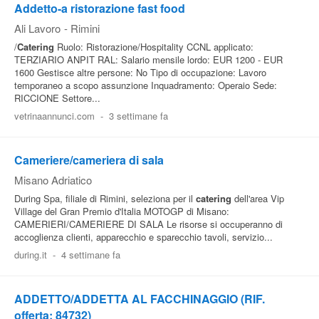
Addetto-a ristorazione fast food
Ali Lavoro
-
Rimini
/
Catering
Ruolo: Ristorazione/Hospitality CCNL applicato:
TERZIARIO ANPIT RAL: Salario mensile lordo: EUR 1200 - EUR
1600 Gestisce altre persone: No Tipo di occupazione: Lavoro
temporaneo a scopo assunzione Inquadramento: Operaio Sede:
RICCIONE Settore...
vetrinaannunci.com
-
3 settimane fa
Cameriere/cameriera di sala
Misano Adriatico
During Spa, filiale di Rimini, seleziona per il
catering
dell'area Vip
Village del Gran Premio d'Italia MOTOGP di Misano:
CAMERIERI/CAMERIERE DI SALA Le risorse si occuperanno di
accoglienza clienti, apparecchio e sparecchio tavoli, servizio...
during.it
-
4 settimane fa
ADDETTO/ADDETTA AL FACCHINAGGIO (RIF.
offerta: 84732)