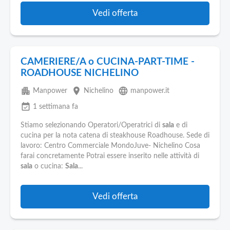
Vedi offerta
CAMERIERE/A o CUCINA-PART-TIME -
ROADHOUSE NICHELINO
apartment
place
language
Manpower
Nichelino
manpower.it
event_available
1 settimana fa
Stiamo selezionando Operatori/Operatrici di
sala
e di
cucina per la nota catena di steakhouse Roadhouse. Sede di
lavoro: Centro Commerciale MondoJuve- Nichelino Cosa
farai concretamente Potrai essere inserito nelle attività di
sala
o cucina:
Sala
...
Vedi offerta