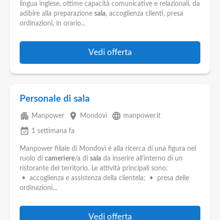
lingua inglese, ottime capacità comunicative e relazionali, da
adibire alla preparazione
sala
, accoglienza clienti, presa
ordinazioni, in orario...
Vedi offerta
Personale di sala
apartment
place
language
Manpower
Mondovì
manpower.it
event_available
1 settimana fa
Manpower filiale di Mondovì è alla ricerca di una figura nel
ruolo di
cameriere
/a di
sala
da inserire all'interno di un
ristorante del territorio. Le attività principali sono:
• accoglienza e assistenza della clientela; • presa delle
ordinazioni...
Vedi offerta