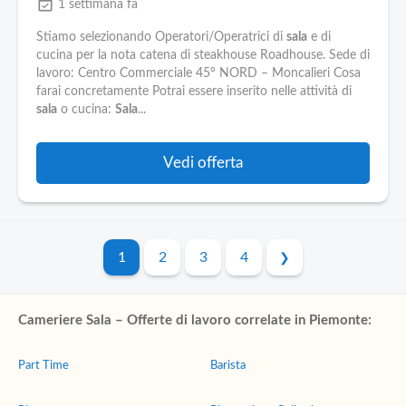
event_available
1 settimana fa
Stiamo selezionando Operatori/Operatrici di
sala
e di
cucina per la nota catena di steakhouse Roadhouse. Sede di
lavoro: Centro Commerciale 45° NORD – Moncalieri Cosa
farai concretamente Potrai essere inserito nelle attività di
sala
o cucina:
Sala
...
Vedi offerta
1
2
3
4
Cameriere Sala – Offerte di lavoro correlate in Piemonte:
Part Time
Barista