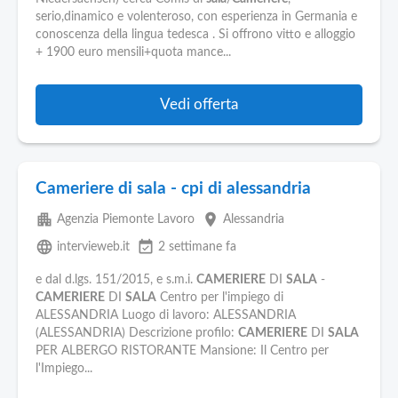
serio,dinamico e volenteroso, con esperienza in Germania e
conoscenza della lingua tedesca . Si offrono vitto e alloggio
+ 1900 euro mensili+quota mance...
Vedi offerta
Cameriere di sala - cpi di alessandria
apartment
place
Agenzia Piemonte Lavoro
Alessandria
language
event_available
intervieweb.it
2 settimane fa
e dal d.lgs. 151/2015, e s.m.i.
CAMERIERE
DI
SALA
-
CAMERIERE
DI
SALA
Centro per l'impiego di
ALESSANDRIA Luogo di lavoro: ALESSANDRIA
(ALESSANDRIA) Descrizione profilo:
CAMERIERE
DI
SALA
PER ALBERGO RISTORANTE Mansione: Il Centro per
l'Impiego...