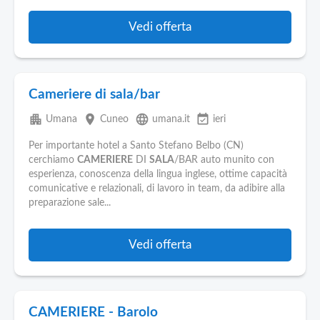
Pubblica
Offerte
Vedi offerta
Area
Aziende
Cameriere di sala/bar
apartment
place
language
event_available
Umana
Cuneo
umana.it
ieri
Per importante hotel a Santo Stefano Belbo (CN)
cerchiamo
CAMERIERE
DI
SALA
/BAR auto munito con
esperienza, conoscenza della lingua inglese, ottime capacità
comunicative e relazionali, di lavoro in team, da adibire alla
preparazione sale...
Vedi offerta
CAMERIERE - Barolo