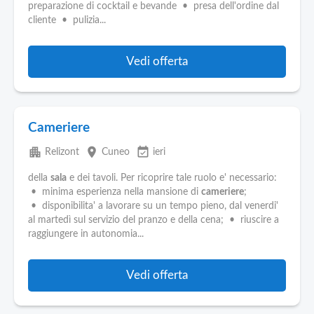
preparazione di cocktail e bevande • presa dell'ordine dal
cliente • pulizia...
Vedi offerta
Cameriere
apartment
place
event_available
Relizont
Cuneo
ieri
della
sala
e dei tavoli. Per ricoprire tale ruolo e' necessario:
• minima esperienza nella mansione di
cameriere
;
• disponibilita' a lavorare su un tempo pieno, dal venerdi'
al martedì sul servizio del pranzo e della cena; • riuscire a
raggiungere in autonomia...
Vedi offerta