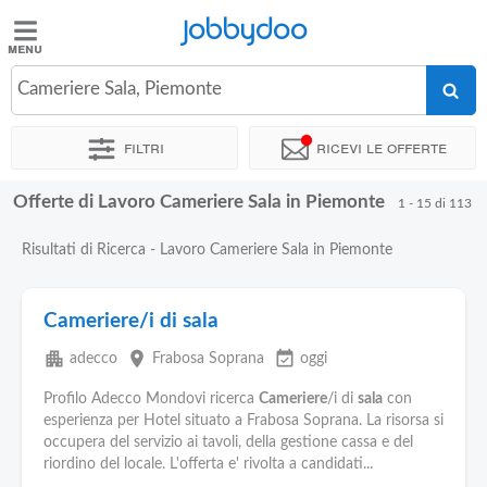
Jobbydoo
Jobbydoo
Cameriere Sala, Piemonte
Offerte
di
Filtri
Ricevi le offerte
lavoro
Offerte di Lavoro Cameriere Sala in Piemonte
1 - 15 di 113
Stipendi
Risultati di Ricerca - Lavoro Cameriere Sala in Piemonte
Elenco
professioni
Cameriere/i di sala
apartment
place
event_available
adecco
Frabosa Soprana
oggi
Blog
Profilo Adecco Mondovi ricerca
Cameriere
/i di
sala
con
esperienza per Hotel situato a Frabosa Soprana. La risorsa si
occupera del servizio ai tavoli, della gestione cassa e del
riordino del locale. L'offerta e' rivolta a candidati...