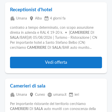
Receptionist d'hotel
apartment
place
event_available
Umana
Alba
4 giorni fa
contratto a tempo determinato, con scopo assunzione
diretta in azienda e RAL € 19-20 k. • [
CAMERIERE
DI
SALA
/BAR](#) 05/08/2026 | Turismo - Ristorazione | CN
Per importante hotel a Santo Stefano Belbo (CN)
cerchiamo
CAMERIERE
DI
SALA
/BAR auto munito...
Vedi offerta
Camerieri di sala
apartment
place
language
event_available
Umana
Cuneo
umana.it
ieri
Per importante ristorante del territorio cerchiamo
CAMERIERI
DI
SALA
auto muniti con conoscenza della