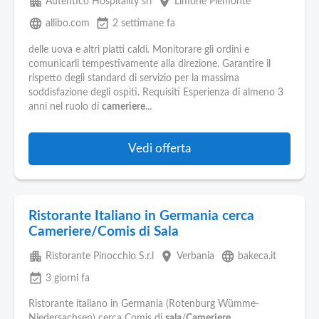
apartment
place
Autentico Hospitality srl
Limone Piemonte
language
event_available
allibo.com
2 settimane fa
delle uova e altri piatti caldi. Monitorare gli ordini e
comunicarli tempestivamente alla direzione. Garantire il
rispetto degli standard di servizio per la massima
soddisfazione degli ospiti. Requisiti Esperienza di almeno 3
anni nel ruolo di
cameriere
...
Vedi offerta
Ristorante Italiano in Germania cerca
Cameriere/Comis di Sala
apartment
place
language
Ristorante Pinocchio S.r.l
Verbania
bakeca.it
event_available
3 giorni fa
Ristorante italiano in Germania (Rotenburg Wümme-
Niedersachsen) cerca Comis di
sala
/
Cameriere
,