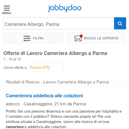
Jobbydoo
Jobbydoo
Cameriera Albergo, Parma
Offerte
di
Filtri
Ricevi le offerte
lavoro
Offerte di Lavoro Cameriera Albergo a Parma
1 - 15 di 15
Stipendi
Cerca offerte a
Elenco
Risultati di Ricerca - Lavoro Cameriera Albergo a Parma
professioni
Cameriere/a addetto/a alle colazioni
adecco
-
Casalmaggiore
, 21 km da Parma
Blog
Profilo Sei una persona dinamica e con una passione per l'ospitalita e
il contatto con il pubblico? Stiamo cercando proprio te! Per una
struttura situata a Casalmaggiore, siamo alla ricerca di un/una
cameriere
/a addetto/a alle colazioni...