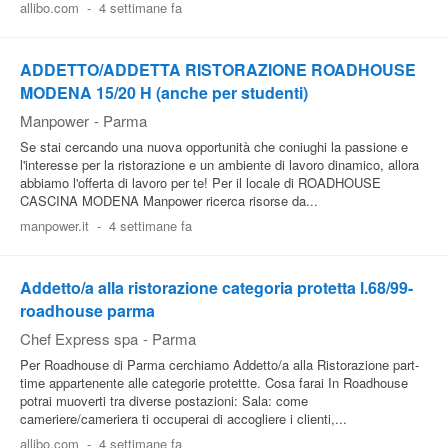
allibo.com
-
4 settimane fa
ADDETTO/ADDETTA RISTORAZIONE ROADHOUSE
MODENA 15/20 H (anche per studenti)
Manpower
-
Parma
Se stai cercando una nuova opportunità che coniughi la passione e
l'interesse per la ristorazione e un ambiente di lavoro dinamico, allora
abbiamo l'offerta di lavoro per te! Per il locale di ROADHOUSE
CASCINA MODENA Manpower ricerca risorse da...
manpower.it
-
4 settimane fa
Addetto/a alla ristorazione categoria protetta l.68/99-
roadhouse parma
Chef Express spa
-
Parma
Per Roadhouse di Parma cerchiamo Addetto/a alla Ristorazione part-
time appartenente alle categorie protettte. Cosa farai In Roadhouse
potrai muoverti tra diverse postazioni: Sala: come
cameriere/cameriera ti occuperai di accogliere i clienti,...
allibo.com
-
4 settimane fa