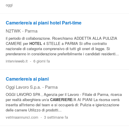
oggi
Pubblica
Offerte
Cameriere/a ai piani hotel Part-time
N2TWK
-
Parma
Area
il periodo di collaborazione. Ricerchiamo ADDETTA ALLA PULIZIA
Aziende
CAMERE per
HOTEL
4 STELLE a PARMA Si offre contratto
nazionale di categoria comprensivo di tutti gli oneri di legge. Si
prenderanno in considerazione preferibilmente i candidati residenti...
intervieweb.it
-
6 giorni fa
Cameriere/a ai piani
Oggi Lavoro S.p.a.
-
Parma
OGGI LAVORO SPA , Agenzia per il Lavoro - Filiale di Parma, ricerca
per realtà alberghiera un/a
CAMERIERE
/A AI PIANI La risorsa verrà
inserita all'interno del team e si occuperà di: Pulizia e igienizzazione
delle camere Utilizzo di prodotti...
vetrinaannunci.com
-
3 settimane fa