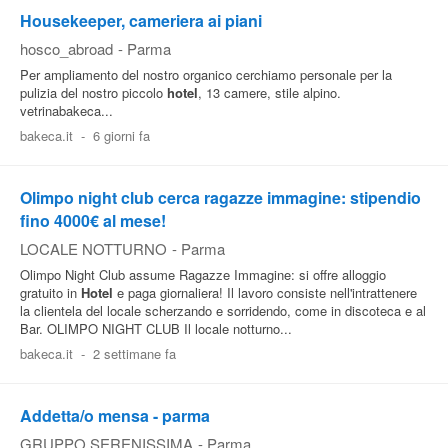
Housekeeper, cameriera ai piani
hosco_abroad
-
Parma
Per ampliamento del nostro organico cerchiamo personale per la
pulizia del nostro piccolo
hotel
, 13 camere, stile alpino.
vetrinabakeca...
bakeca.it
-
6 giorni fa
Olimpo night club cerca ragazze immagine: stipendio
fino 4000€ al mese!
LOCALE NOTTURNO
-
Parma
Olimpo Night Club assume Ragazze Immagine: si offre alloggio
gratuito in
Hotel
e paga giornaliera! Il lavoro consiste nell'intrattenere
la clientela del locale scherzando e sorridendo, come in discoteca e al
Bar. OLIMPO NIGHT CLUB Il locale notturno...
bakeca.it
-
2 settimane fa
Addetta/o mensa - parma
GRUPPO SERENISSIMA
-
Parma