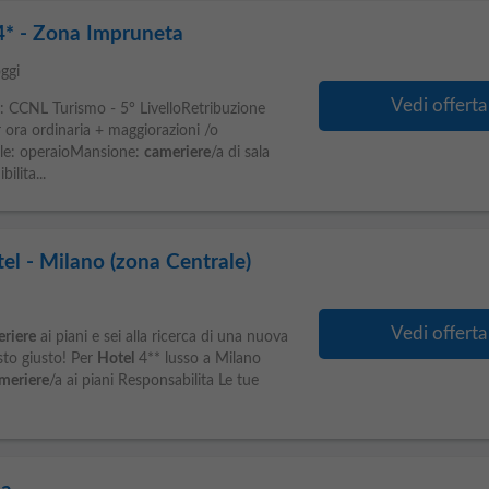
4* - Zona Impruneta
ggi
Vedi offerta
: CCNL Turismo - 5° LivelloRetribuzione
er ora ordinaria + maggiorazioni /o
ale: operaioMansione:
cameriere
/a di sala
ilita...
tel - Milano (zona Centrale)
Vedi offerta
riere
ai piani e sei alla ricerca di una nuova
sto giusto! Per
Hotel
4** lusso a Milano
meriere
/a ai piani Responsabilita Le tue