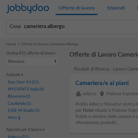
Jobbydoo
Offerte di lavoro
Stipendi
Cosa
Home
Offerte di lavoro Cameriera Albergo
Ordina 435 offerte di lavoro
Offerte di Lavoro Cameri
Rilevanza
Risultati di Ricerca - Lavoro Came
Aziende
Stay Over Srl
(15)
Cameriera/e ai piani
MYEVENTS Italia
(4)
apartment
place
adecco
Frabosa Soprana
Bluserena
(2)
Casalandia
(1)
Profilo Adecco Mondovi ricerca
per
Hotel
situato a Frabosa Sopra
ESSE-M Studio
(1)
Pulizia e riordino delle camere e
Altro
rifornimento prodotti...
Agenzie per il lavoro
Adecco
(21)