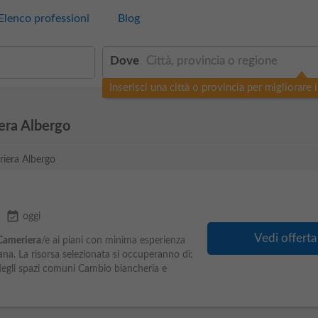
Elenco professioni
Blog
Dove
Inserisci una città o provincia per migliorare i 
era Albergo
riera Albergo
event_available
oggi
Vedi offerta
Cameriera
/e ai piani con minima esperienza
na. La risorsa selezionata si occuperanno di:
 degli spazi comuni Cambio biancheria e