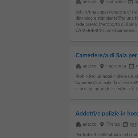
apartment
place
event_available
adecco
Fiumicino
o
Sei un/una appassionato/a di rist
dinamico e stimolante?Per una fa
sede presso l'Aeroporto di Roma
CAMERIERI
/ECome
Cameriere
...
Cameriere/a di Sala per 
apartment
place
event_available
adecco
Impruneta
o
Profilo Per un
hotel
4 stelle situa
Camerieri
/e di Sala da inserire all
si occuperanno del servizio ai tavol
Addetti/e pulizie in hote
apartment
place
event_available
adecco
Firenze
oggi
Per
hotel
3 stelle situato nel cuor