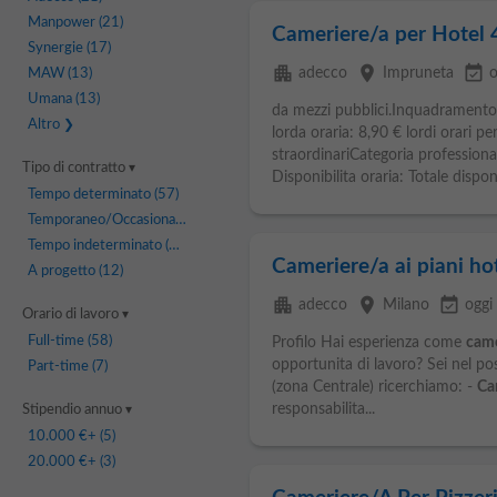
Manpower
(21)
Cameriere/a per Hotel 
Synergie
(17)
apartment
place
event_available
adecco
Impruneta
o
MAW
(13)
Umana
(13)
da mezzi pubblici.Inquadramento
Altro
lorda oraria: 8,90 € lordi orari p
straordinariCategoria profession
Tipo di contratto
Disponibilita oraria: Totale disponib
Tempo determinato
(57)
Temporaneo/Occasionale
(17)
Tempo indeterminato
(14)
Cameriere/a ai piani ho
A progetto
(12)
apartment
place
event_available
adecco
Milano
oggi
Orario di lavoro
Full-time
(58)
Profilo Hai esperienza come
came
opportunita di lavoro? Sei nel po
Part-time
(7)
(zona Centrale) ricerchiamo: -
Ca
responsabilita...
Stipendio annuo
10.000 €
+ (5)
20.000 €
+ (3)