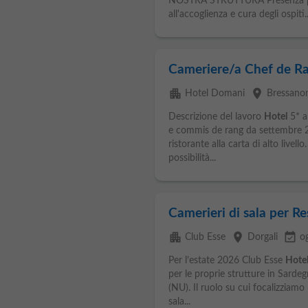
NOSTRA STRUTTURA Presenza pro
all'accoglienza e cura degli ospiti..
Cameriere/a Chef de Ra
apartment
place
Hotel Domani
Bressano
Descrizione del lavoro
Hotel
5* a
e commis de rang da settembre 202
ristorante alla carta di alto live
possibilità...
Camerieri di sala per R
apartment
place
event_available
Club Esse
Dorgali
o
Per l’estate 2026 Club Esse
Hotel
per le proprie strutture in Sardeg
(NU). Il ruolo su cui focalizziamo 
sala...