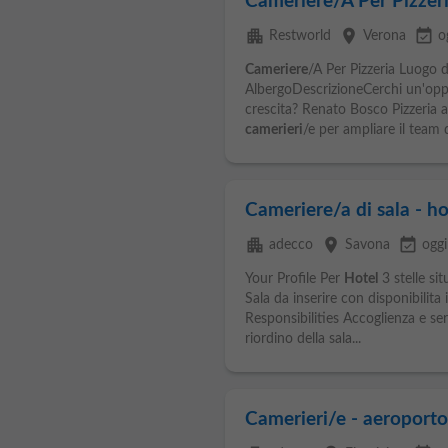
Cameriere/A Per Pizzer
apartment
place
event_available
Restworld
Verona
o
Cameriere
/A Per Pizzeria Luogo 
AlbergoDescrizioneCerchi un'oppo
crescita? Renato Bosco Pizzeria
camerieri
/e per ampliare il team d
Cameriere/a di sala - ho
apartment
place
event_available
adecco
Savona
oggi
Your Profile Per
Hotel
3 stelle si
Sala da inserire con disponibilita
Responsibilities Accoglienza e ser
riordino della sala...
Camerieri/e - aeroporto