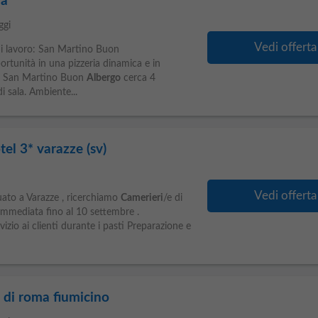
ia
ggi
Vedi offerta
di lavoro: San Martino Buon
rtunità in una pizzeria dinamica e in
 a San Martino Buon
Albergo
cerca 4
i sala. Ambiente...
tel 3* varazze (sv)
Vedi offerta
tuato a Varazze , ricerchiamo
Camerieri
/e di
 immediata fino al 10 settembre .
vizio ai clienti durante i pasti Preparazione e
 di roma fiumicino