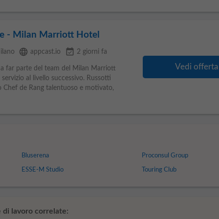
 - Milan Marriott Hotel
language
event_available
ilano
appcast.io
2 giorni fa
Vedi offerta
 far parte del team del Milan Marriott
servizio al livello successivo. Russotti
 Chef de Rang talentuoso e motivato,
Bluserena
Proconsul Group
ESSE-M Studio
Touring Club
di lavoro correlate: