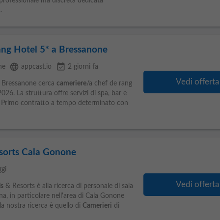
fessionale ma discreta dedicata
.
ng Hotel 5* a Bressanone
language
event_available
ne
appcast.io
2 giorni fa
Vedi offerta
 Bressanone cerca
cameriere
/a chef de rang
6. La struttura offre servizi di spa, bar e
llo. Primo contratto a tempo determinato con
esorts Cala Gonone
ggi
Vedi offerta
s
& Resorts è alla ricerca di personale di sala
na, in particolare nell'area di Cala Gonone
la nostra ricerca è quello di
Camerieri
di