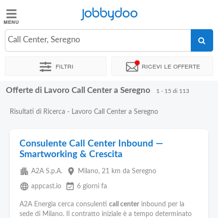
Jobbydoo
Jobbydoo
Call Center, Seregno
Offerte
di
Filtri
Ricevi le offerte
lavoro
Offerte di Lavoro Call Center a Seregno
1 - 15 di 113
Stipendi
Risultati di Ricerca - Lavoro Call Center a Seregno
Elenco
professioni
Consulente Call Center Inbound —
Smartworking & Crescita
Blog
apartment
place
A2A S.p.A.
Milano
, 21 km da Seregno
language
event_available
appcast.io
6 giorni fa
A2A Energia cerca consulenti
call center
inbound per la
sede di Milano. Il contratto iniziale è a tempo determinato