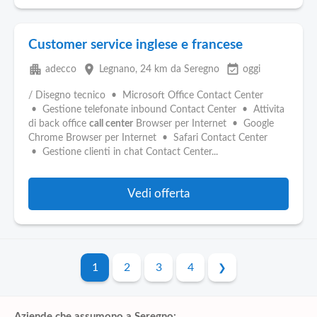
Customer service inglese e francese
apartment
place
event_available
adecco
Legnano
, 24 km da Seregno
oggi
/ Disegno tecnico • Microsoft Office Contact Center
• Gestione telefonate inbound Contact Center • Attivita
di back office
call center
Browser per Internet • Google
Chrome Browser per Internet • Safari Contact Center
• Gestione clienti in chat Contact Center...
Vedi offerta
1
2
3
4
Aziende che assumono a Seregno: