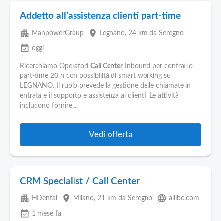
Addetto all'assistenza clienti part-time
apartment
place
ManpowerGroup
Legnano
, 24 km da Seregno
event_available
oggi
Ricerchiamo Operatori
Call Center
Inbound per contratto
part-time 20 h con possibilità di smart working su
LEGNANO. Il ruolo prevede la gestione delle chiamate in
entrata e il supporto e assistenza ai clienti. Le attività
includono fornire...
Vedi offerta
CRM Specialist / Call Center
apartment
place
language
HDental
Milano
, 21 km da Seregno
allibo.com
event_available
1 mese fa