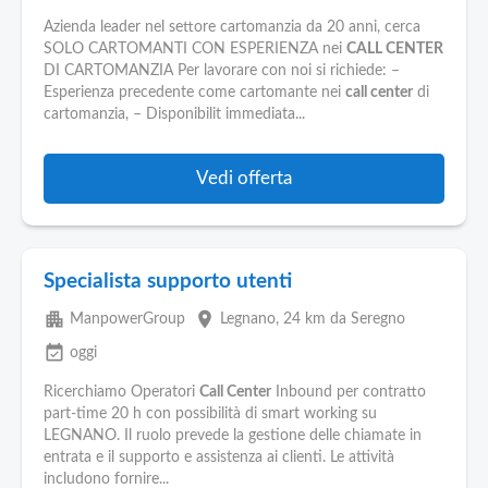
Azienda leader nel settore cartomanzia da 20 anni, cerca
SOLO CARTOMANTI CON ESPERIENZA nei
CALL CENTER
DI CARTOMANZIA Per lavorare con noi si richiede: –
Esperienza precedente come cartomante nei
call center
di
cartomanzia, – Disponibilit immediata...
Vedi offerta
Specialista supporto utenti
apartment
place
ManpowerGroup
Legnano
, 24 km da Seregno
event_available
oggi
Ricerchiamo Operatori
Call Center
Inbound per contratto
part-time 20 h con possibilità di smart working su
LEGNANO. Il ruolo prevede la gestione delle chiamate in
entrata e il supporto e assistenza ai clienti. Le attività
includono fornire...