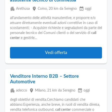
assistente tecnico di commessa
apartment
place
event_available
Arethusa
Como
, 20 km da Seregno
oggi
all'andamento delle attività manutentive, e proporre e/o
attuare direttamente eventuali azioni correttive in caso di
scostamenti; - Acquisire richieste e segnalazioni da parte del
personale tecnico dei Comuni clienti o del servizio di
call
center
e gestirle...
Vedi offerta
Venditore Interno B2B – Settore
Automotive
apartment
place
event_available
adecco
Milano
, 21 km da Seregno
oggi
degli obiettivi di vendita.Cerchiamo candidati che
abbiano:Esperienza, anche breve, in ruoli di vendita diretta,
vendita telefonica outbound,
call center
commerciale o