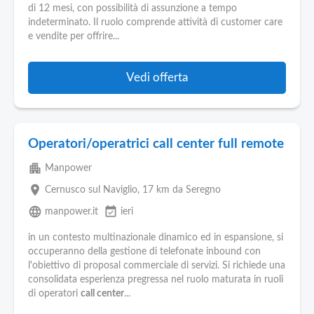
Pubblica
di 12 mesi, con possibilità di assunzione a tempo
Offerte
indeterminato. Il ruolo comprende attività di customer care
e vendite per offrire...
Area
Aziende
Vedi offerta
Operatori/operatrici call center full remote
apartment
Manpower
place
Cernusco sul Naviglio
, 17 km da Seregno
language
event_available
manpower.it
ieri
in un contesto multinazionale dinamico ed in espansione, si
occuperanno della gestione di telefonate inbound con
l'obiettivo di proposal commerciale di servizi. Si richiede una
consolidata esperienza pregressa nel ruolo maturata in ruoli
di operatori
call center
...