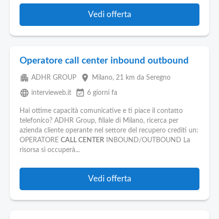
Vedi offerta
Operatore call center inbound outbound
apartment
place
ADHR GROUP
Milano
, 21 km da Seregno
language
event_available
intervieweb.it
6 giorni fa
Hai ottime capacità comunicative e ti piace il contatto
telefonico? ADHR Group, filiale di Milano, ricerca per
azienda cliente operante nel settore del recupero crediti un:
OPERATORE
CALL CENTER
INBOUND/OUTBOUND La
risorsa si occuperà...
Vedi offerta