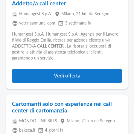
Addetto/a call center
apartment
place
Humangest S.p.A.
Milano
, 21 km da Seregno
language
event_available
vetrinaannunci.com
3 settimane fa
Humangest S.p.A. Humangest S.p.A., Agenzia per il Lavoro,
filiale di Reggio Emilia, ricerca per azienda cliente un/a
ADDETTO/A
CALL CENTER
. La risorsa si occuperà di
gestire le attività di assistenza telefonica ai clienti,
garantendo un servizio...
Vedi offerta
Cartomanti solo con esperienza nei call
center di cartomanzia
apartment
place
MONDO LINE SRLS
Milano
, 21 km da Seregno
language
event_available
bakeca.it
4 giorni fa