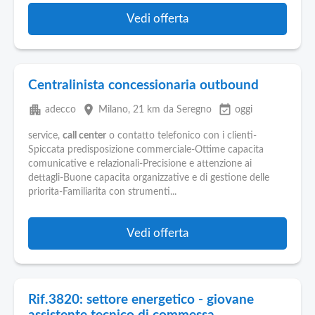
Vedi offerta
Centralinista concessionaria outbound
apartment
place
event_available
adecco
Milano
, 21 km da Seregno
oggi
service,
call center
o contatto telefonico con i clienti-
Spiccata predisposizione commerciale-Ottime capacita
comunicative e relazionali-Precisione e attenzione ai
dettagli-Buone capacita organizzative e di gestione delle
priorita-Familiarita con strumenti...
Vedi offerta
Rif.3820: settore energetico - giovane