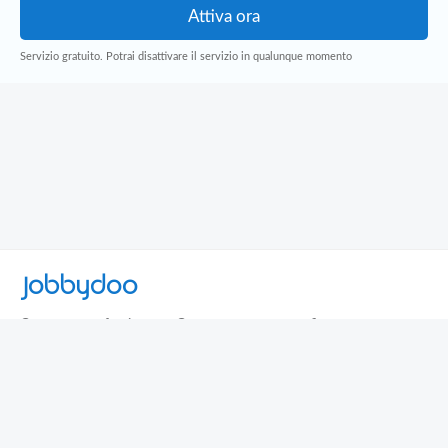
Servizio gratuito. Potrai disattivare il servizio in qualunque momento
Jobbydoo
Cerca per professione
Cerca per area geografica
Cerca per azienda
Termini e Condizioni
Privacy
Contatti
© 2013-2026 Jobbydoo - P.IVA IT02531310346