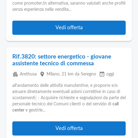
come promoter;In alternativa, saranno valutati anche profili
senza esperienza nella vendita...
Vedi offerta
Rif.3820: settore energetico - giovane
assistente tecnico di commessa
apartment
place
event_available
Arethusa
Milano
, 21 km da Seregno
oggi
all'andamento delle attività manutentive, e proporre e/o
attuare direttamente eventuali azioni correttive in caso di
scostamenti; - Acquisire richieste e segnalazioni da parte del
personale tecnico dei Comuni clienti o del servizio di
call
center
e gestirle...
Vedi offerta