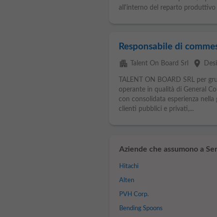
all'interno del reparto produttivo e
Responsabile di commess
apartment
place
Talent On Board Srl
Des
TALENT ON BOARD SRL per grupp
operante in qualità di General Con
con consolidata esperienza nella 
clienti pubblici e privati,...
Aziende che assumono a Se
Hitachi
Alten
PVH Corp.
Bending Spoons