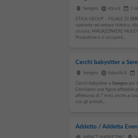
place
language
event_available
Seregno
etjca.it
1 s
ETJCA GROUP – FILIALE DI
SE
operante nel settore chimico, sita
un/una: MAGAZZINIERE MULETTIST
Produzione e si occuperà...
Cerchi babysitter a Ser
place
language
event_available
Seregno
babysits.it
Cerchi babysitter a
Seregno
per 1
Cerchiamo una figura affidabile p
affettuosa di 7 mesi, anche a cas
con gli animali...
Addetto / Addetta Eventi
apartment
place
IMPACT MARKETING
S