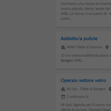
Cerchiamo una risorsa da inserire
nostra azienda cliente, leader del
(MB). La risorsa si occuperà di: 
ordini...
Addetto/a pulizie
apartment
place
MAW Filiale di Saronno
10 ore settimanali)Retribuzione: 
Seregno
(MB)...
Operaio settore vetro
apartment
pla
Ali Spa - Filiale di Seregno
event_available
1 settimana fa
Ali SpA, Agenzia per il Lavoro co
cliente di un/una: Operaio/Operai