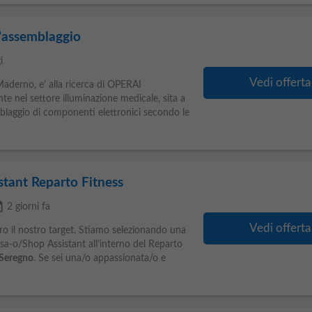
l'assemblaggio
i
Vedi offerta
Maderno, e' alla ricerca di OPERAI
 nel settore illuminazione medicale, sita a
mblaggio di componenti elettronici secondo le
tant Reparto Fitness
lable
2 giorni fa
Vedi offerta
ero il nostro target. Stiamo selezionando una
a-o/Shop Assistant all’interno del Reparto
Seregno
. Se sei una/o appassionata/o e