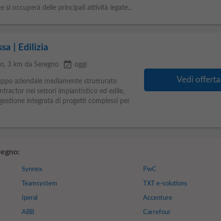
 si occuperà delle principali attività legate...
a | Edilizia
event_available
io
, 3 km da Seregno
oggi
Vedi offerta
o aziendale mediamente strutturato
tractor nei settori impiantistico ed edile,
gestione integrata di progetti complessi per
regno:
Synnex
PwC
Teamsystem
TXT e-solutions
Iperal
Accenture
ABB
Carrefour