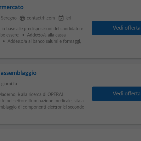
ermercato
language
event_available
Seregno
contactrh.com
ieri
Vedi offerta
o in base alle predisposizioni del candidato e
bbe essere: • Addetto/a alla cassa
 • Addetto/a al banco salumi e formaggi,
l'assemblaggio
 giorni fa
Vedi offerta
 Maderno, è alla ricerca di OPERAI
 nel settore illuminazione medicale, sita a
mblaggio di componenti elettronici secondo
a