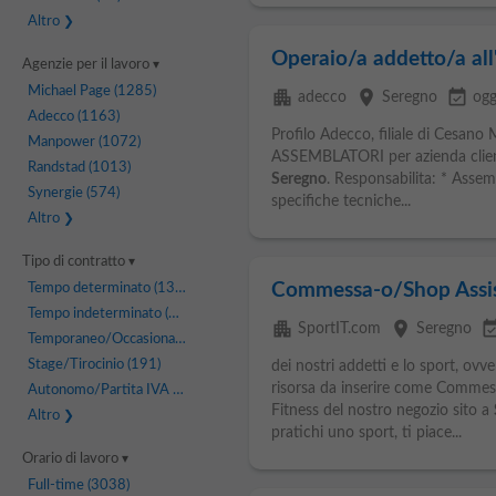
Altro
Operaio/a addetto/a al
Agenzie per il lavoro
Michael Page
(1285)
apartment
place
event_available
adecco
Seregno
ogg
Adecco
(1163)
Profilo Adecco, filiale di Cesano 
Manpower
(1072)
ASSEMBLATORI per azienda cliente
Randstad
(1013)
Seregno
. Responsabilita: * Asse
Synergie
(574)
specifiche tecniche...
Altro
Tipo di contratto
Commessa-o/Shop Assis
Tempo determinato
(1352)
Tempo indeterminato
(779)
apartment
place
event_avai
SportIT.com
Seregno
Temporaneo/Occasionale
(465)
Stage/Tirocinio
(191)
dei nostri addetti e lo sport, ovv
risorsa da inserire come Commess
Autonomo/Partita IVA
(100)
Fitness del nostro negozio sito a
Altro
pratichi uno sport, ti piace...
Orario di lavoro
Full-time
(3038)