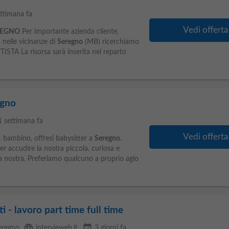
ettimana fa
Vedi offerta
REGNO
Per importante azienda cliente,
 nelle vicinanze di
Seregno
(MB) ricerchiamo
A La risorsa sarà inserita nel reparto
egno
1 settimana fa
Vedi offerta
 bambino, offresi babysitter a
Seregno
.
er accudire la nostra piccola, curiosa e
a nostra. Preferiamo qualcuno a proprio agio
 - lavoro part time full time
language
event_available
eregno
intervieweb.it
3 giorni fa