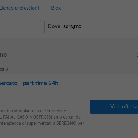
Elenco professioni
Blog
Dove
gno
regno
rcato - part time 24h -
i
Vedi offerta
vorativo stimolante in cui crescere e
ra... FAI AL CASO NOSTRO!Stiamo cercando
nte azienda di supermercati a
SEREGNO
per