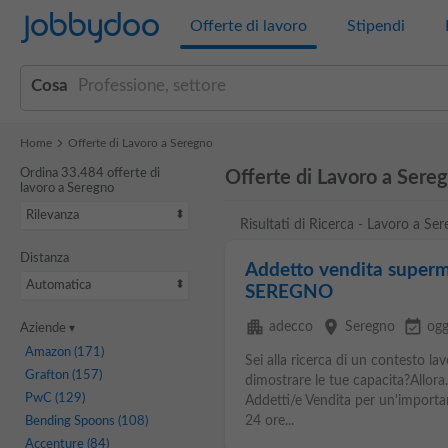
Jobbydoo
Offerte di lavoro
Stipendi
Cosa
Home
Offerte di Lavoro a Seregno
Ordina 33.484 offerte di
Offerte di Lavoro a Sere
lavoro a Seregno
Rilevanza
Risultati di Ricerca - Lavoro a Se
Distanza
Addetto vendita superme
Automatica
SEREGNO
apartment
place
event_available
adecco
Seregno
ogg
Aziende
Amazon
(171)
Sei alla ricerca di un contesto la
Grafton
(157)
dimostrare le tue capacita?Allo
PwC
(129)
Addetti/e Vendita per un'importa
24 ore...
Bending Spoons
(108)
Accenture
(84)