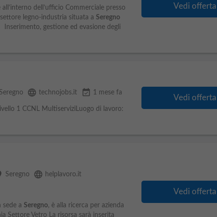
Vedi offerta
 all’interno dell’ufficio Commerciale presso
 settore legno-industria situata a
Seregno
• Inserimento, gestione ed evasione degli
language
event_available
Seregno
technojobs.it
1 mese fa
Vedi offerta
livello 1 CCNL MultiserviziLuogo di lavoro:
ce
language
Seregno
helplavoro.it
Vedi offerta
n sede a
Seregno
, è alla ricerca per azienda
a Settore Vetro La risorsa sarà inserita