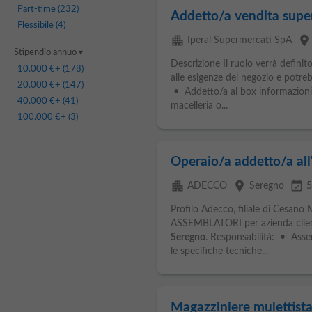
Part-time
(232)
Addetto/a vendita sup
Flessibile
(4)
apartment
place
Iperal Supermercati SpA
Stipendio annuo
Descrizione Il ruolo verrà definit
10.000 €
+ (178)
alle esigenze del negozio e potre
20.000 €
+ (147)
• Addetto/a al box informazioni
40.000 €
+ (41)
macelleria o...
100.000 €
+ (3)
Operaio/a addetto/a al
apartment
place
event_available
ADECCO
Seregno
5
Profilo Adecco, filiale di Cesano
ASSEMBLATORI per azienda cliente
Seregno
. Responsabilità: • Asse
le specifiche tecniche...
Magazziniere mulettist