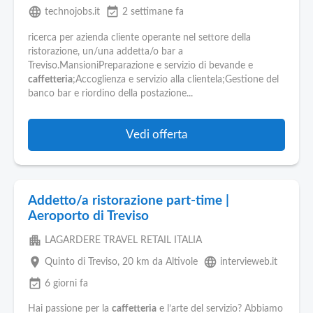
language
event_available
technojobs.it
2 settimane fa
ricerca per azienda cliente operante nel settore della
ristorazione, un/una addetta/o bar a
Treviso.MansioniPreparazione e servizio di bevande e
caffetteria
;Accoglienza e servizio alla clientela;Gestione del
banco bar e riordino della postazione...
Vedi offerta
Addetto/a ristorazione part-time |
Aeroporto di Treviso
apartment
LAGARDERE TRAVEL RETAIL ITALIA
place
language
Quinto di Treviso
, 20 km da Altivole
intervieweb.it
event_available
6 giorni fa
Hai passione per la
caffetteria
e l’arte del servizio? Abbiamo