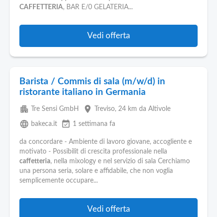
CAFFETTERIA
, BAR E/0 GELATERIA...
Vedi offerta
Barista / Commis di sala (m/w/d) in
ristorante italiano in Germania
apartment
place
Tre Sensi GmbH
Treviso
, 24 km da Altivole
language
event_available
bakeca.it
1 settimana fa
da concordare - Ambiente di lavoro giovane, accogliente e
motivato - Possibilit di crescita professionale nella
caffetteria
, nella mixology e nel servizio di sala Cerchiamo
una persona seria, solare e affidabile, che non voglia
semplicemente occupare...
Vedi offerta