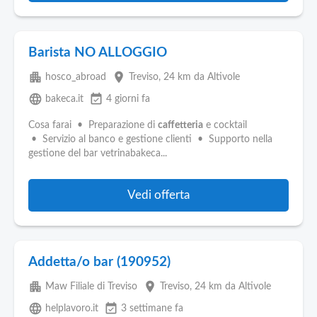
Barista NO ALLOGGIO
apartment
place
hosco_abroad
Treviso
, 24 km da Altivole
language
event_available
bakeca.it
4 giorni fa
Cosa farai • Preparazione di
caffetteria
e cocktail
• Servizio al banco e gestione clienti • Supporto nella
gestione del bar vetrinabakeca...
Vedi offerta
Addetta/o bar (190952)
apartment
place
Maw Filiale di Treviso
Treviso
, 24 km da Altivole
language
event_available
helplavoro.it
3 settimane fa