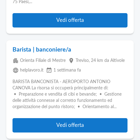
75 Paesi,...
Vedi offerta
Barista | banconiere/a
apartment
place
Orienta Filiale di Mestre
Treviso
, 24 km da Altivole
language
event_available
helplavoro.it
1 settimana fa
BARISTA BANCONISTA - AEROPORTO ANTONIO
CANOVA La risorsa si occuperà principalmente di:
• Preparazione e vendita di cibi e bevande; • Gestione
delle attività connesse al corretto funzionamento ed
organizzazione del punto ristoro; • Orientamento al...
Vedi offerta