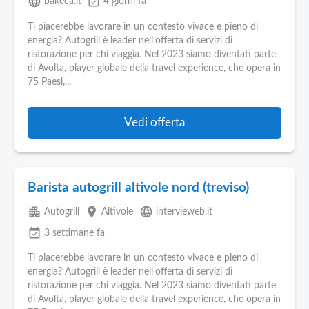
language
event_available
bakeca.it
4 giorni fa
Ti piacerebbe lavorare in un contesto vivace e pieno di
energia? Autogrill è leader nell’offerta di servizi di
ristorazione per chi viaggia. Nel 2023 siamo diventati parte
di Avolta, player globale della travel experience, che opera in
75 Paesi,...
Vedi offerta
Barista autogrill altivole nord (treviso)
apartment
place
language
Autogrill
Altivole
intervieweb.it
event_available
3 settimane fa
Ti piacerebbe lavorare in un contesto vivace e pieno di
energia? Autogrill è leader nell’offerta di servizi di
ristorazione per chi viaggia. Nel 2023 siamo diventati parte
di Avolta, player globale della travel experience, che opera in