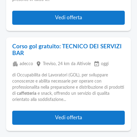
Pubblica
Offerte
Vedi offerta
Area
Aziende
Corso gol gratuito: TECNICO DEI SERVIZI
BAR
apartment
place
event_available
adecco
Treviso
, 24 km da Altivole
oggi
di Occupabilita dei Lavoratori (GOL), per sviluppare
conoscenze e abilita necessarie per operare con
professionalita nella preparazione e distribuzione di prodotti
di
caffetteria
e snack, offrendo un servizio di qualita
orientato alla soddisfazione...
Vedi offerta