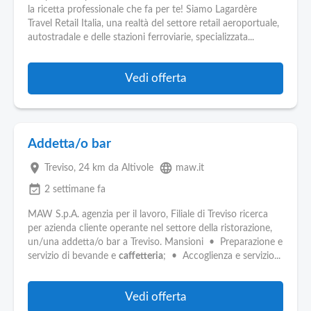
la ricetta professionale che fa per te! Siamo Lagardère
Travel Retail Italia, una realtà del settore retail aeroportuale,
autostradale e delle stazioni ferroviarie, specializzata...
Vedi offerta
Addetta/o bar
place
language
Treviso
, 24 km da Altivole
maw.it
event_available
2 settimane fa
MAW S.p.A. agenzia per il lavoro, Filiale di Treviso ricerca
per azienda cliente operante nel settore della ristorazione,
un/una addetta/o bar a Treviso. Mansioni • Preparazione e
servizio di bevande e
caffetteria
; • Accoglienza e servizio...
Vedi offerta