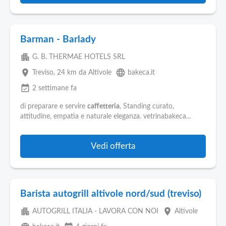
Barman - Barlady
apartment
G. B. THERMAE HOTELS SRL
place
language
Treviso
, 24 km da Altivole
bakeca.it
event_available
2 settimane fa
di preparare e servire
caffetteria
, Standing curato,
attitudine, empatia e naturale eleganza. vetrinabakeca...
Vedi offerta
Barista autogrill altivole nord/sud (treviso)
apartment
place
AUTOGRILL ITALIA - LAVORA CON NOI
Altivole