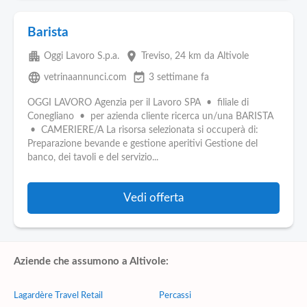
Barista
apartment
place
Oggi Lavoro S.p.a.
Treviso
, 24 km da Altivole
language
event_available
vetrinaannunci.com
3 settimane fa
OGGI LAVORO Agenzia per il Lavoro SPA • filiale di
Conegliano • per azienda cliente ricerca un/una BARISTA
• CAMERIERE/A La risorsa selezionata si occuperà di:
Preparazione bevande e gestione aperitivi Gestione del
banco, dei tavoli e del servizio...
Vedi offerta
Aziende che assumono a Altivole:
Lagardère Travel Retail
Percassi