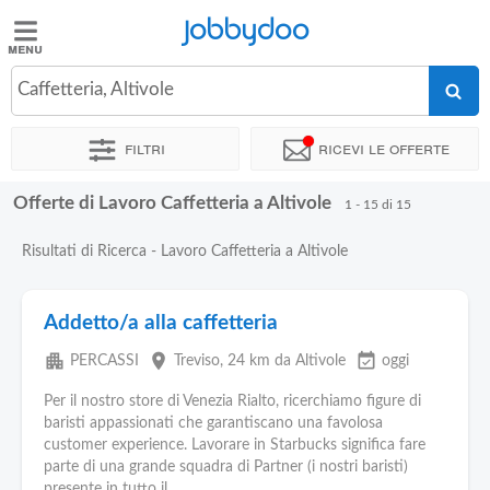
Jobbydoo
Jobbydoo
Caffetteria, Altivole
Offerte
di
Filtri
Ricevi le offerte
lavoro
Offerte di Lavoro Caffetteria a Altivole
1 - 15 di 15
Stipendi
Risultati di Ricerca - Lavoro Caffetteria a Altivole
Elenco
professioni
Addetto/a alla caffetteria
apartment
place
event_available
PERCASSI
Treviso
, 24 km da Altivole
oggi
Blog
Per il nostro store di Venezia Rialto, ricerchiamo figure di
baristi appassionati che garantiscano una favolosa
customer experience. Lavorare in Starbucks significa fare
parte di una grande squadra di Partner (i nostri baristi)
presente in tutto il...