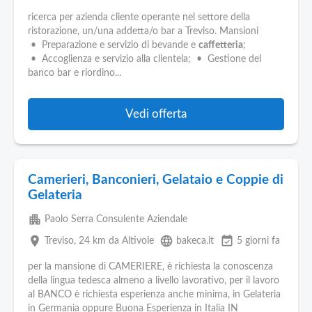
ricerca per azienda cliente operante nel settore della
ristorazione, un/una addetta/o bar a Treviso. Mansioni
• Preparazione e servizio di bevande e
caffetteria
;
• Accoglienza e servizio alla clientela; • Gestione del
banco bar e riordino...
Vedi offerta
Camerieri, Banconieri, Gelataio e Coppie di
Gelateria
apartment
Paolo Serra Consulente Aziendale
place
language
event_available
Treviso
, 24 km da Altivole
bakeca.it
5 giorni fa
per la mansione di CAMERIERE, è richiesta la conoscenza
della lingua tedesca almeno a livello lavorativo, per il lavoro
al BANCO è richiesta esperienza anche minima, in Gelateria
in Germania oppure Buona Esperienza in Italia IN