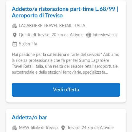
Addetto/a ristorazione part-time L.68/99 |
Aeroporto di Treviso
apartment
LAGARDERE TRAVEL RETAIL ITALIA
place
language
Quinto di Treviso
, 20 km da Altivole
intervieweb.it
event_available
5 giorni fa
Hai passione per la
caffetteria
e l’arte del servizio? Abbiamo
la ricetta professionale che fa per te! Siamo Lagardère
Travel Retail Italia, una realtà del settore retail aeroportuale,
autostradale e delle stazioni ferroviarie, specializzata...
Vedi offerta
Addetta/o bar
apartment
place
MAW filiale di Treviso
Treviso
, 24 km da Altivole