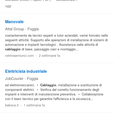
oggi
Pubblica
Offerte
Manovale
Attal Group
-
Foggia
Area
costantemente da tecnici esperti e tutor aziendali, verrai formato nelle
Aziende
seguenti attività: Supporto alle operazioni di installazione di sistemi di
automazione e impianti tecnologici . Assistenza nelle attività di
cablaggio
di base, passaggio cavi e montaggio...
vetrinaannunci.com
-
2 settimane fa
Elettricista industriale
JobCourier
-
Foggia
ed elettromeccanici. •
Cablaggio
, installazione e sostituzione di
componenti elettrici. • Verifica del corretto funzionamento degli
impianti e interventi di manutenzione preventiva. • Collaborazione
con il team tecnico per garantire l'efficienza e la sicurezza...
bakeca.it
-
1 settimana fa