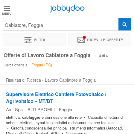
Jobbydoo
Jobbydoo
Cablatore, Foggia
Offerte
di
Filtri
Ricevi le offerte
lavoro
Offerte di Lavoro Cablatore a Foggia
1 - 4 di 4
Stipendi
Cerca offerte a
Risultati di Ricerca - Lavoro Cablatore a Foggia
Elenco
professioni
Supervisore Elettrico Cantiere Fotovoltaico /
Agrivoltaico – MT/BT
AxL Spa – ALTI PROFILI
-
Foggia
Blog
elettrica,
cablaggio
e connessione alla rete • Capacità di lettura di
schemi elettrici, layout impiantistici e documentazione tecnica
• Gradita conoscenza dei principali strumenti informatici (Autocad,
Microsoft Office, Project, PDF) • Conoscenza...