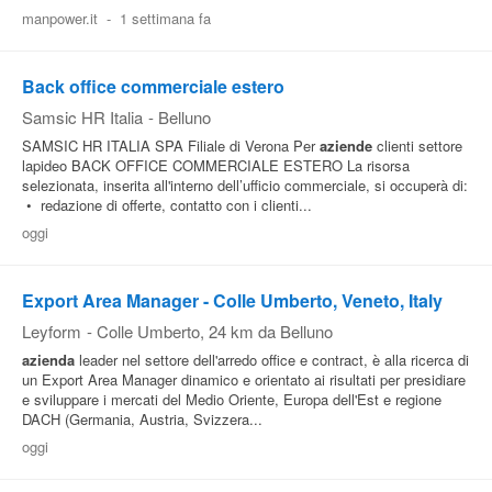
manpower.it
-
1 settimana fa
Pubblica
Offerte
Back office commerciale estero
Samsic HR Italia
-
Belluno
Area
SAMSIC HR ITALIA SPA Filiale di Verona Per
aziende
clienti settore
Aziende
lapideo BACK OFFICE COMMERCIALE ESTERO La risorsa
selezionata, inserita all'interno dell’ufficio commerciale, si occuperà di:
• redazione di offerte, contatto con i clienti...
oggi
Export Area Manager - Colle Umberto, Veneto, Italy
Leyform
-
Colle Umberto
, 24 km da Belluno
azienda
leader nel settore dell'arredo office e contract, è alla ricerca di
un Export Area Manager dinamico e orientato ai risultati per presidiare
e sviluppare i mercati del Medio Oriente, Europa dell'Est e regione
DACH (Germania, Austria, Svizzera...
oggi