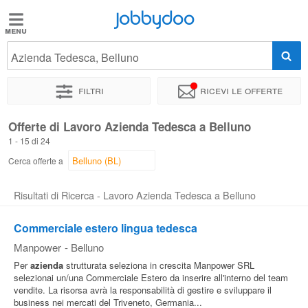
Jobbydoo
Jobbydoo
Azienda Tedesca, Belluno
Offerte
di
Filtri
Ricevi le offerte
lavoro
Offerte di Lavoro Azienda Tedesca a Belluno
1 - 15 di 24
Stipendi
Cerca offerte a
Elenco
Risultati di Ricerca - Lavoro Azienda Tedesca a Belluno
professioni
Commerciale estero lingua tedesca
Manpower
-
Belluno
Blog
Per
azienda
strutturata seleziona in crescita Manpower SRL
selezionai un/una Commerciale Estero da inserire all'interno del team
vendite. La risorsa avrà la responsabilità di gestire e sviluppare il
business nei mercati del Triveneto, Germania...