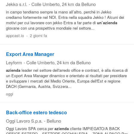
Jekko s.r.l.
-
Colle Umberto
, 24 km da Belluno
in campo tendiamo sempre la mano all’altro, perché in Jekko
crediamo fortemente nel NOI. Entra nella squadra Jekko ! Alcuni dei
motivi per cui lavorare con jekko Entra a far parte di
un’azienda
giovane con una prospettiva mondiale nel settore...
appcast.io
-
2 giorni fa
Export Area Manager
Leyform
-
Colle Umberto
, 24 km da Belluno
azienda
leader nel settore dell'arredo office e contract, è alla ricerca di
un Export Area Manager dinamico e orientato ai risultati per presidiare
e sviluppare i mercati del Medio Oriente, Europa dell'Est e regione
DACH (Germania, Austria, Svizzera...
oggi
Back-office estero tedesco
Oggi Lavoro S.p.a.
-
Belluno
Oggi Lavoro SPA cerca per
azienda
cliente IMPIEGATO/A BACK
OFFICE ESTERO – SETTORE OCCHIALERIA – ZONA ALPAGO Per