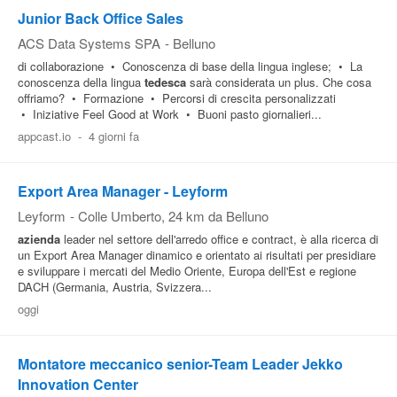
Junior Back Office Sales
ACS Data Systems SPA
-
Belluno
di collaborazione • Conoscenza di base della lingua inglese; • La
conoscenza della lingua
tedesca
sarà considerata un plus. Che cosa
offriamo? • Formazione • Percorsi di crescita personalizzati
• Iniziative Feel Good at Work • Buoni pasto giornalieri...
appcast.io
-
4 giorni fa
Export Area Manager - Leyform
Leyform
-
Colle Umberto
, 24 km da Belluno
azienda
leader nel settore dell'arredo office e contract, è alla ricerca di
un Export Area Manager dinamico e orientato ai risultati per presidiare
e sviluppare i mercati del Medio Oriente, Europa dell'Est e regione
DACH (Germania, Austria, Svizzera...
oggi
Montatore meccanico senior-Team Leader Jekko
Innovation Center