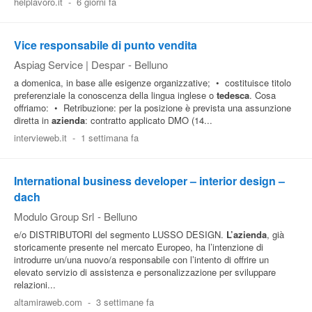
helplavoro.it
-
6 giorni fa
Vice responsabile di punto vendita
Aspiag Service | Despar
-
Belluno
a domenica, in base alle esigenze organizzative; • costituisce titolo
preferenziale la conoscenza della lingua inglese o
tedesca
. Cosa
offriamo: • Retribuzione: per la posizione è prevista una assunzione
diretta in
azienda
: contratto applicato DMO (14...
intervieweb.it
-
1 settimana fa
International business developer – interior design –
dach
Modulo Group Srl
-
Belluno
e/o DISTRIBUTORI del segmento LUSSO DESIGN.
L’azienda
, già
storicamente presente nel mercato Europeo, ha l’intenzione di
introdurre un/una nuovo/a responsabile con l’intento di offrire un
elevato servizio di assistenza e personalizzazione per sviluppare
relazioni...
altamiraweb.com
-
3 settimane fa