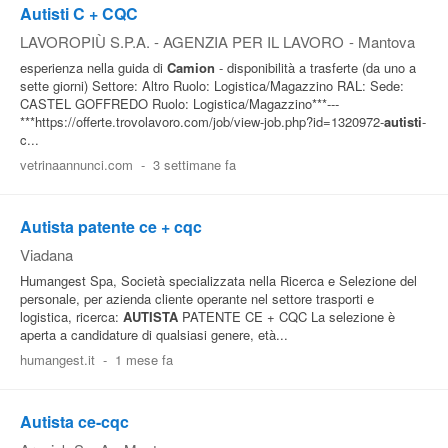
Autisti C + CQC
LAVOROPIÙ S.P.A. - AGENZIA PER IL LAVORO
-
Mantova
esperienza nella guida di
Camion
- disponibilità a trasferte (da uno a
sette giorni) Settore: Altro Ruolo: Logistica/Magazzino RAL: Sede:
CASTEL GOFFREDO Ruolo: Logistica/Magazzino***---
***https://offerte.trovolavoro.com/job/view-job.php?id=1320972-
autisti
-
c...
vetrinaannunci.com
-
3 settimane fa
Autista patente ce + cqc
Viadana
Humangest Spa, Società specializzata nella Ricerca e Selezione del
personale, per azienda cliente operante nel settore trasporti e
logistica, ricerca:
AUTISTA
PATENTE CE + CQC La selezione è
aperta a candidature di qualsiasi genere, età...
humangest.it
-
1 mese fa
Autista ce-cqc