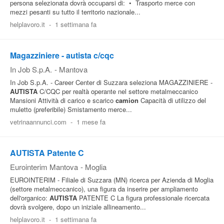
persona selezionata dovrà occuparsi di: • Trasporto merce con
mezzi pesanti su tutto il territorio nazionale...
helplavoro.it
-
1 settimana fa
Magazziniere - autista c/cqc
In Job S.p.A.
-
Mantova
In Job S.p.A. - Career Center di Suzzara seleziona MAGAZZINIERE -
AUTISTA
C/CQC per realtà operante nel settore metalmeccanico
Mansioni Attività di carico e scarico
camion
Capacità di utilizzo del
muletto (preferibile) Smistamento merce...
vetrinaannunci.com
-
1 mese fa
AUTISTA Patente C
Eurointerim Mantova
-
Moglia
EUROINTERIM - Filiale di Suzzara (MN) ricerca per Azienda di Moglia
(settore metalmeccanico), una figura da inserire per ampliamento
dell'organico:
AUTISTA
PATENTE C La figura professionale ricercata
dovrà svolgere, dopo un iniziale allineamento...
helplavoro.it
-
1 settimana fa