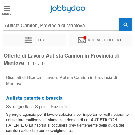
Jobbydoo
Jobbydoo
Autista Camion, Provincia di Mantova
Offerte
di
Filtri
Ricevi le offerte
lavoro
Offerte di Lavoro Autista Camion in Provincia di
Mantova
Stipendi
1 - 14 di 14
Risultati di Ricerca - Lavoro Autista Camion in Provincia di
Elenco
Mantova
professioni
Autista patente c brescia
Synergie Italia S.p.a.
-
Suzzara
Blog
Synergie agenzia per il lavoro seleziona per importante realtà operante
nel settore multiservizi, siamo alla ricerca di un:
AUTISTA
CON
PATENTE C La risorsa si occuperà prevalentemente della guida del
camion
aziendale per lo svolgimento...