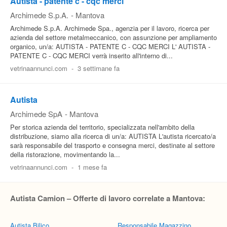
Autista - patente c - cqc merci
Archimede S.p.A.
-
Mantova
Archimede S.p.A. Archimede Spa., agenzia per il lavoro, ricerca per
azienda del settore metalmeccanico, con assunzione per ampliamento
organico, un/a: AUTISTA - PATENTE C - CQC MERCI L' AUTISTA -
PATENTE C - CQC MERCI verrà inserito all'interno di...
vetrinaannunci.com
-
3 settimane fa
Autista
Archimede SpA
-
Mantova
Per storica azienda del territorio, specializzata nell'ambito della
distribuzione, siamo alla ricerca di un/a: AUTISTA L'autista ricercato/a
sarà responsabile del trasporto e consegna merci, destinate al settore
della ristorazione, movimentando la...
vetrinaannunci.com
-
1 mese fa
Autista Camion – Offerte di lavoro correlate a Mantova:
Autista Bilico
Responsabile Magazzino