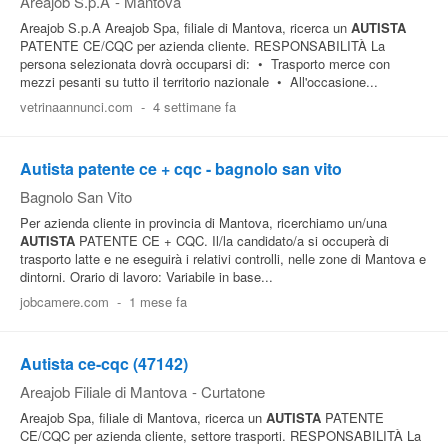
Areajob S.p.A
-
Mantova
Areajob S.p.A Areajob Spa, filiale di Mantova, ricerca un
AUTISTA
PATENTE CE/CQC per azienda cliente. RESPONSABILITÀ La
persona selezionata dovrà occuparsi di: • Trasporto merce con
mezzi pesanti su tutto il territorio nazionale • All'occasione...
vetrinaannunci.com
-
4 settimane fa
Autista patente ce + cqc - bagnolo san vito
Bagnolo San Vito
Per azienda cliente in provincia di Mantova, ricerchiamo un/una
AUTISTA
PATENTE CE + CQC. Il/la candidato/a si occuperà di
trasporto latte e ne eseguirà i relativi controlli, nelle zone di Mantova e
dintorni. Orario di lavoro: Variabile in base...
jobcamere.com
-
1 mese fa
Autista ce-cqc (47142)
Areajob Filiale di Mantova
-
Curtatone
Areajob Spa, filiale di Mantova, ricerca un
AUTISTA
PATENTE
CE/CQC per azienda cliente, settore trasporti. RESPONSABILITÀ La