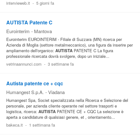
intervieweb.it
-
5 giorni fa
Pubblica
Offerte
AUTISTA Patente C
Eurointerim
-
Mantova
Area
Eurointerim EUROINTERIM - Filiale di Suzzara (MN) ricerca per
Azienda di Moglia (settore metalmeccanico), una figura da inserire per
Aziende
ampliamento dell'organico:
AUTISTA
PATENTE C La figura
professionale ricercata dovrà svolgere, dopo un iniziale...
vetrinaannunci.com
-
3 settimane fa
Autista patente ce + cqc
Humangest S.p.A.
-
Viadana
Humangest Spa, Societ specializzata nella Ricerca e Selezione del
personale, per azienda cliente operante nel settore trasporti e
logistica, ricerca:
AUTISTA
PATENTE CE + CQC La selezione è
aperta a candidature di qualsiasi genere, et , orientamento...
bakeca.it
-
1 settimana fa