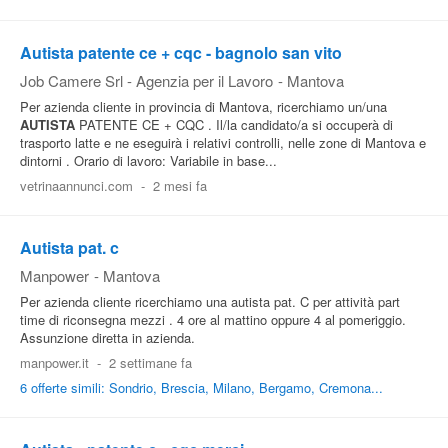
Autista patente ce + cqc - bagnolo san vito
Job Camere Srl - Agenzia per il Lavoro
-
Mantova
Per azienda cliente in provincia di Mantova, ricerchiamo un/una
AUTISTA
PATENTE CE + CQC . Il/la candidato/a si occuperà di
trasporto latte e ne eseguirà i relativi controlli, nelle zone di Mantova e
dintorni . Orario di lavoro: Variabile in base...
vetrinaannunci.com
-
2 mesi fa
Autista pat. c
Manpower
-
Mantova
Per azienda cliente ricerchiamo una autista pat. C per attività part
time di riconsegna mezzi . 4 ore al mattino oppure 4 al pomeriggio.
Assunzione diretta in azienda.
manpower.it
-
2 settimane fa
6 offerte simili: Sondrio, Brescia, Milano, Bergamo, Cremona...