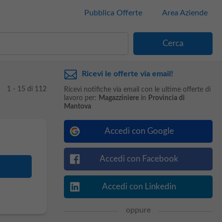
Pubblica Offerte
Area Aziende
Ricevi le offerte via email!
1 - 15 di 112
Ricevi notifiche via email con le ultime offerte di
lavoro per:
Magazziniere
in
Provincia di
Mantova
Accedi con Google
Accedi con Facebook
Accedi con Linkedin
oppure