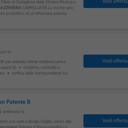
Vedi offerta
iliale di Castiglione delle Stiviere Ricerca e
AZZINIERA
CARRELLISTA La risorsa sarà
mento produttivo di un'affermata azienda
orni fa
Vedi offerta
 per azienda cliente metlmeccanica.
parsi di: • ricezione, controllo e
sso; • verifica della corrispondenza tra
on Patente B
1 settimana fa
Vedi offerta
ente con sede a Borgo Virgilio, siamo alla
azziniere
Patente B Responsabilità La