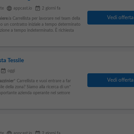
language
event_available
rte
appcast.io
2 giorni fa
Vedi offerta
iere
/a Carrellista per lavorare nel team della
amo un contratto iniziale a tempo determinato
unzione a tempo indeterminato. È richiesta
ta Tessile
event_available
oggi
Vedi offerta
zzinier
* Carrellista e vuoi entrare a far
ile della zona? Siamo alla ricerca di un*
importante azienda operante nel settore
language
event_available
rte
appcast.io
2 giorni fa