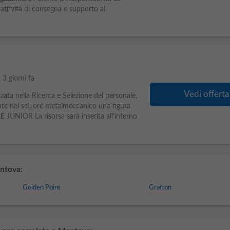
 attività di consegna e supporto al
e
3 giorni fa
Vedi offerta
ata nella Ricerca e Selezione del personale,
ante nel settore metalmeccanico una figura
E
JUNIOR La risorsa sarà inserita all'interno
ntova:
Golden Point
Grafton