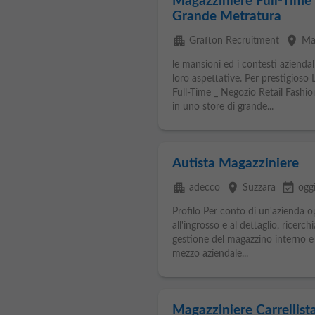
Magazziniere Full-Time 
Grande Metratura
apartment
place
Grafton Recruitment
Ma
le mansioni ed i contesti azienda
loro aspettative. Per prestigios
Full-Time _ Negozio Retail Fashio
in uno store di grande...
Autista Magazziniere
apartment
place
event_available
adecco
Suzzara
ogg
Profilo Per conto di un'azienda 
all'ingrosso e al dettaglio, ricer
gestione del magazzino interno e 
mezzo aziendale...
Magazziniere Carrellista