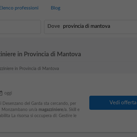
Elenco professioni
Blog
Dove
iniere in Provincia di Mantova
zziniere in Provincia di Mantova
vailable
oggi
Vedi offerta
e di Desenzano del Garda sta cercando, per
fe a Monzambano un/a
magazziniere
/a. Skill e
bilita La risorsa si occupera di: Gestire le