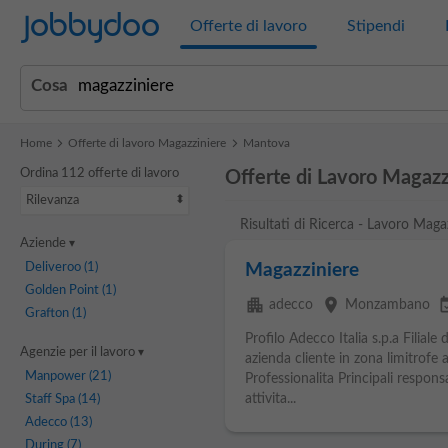
Jobbydoo
Offerte di lavoro
Stipendi
Cosa
Home
Offerte di lavoro Magazziniere
Mantova
Ordina 112 offerte di lavoro
Offerte di Lavoro Magazz
Rilevanza
Risultati di Ricerca - Lavoro Maga
Aziende
Deliveroo
(1)
Magazziniere
Golden Point
(1)
apartment
place
event_a
adecco
Monzambano
Grafton
(1)
Profilo Adecco Italia s.p.a Filial
Agenzie per il lavoro
azienda cliente in zona limitro
Manpower
(21)
Professionalita Principali responsa
attivita...
Staff Spa
(14)
Adecco
(13)
During
(7)