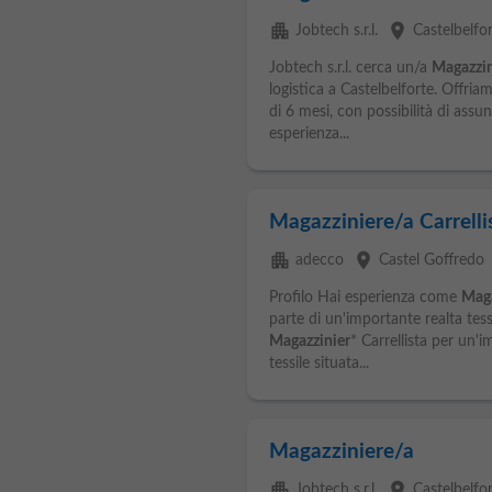
apartment
place
Jobtech s.r.l.
Castelbelfo
Jobtech s.r.l. cerca un/a
Magazzin
logistica a Castelbelforte. Offri
di 6 mesi, con possibilità di ass
esperienza...
Magazziniere/a Carrellis
apartment
place
adecco
Castel Goffredo
Profilo Hai esperienza come
Maga
parte di un'importante realta tess
Magazzinier
* Carrellista per un'
tessile situata...
Magazziniere/a
apartment
place
Jobtech s.r.l.
Castelbelfo