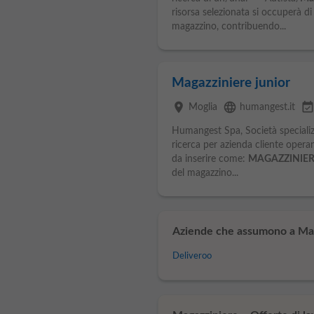
risorsa selezionata si occuperà di
magazzino, contribuendo...
Magazziniere junior
place
language
event_availabl
Moglia
humangest.it
Humangest Spa, Società specializz
ricerca per azienda cliente oper
da inserire come:
MAGAZZINIER
del magazzino...
Aziende che assumono a Ma
Deliveroo