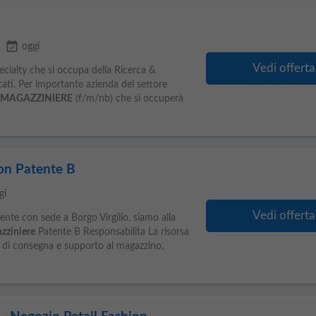
event_available
oggi
Vedi offerta
ecialty che si occupa della Ricerca &
icati. Per importante azienda del settore
MAGAZZINIERE
(f/m/nb) che si occuperà
on Patente B
gi
Vedi offerta
ente con sede a Borgo Virgilio, siamo alla
zziniere
Patente B Responsabilita La risorsa
ta di consegna e supporto al magazzino,