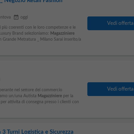
_ Negozio Retail Fashion
event_available
ntova
oggi
Vedi offerta
li più coerenti con le loro competenze e le
o Luxury Brand selezioniamo:
Magazziniere
n Grande Metratura _ Milano Sarai inserito/a
i
Vedi offerta
operante nel settore del commercio
chiamo un/una Autista
Magazziniere
per la
per attivita di consegna presso i clienti con
 3 Turni Logistica e Sicurezza