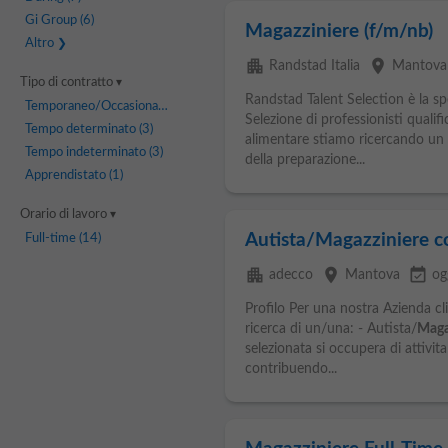
Gi Group
(6)
Magazziniere (f/m/nb)
Altro
apartment
place
Randstad Italia
Mantova
Tipo di contratto
Randstad Talent Selection è la sp
Temporaneo/Occasionale
(6)
Selezione di professionisti qualif
Tempo determinato
(3)
alimentare stiamo ricercando un
Tempo indeterminato
(3)
della preparazione...
Apprendistato
(1)
Orario di lavoro
Autista/Magazziniere c
Full-time
(14)
apartment
place
event_available
adecco
Mantova
og
Profilo Per una nostra Azienda cli
ricerca di un/una: - Autista/
Maga
selezionata si occupera di attivi
contribuendo...