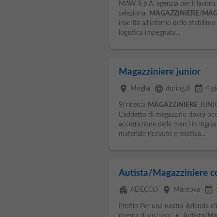
MAW S.p.A. agenzia per il lavoro, F
seleziona:
MAGAZZINIERE
/
MAG
inserita all'interno dello stabili
logistica impegnata...
Magazziniere junior
place
language
event_available
Moglia
during.it
4 gi
Si ricerca
MAGAZZINIERE
JUNIOR
L'addetto di magazzino dovrà occu
accettazione delle merci in ingre
materiale ricevuto e relativa...
Autista/Magazziniere c
apartment
place
event_available
ADECCO
Mantova
Profilo Per una nostra Azienda cli
ricerca di un/una: • Autista/
Mag