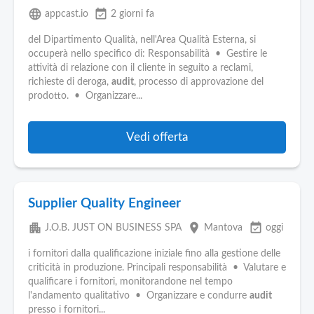
language
event_available
appcast.io
2 giorni fa
del Dipartimento Qualità, nell'Area Qualità Esterna, si
occuperà nello specifico di: Responsabilità • Gestire le
attività di relazione con il cliente in seguito a reclami,
richieste di deroga,
audit
, processo di approvazione del
prodotto. • Organizzare...
Vedi offerta
Supplier Quality Engineer
apartment
place
event_available
J.O.B. JUST ON BUSINESS SPA
Mantova
oggi
i fornitori dalla qualificazione iniziale fino alla gestione delle
criticità in produzione. Principali responsabilità • Valutare e
qualificare i fornitori, monitorandone nel tempo
l'andamento qualitativo • Organizzare e condurre
audit
presso i fornitori...