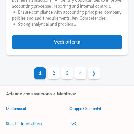
business transactions. • Identify opportunities to improve
accounting processes, reporting and internal controls.
• Ensure compliance with accounting principles, company
policies and
audit
requirements. Key Competencies
• Strong analytical and problem...
Vedi offerta
1
2
3
4
Aziende che assumono a Mantova:
Marionnaud
Gruppo Cremonini
Standler International
PwC