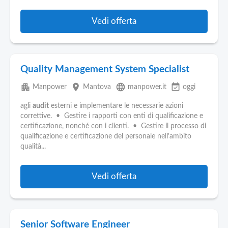
Vedi offerta
Quality Management System Specialist
apartment
place
language
event_available
Manpower
Mantova
manpower.it
oggi
agli
audit
esterni e implementare le necessarie azioni
correttive. • Gestire i rapporti con enti di qualificazione e
certificazione, nonché con i clienti. • Gestire il processo di
qualificazione e certificazione del personale nell'ambito
qualità...
Vedi offerta
Senior Software Engineer