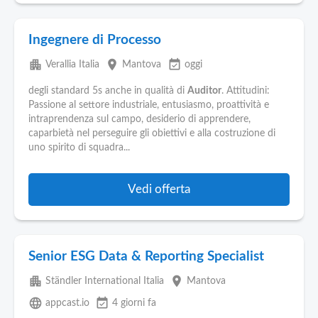
Ingegnere di Processo
apartment
place
event_available
Verallia Italia
Mantova
oggi
degli standard 5s anche in qualità di
Auditor
. Attitudini:
Passione al settore industriale, entusiasmo, proattività e
intraprendenza sul campo, desiderio di apprendere,
caparbietà nel perseguire gli obiettivi e alla costruzione di
uno spirito di squadra...
Vedi offerta
Senior ESG Data & Reporting Specialist
apartment
place
Ständler International Italia
Mantova
language
event_available
appcast.io
4 giorni fa