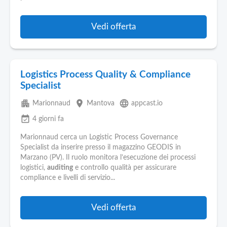
Vedi offerta
Logistics Process Quality & Compliance
Specialist
apartment
place
language
Marionnaud
Mantova
appcast.io
event_available
4 giorni fa
Marionnaud cerca un Logistic Process Governance
Specialist da inserire presso il magazzino GEODIS in
Marzano (PV). Il ruolo monitora l’esecuzione dei processi
logistici,
auditing
e controllo qualità per assicurare
compliance e livelli di servizio...
Vedi offerta