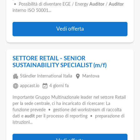
Pubblica
• Possibilità di diventare EGE / Energy
Auditor
/
Auditor
Offerte
interno ISO 50001...
Area
Vedi offerta
Aziende
SETTORE RETAIL - SENIOR
SUSTAINABILITY SPECIALIST (m/f)
apartment
place
Ständler International Italia
Mantova
language
event_available
appcast.io
4 giorni fa
Importante Gruppo Multinazionale leader nel settore Retail
per la sede centrale, ci ha incaricato di ricercare: La
funzione prevede • gestione del workstream di raccolta
dati e
audit
per il processo di reporting • preparazione di
istruzioni...