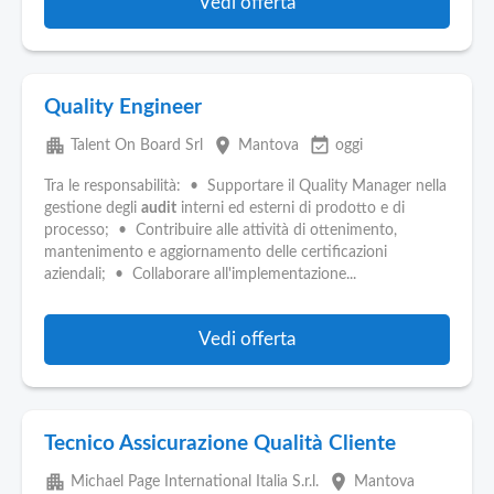
Vedi offerta
Quality Engineer
apartment
place
event_available
Talent On Board Srl
Mantova
oggi
Tra le responsabilità: • Supportare il Quality Manager nella
gestione degli
audit
interni ed esterni di prodotto e di
processo; • Contribuire alle attività di ottenimento,
mantenimento e aggiornamento delle certificazioni
aziendali; • Collaborare all'implementazione...
Vedi offerta
Tecnico Assicurazione Qualità Cliente
apartment
place
Michael Page International Italia S.r.l.
Mantova