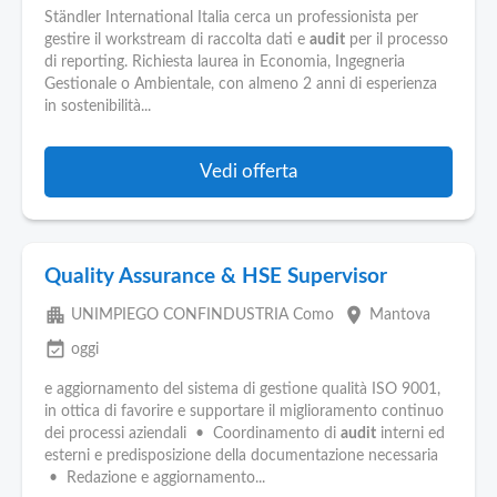
Ständler International Italia cerca un professionista per
gestire il workstream di raccolta dati e
audit
per il processo
di reporting. Richiesta laurea in Economia, Ingegneria
Gestionale o Ambientale, con almeno 2 anni di esperienza
in sostenibilità...
Vedi offerta
Quality Assurance & HSE Supervisor
apartment
place
UNIMPIEGO CONFINDUSTRIA Como
Mantova
event_available
oggi
e aggiornamento del sistema di gestione qualità ISO 9001,
in ottica di favorire e supportare il miglioramento continuo
dei processi aziendali • Coordinamento di
audit
interni ed
esterni e predisposizione della documentazione necessaria
• Redazione e aggiornamento...