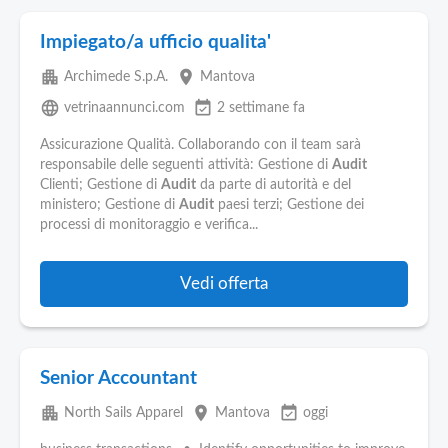
Impiegato/a ufficio qualita'
apartment
place
Archimede S.p.A.
Mantova
language
event_available
vetrinaannunci.com
2 settimane fa
Assicurazione Qualità. Collaborando con il team sarà
responsabile delle seguenti attività: Gestione di
Audit
Clienti; Gestione di
Audit
da parte di autorità e del
ministero; Gestione di
Audit
paesi terzi; Gestione dei
processi di monitoraggio e verifica...
Vedi offerta
Senior Accountant
apartment
place
event_available
North Sails Apparel
Mantova
oggi