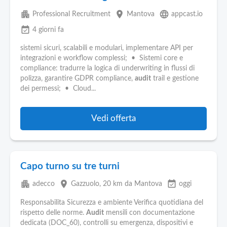
apartment
place
language
Professional Recruitment
Mantova
appcast.io
event_available
4 giorni fa
sistemi sicuri, scalabili e modulari, implementare API per
integrazioni e workflow complessi; • Sistemi core e
compliance: tradurre la logica di underwriting in flussi di
polizza, garantire GDPR compliance,
audit
trail e gestione
dei permessi; • Cloud...
Vedi offerta
Capo turno su tre turni
apartment
place
event_available
adecco
Gazzuolo
, 20 km da Mantova
oggi
Responsabilita Sicurezza e ambiente Verifica quotidiana del
rispetto delle norme.
Audit
mensili con documentazione
dedicata (DOC_60), controlli su emergenza, dispositivi e