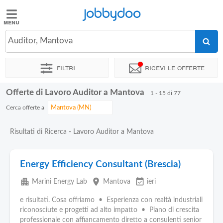
Jobbydoo
Jobbydoo
Auditor, Mantova
Offerte
di
Filtri
Ricevi le offerte
lavoro
Offerte di Lavoro Auditor a Mantova
1 - 15 di 77
Stipendi
Cerca offerte a
Elenco
Risultati di Ricerca - Lavoro Auditor a Mantova
professioni
Energy Efficiency Consultant (Brescia)
Blog
apartment
place
event_available
Marini Energy Lab
Mantova
ieri
e risultati. Cosa offriamo • Esperienza con realtà industriali
riconosciute e progetti ad alto impatto • Piano di crescita
professionale con affiancamento diretto a consulenti senior