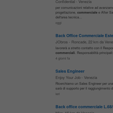
Confidential
-
Venezia
per comunicazioni relative ad avanzamen
progettazione,
commerciale
e After Sa
dell'area tecnica...
oggi
Back Office Commerciale Est
JObros
-
Roncade
, 22 km da Vene
lavorerà a stretto contatto con il Resp
commerciali
. Responsabilità principal
4 giorni fa
Sales Engineer
Enjoy Your Job
-
Venezia
Ricerchiamo un Sales Engineer per una 
sarà di supporto per il raggiungimento d
ieri
Back office commerciale L.68
Mira
, 16 km da Venezia