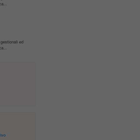
ca...
 gestionali ed
ca...
ivo