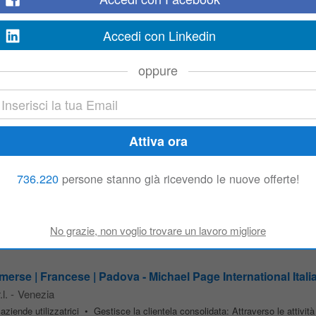
upporto nella attivazione e gestione del piano
commerciale
e di animazione
Accedi con Linkedin
oppure
erse | Francese | Padova - Michael Page
ttività gestionali ed
amministrative
; Stabilisce, previo accordo con la Direzio
tifica e visita regolarmente i clienti per il conseguimento degli obiettivi...
736.220
persone stanno già ricevendo le nuove offerte!
ai le relazioni con i clienti acquisiti, supportando i processi
commerciali
,
am
della gestione di offerte, ordini e contratti; • Gestirai il processo di pre...
e | Francese | Padova - Michael Page International Italia S
l.
-
Venezia
- aziende utilizzatrici • Gestisce la clientela consolidata: Attraverso le attività