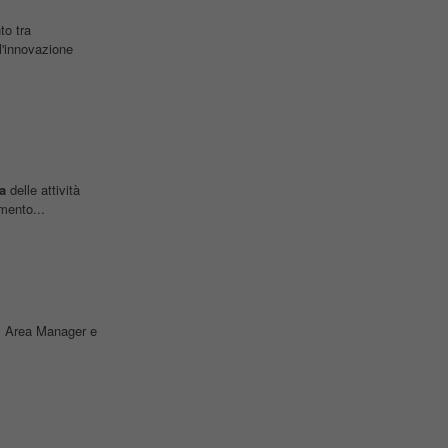
to tra
l'innovazione
a
delle attività
mento...
es Area Manager e