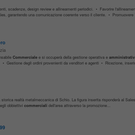
ti, scadenze, design review e allineamenti periodici. • Favorire l'allineamen
les, garantendo una comunicazione coerente verso il cliente. • Promuovere 
ero
zia
onsabile
Commerciale
e si occuperà della gestione operativa e
amministrativ
i: • Gestione degli ordini provenienti da venditori e agenti • Ricezione, inseri
storica realtà metalmeccanica di Schio. La figura inserita risponderà al Sal
egli obbiettivi
commerciali
dell'area attraverso la promozione...
/99