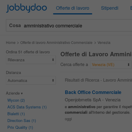
Jobbydoo
Offerte di lavoro
Stipendi
Cosa
Home
Offerte di lavoro Amministrativo Commerciale
Venezia
Ordina 51 offerte di lavoro
Offerte di Lavoro Ammini
Rilevanza
Cerca offerte a
Venezia (VE)
Distanza
Risultati di Ricerca - Lavoro Ammin
Automatica
Back Office Commerciale
Aziende
Openjobmetis SpA
-
Venezia
Wycon
(2)
e
amministrativo
per garantire il risp
ACS Data Systems
(1)
commerciali
all'interno del gestionale
Bialetti
(1)
oggi
Direction Sas
(1)
Prix Quality
(1)