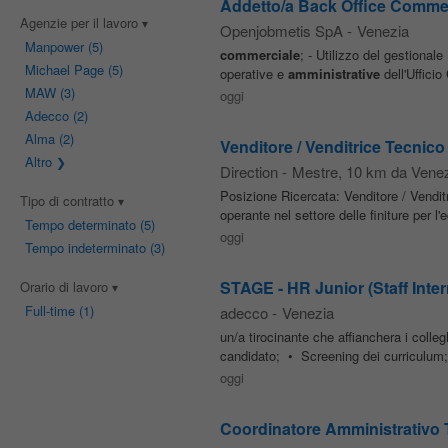
Addetto/a Back Office Commerc
Agenzie per il lavoro
Openjobmetis SpA
-
Venezia
Manpower
(5)
commerciale
; - Utilizzo del gestionale
Michael Page
(5)
operative e
amministrative
dell'Ufficio
MAW
(3)
oggi
Adecco
(2)
Alma
(2)
Venditore / Venditrice Tecnic
Altro
Direction
-
Mestre
, 10 km da Vene
Posizione Ricercata: Venditore / Vendi
Tipo di contratto
operante nel settore delle finiture per l
Tempo determinato
(5)
oggi
Tempo indeterminato
(3)
STAGE - HR Junior (Staff Inter
Orario di lavoro
Full-time
(1)
adecco
-
Venezia
un/a tirocinante che affianchera i collegh
candidato; • Screening dei curriculum
oggi
Coordinatore Amministrativo 