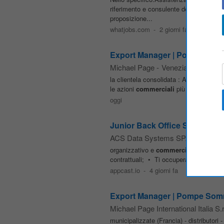
riferimento e consulente del benessereS
proposizione...
whatjobs.com
-
2 giorni fa
Export Manager | Pompe Somm
Michael Page
-
Venezia
la clientela consolidata : Attraverso le a
le azioni
commerciali
più incisive; Iden
oggi
Junior Back Office Sales
ACS Data Systems SPA
-
Venezia
organizzativo e
commerciale
; • Gestir
contrattuali; • Ti occuperai attivamente 
appcast.io
-
4 giorni fa
Export Manager | Pompe Sommers
Michael Page International Italia S.r.
municipalizzate (Francia) - distributori 