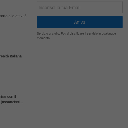
rto alle attività
Servizio gratuito. Potrai disattivare il servizio in qualunque
momento
ealtà italiana
nico con il
(assunzioni...