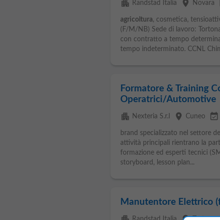
apartment
place
ev
Randstad Italia
Novara
agricoltura
, cosmetica, tensioa
(F/M/NB) Sede di lavoro: Tortona 
con contratto a tempo determina
tempo indeterminato. CCNL Chimi
Formatore & Training C
Operatrici/Automotive
apartment
place
event_available
Nexteria S.r.l
Cuneo
brand specializzato nel settore 
attività principali rientrano la pa
formazione ed esperti tecnici (SME
storyboard, lesson plan...
Manutentore Elettrico (
apartment
place
Randstad Italia
Tortona