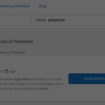
Elenco professioni
Blog
Dove
tura in Piemonte
coltura in Piemonte
event_available
te
oggi
Vedi offerta
el settore
agricoltura
e ambiente, con sede
emonte, ricerchiamo un/una Giardiniere che si
ura del verde. La posizione prevede