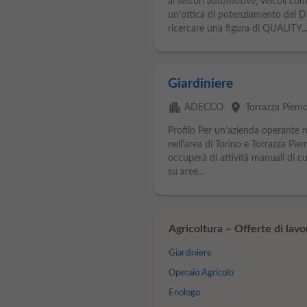
ai settori automotive, veicoli c
un’ottica di potenziamento del Di
ricercare una figura di QUALITY..
Giardiniere
apartment
place
ADECCO
Torrazza Piem
Profilo Per un’azienda operante n
nell’area di Torino e Torrazza Pi
occuperà di attività manuali di c
su aree...
Agricoltura – Offerte di lav
Giardiniere
Operaio Agricolo
Enologo