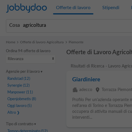
Jobbydoo
Offerte di lavoro
Stipendi
Cosa
Home
Offerte di lavoro Agricoltura
Piemonte
Ordina 94 offerte di lavoro
Offerte di Lavoro Agricol
Rilevanza
Risultati di Ricerca - Lavoro Agri
Agenzie per il lavoro
Randstad
(12)
Giardiniere
Synergie
(12)
apartment
place
adecco
Torrazza Piemon
Manpower
(11)
Openjobmetis
(8)
Profilo Per un'azienda operante n
nell'area di Torino e Torrazza Pi
Oggi lavoro
(5)
occupera di attivita manuali di c
Altro
interventi...
Tipo di contratto
Tempo determinato
(12)