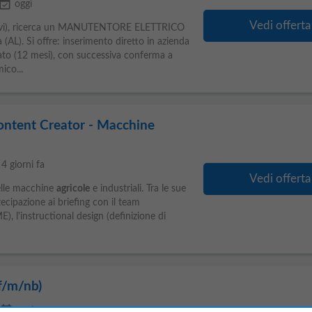
ent_available
oggi
Vedi offerta
ttivi), ricerca un MANUTENTORE ELETTRICO
(AL). Si offre: inserimento diretto in azienda
to (12 mesi), con successiva conferma a
co...
ontent Creator - Macchine
4 giorni fa
Vedi offerta
delle macchine
agricole
e industriali. Tra le sue
rtecipazione ai briefing con il team
), l'instructional design (definizione di
f/m/nb)
event_available
oggi