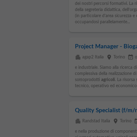
dei nostri percorsi formativi. La
della segreteria didattica, dell’or
(in particolare d’area sicurezza e 
occupandosi parallelamente...
Project Manager - Biog
apartment
place
event_available
agap2 Italia
Torino
o
e industriale. Siamo alla ricerca 
complessiva della realizzazione d
sottoprodotti
agricoli
. La risors
tecnico, operativo ed economico 
Quality Specialist (f/m/
apartment
place
event_a
Randstad Italia
Torino
e nella produzione di componenti