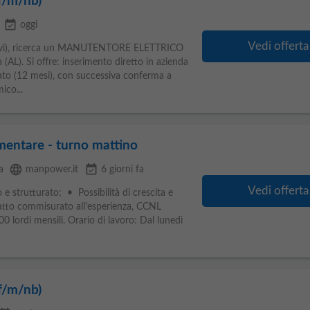
f/m/nb)
event_available
oggi
Vedi offerta
ttivi), ricerca un MANUTENTORE ELETTRICO
(AL). Si offre: inserimento diretto in azienda
to (12 mesi), con successiva conferma a
co...
mentare - turno mattino
language
event_available
a
manpower.it
6 giorni fa
Vedi offerta
e strutturato; • Possibilità di crescita e
tto commisurato all'esperienza, CCNL
00 lordi mensili. Orario di lavoro: Dal lunedì
f/m/nb)