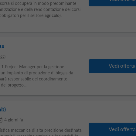
 risorsa si occuperà in modo predominante
ganizzazione e della rendicontazione dei corsi
obbligatori per il settore
agricolo
),
as
ggi
Vedi offerta
di 1 Project Manager per la gestione
i un impianto di produzione di biogas da
a sarà responsabile del coordinamento
del progetto...
nb)
vailable
4 giorni fa
Vedi offerta
stica meccanica di alta precisione destinata