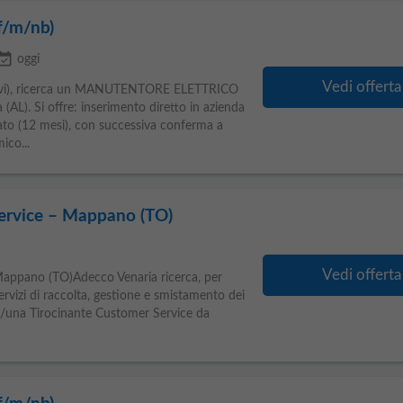
f/m/nb)
nt_available
oggi
Vedi offerta
ttivi), ricerca un MANUTENTORE ELETTRICO
(AL). Si offre: inserimento diretto in azienda
to (12 mesi), con successiva conferma a
co...
ervice – Mappano (TO)
Vedi offerta
Mappano (TO)Adecco Venaria ricerca, per
servizi di raccolta, gestione e smistamento dei
 un/una Tirocinante Customer Service da