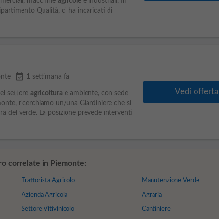
ommerciali, macchine
agricole
e industriali. In
partimento Qualità, ci ha incaricati di
.
event_available
onte
1 settimana fa
Vedi offerta
el settore
agricoltura
e ambiente, con sede
emonte, ricerchiamo un/una Giardiniere che si
ura del verde. La posizione prevede interventi
oro correlate in Piemonte:
Trattorista Agricolo
Manutenzione Verde
Azienda Agricola
Agraria
Settore Vitivinicolo
Cantiniere