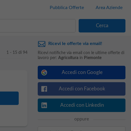
Pubblica Offerte
Area Aziende
Ricevi le offerte via email!
1 - 15 di 94
Ricevi notifiche via email con le ultime offerte di
lavoro per:
Agricoltura
in
Piemonte
Accedi con Google
Accedi con Facebook
Accedi con Linkedin
oppure