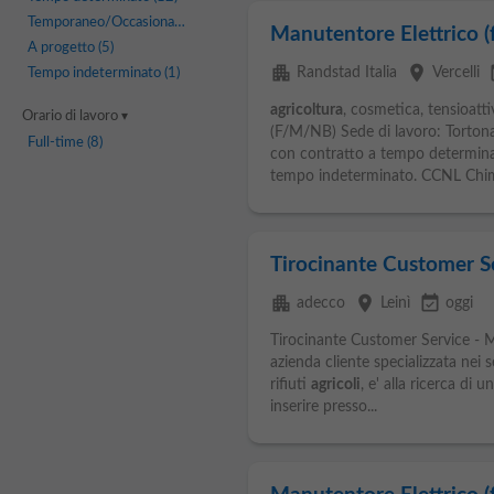
Temporaneo/Occasionale
(8)
Manutentore Elettrico (
A progetto
(5)
apartment
place
eve
Randstad Italia
Vercelli
Tempo indeterminato
(1)
agricoltura
, cosmetica, tensioa
Orario di lavoro
(F/M/NB) Sede di lavoro: Tortona 
Full-time
(8)
con contratto a tempo determina
tempo indeterminato. CCNL Chimi
Tirocinante Customer S
apartment
place
event_available
adecco
Leinì
oggi
Tirocinante Customer Service - 
azienda cliente specializzata nei 
rifiuti
agricoli
, e' alla ricerca di
inserire presso...