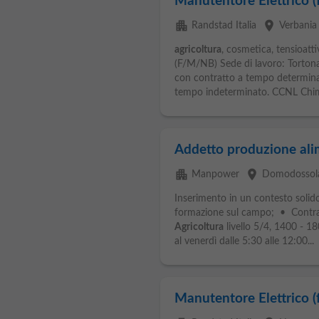
Manutentore Elettrico (
apartment
place
Randstad Italia
Verbania
agricoltura
, cosmetica, tensioa
(F/M/NB) Sede di lavoro: Tortona 
con contratto a tempo determina
tempo indeterminato. CCNL Chimi
Addetto produzione ali
apartment
place
Manpower
Domodossol
Inserimento in un contesto solido 
formazione sul campo; • Contra
Agricoltura
livello 5/4, 1400 - 18
al venerdì dalle 5:30 alle 12:00...
Manutentore Elettrico (