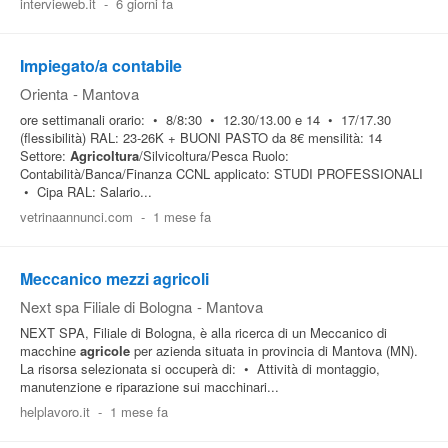
intervieweb.it
-
6 giorni fa
Impiegato/a contabile
Orienta
-
Mantova
ore settimanali orario: • 8/8:30 • 12.30/13.00 e 14 • 17/17.30
(flessibilità) RAL: 23-26K + BUONI PASTO da 8€ mensilità: 14
Settore:
Agricoltura
/Silvicoltura/Pesca Ruolo:
Contabilità/Banca/Finanza CCNL applicato: STUDI PROFESSIONALI
• Cipa RAL: Salario...
vetrinaannunci.com
-
1 mese fa
Meccanico mezzi agricoli
Next spa Filiale di Bologna
-
Mantova
NEXT SPA, Filiale di Bologna, è alla ricerca di un Meccanico di
macchine
agricole
per azienda situata in provincia di Mantova (MN).
La risorsa selezionata si occuperà di: • Attività di montaggio,
manutenzione e riparazione sui macchinari...
helplavoro.it
-
1 mese fa