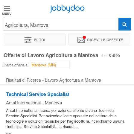
Jobbydoo
Jobbydoo
Agricoltura, Mantova
Offerte
di
Filtri
Ricevi le offerte
lavoro
Offerte di Lavoro Agricoltura a Mantova
1 - 15 di 20
Stipendi
Cerca offerte a
Risultati di Ricerca - Lavoro Agricoltura a Mantova
Elenco
professioni
Technical Service Specialist
Antal International
-
Mantova
Blog
Antal International ricerca per azienda cliente un/una Technical
Service Specialist Per azienda cliente operante nel settore delle
tecnologie e soluzioni tecniche per
l'agricoltura
, ricerchiamo un/una
Technical Service Specialist. La risorsa...
ieri