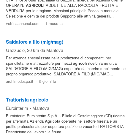
OPERAI/E
AGRICOLI
ADDETTI/E ALLA RACCOLTA FRUTTA E
VERDURA per la stagione. Mansioni principali: Raccolta manuale
Selezione e cernita dei prodotti Supporto alle attività generali...
vetrinaannunci.com
-
1 mese fa
Saldatore a filo (mig/mag)
Gazzuolo
, 20 km da Mantova
Per azienda specializzata nella produzione di componenti per
spandiletame e attrezzature per mezzi
agricoli
ricerchiamo un/a
SALDATORE A FILO (MIG/MAG) esperto/a da inserire stabilmente nel
proprio organico produttivo: SALDATORE A FILO (MIG/MAG...
archimedespa.it
-
5 giorni fa
Trattorista agricolo
Eurointerim
-
Mantova
Eurointerim Eurointerim S.p.A. - Filiale di Casalmaggiore (CR) ricerca
per affermata Azienda
Agricola
operante nel settore forestale un
profilo professionale per copertura posizione vacante TRATTORISTA
Descrizione del lavoro : la figura...