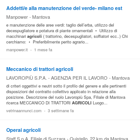
Addetti/e alla manutenzione del verde- milano est
Manpower
-
Mantova
e manutenzione delle aree verdi: taglio dell’erba, utilizzo del
decespugliatore e potatura di piante ornamentali • Utilizzo di
macchinari
agricoli
( trattorino, decespugliatori, soffiatori ecc..) Chi
cerchiamo: • Preferibilmente perito agrario...
manpower.it
-
1 mese fa
Meccanico di trattori agricoli
LAVOROPIÙ S.P.A. - AGENZIA PER IL LAVORO
-
Mantova
di criteri oggettivi e neutri sotto il profilo del genere e alle pertinenti
disposizioni del contratto collettivo applicato in relazione alla
posizione. Descrizione del ruolo Lavoropiù Spa, Filiale di Mantova
ricerca MECCANICO DI TRATTORI
AGRICOLI
Luogo...
vetrinaannunci.com
-
3 settimane fa
Operai agricoli
Staff S.p.A. Filiale di Suzzara
-
Quistello
, 22 km da Mantova