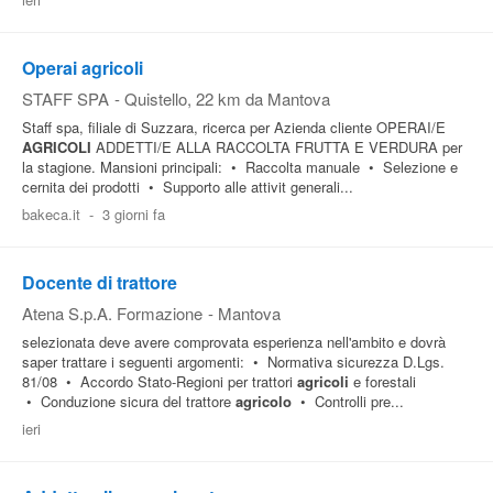
Pubblica
Offerte
Operai agricoli
STAFF SPA
-
Quistello
, 22 km da Mantova
Staff spa, filiale di Suzzara, ricerca per Azienda cliente OPERAI/E
Area
AGRICOLI
ADDETTI/E ALLA RACCOLTA FRUTTA E VERDURA per
Aziende
la stagione. Mansioni principali: • Raccolta manuale • Selezione e
cernita dei prodotti • Supporto alle attivit generali...
bakeca.it
-
3 giorni fa
Docente di trattore
Atena S.p.A. Formazione
-
Mantova
selezionata deve avere comprovata esperienza nell'ambito e dovrà
saper trattare i seguenti argomenti: • Normativa sicurezza D.Lgs.
81/08 • Accordo Stato-Regioni per trattori
agricoli
e forestali
• Conduzione sicura del trattore
agricolo
• Controlli pre...
ieri