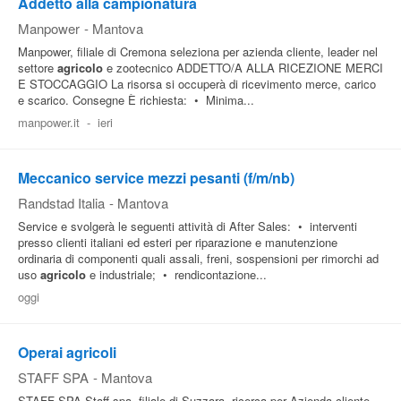
Addetto alla campionatura
Manpower
-
Mantova
Manpower, filiale di Cremona seleziona per azienda cliente, leader nel
settore
agricolo
e zootecnico ADDETTO/A ALLA RICEZIONE MERCI
E STOCCAGGIO La risorsa si occuperà di ricevimento merce, carico
e scarico. Consegne È richiesta: • Minima...
manpower.it
-
ieri
Meccanico service mezzi pesanti (f/m/nb)
Randstad Italia
-
Mantova
Service e svolgerà le seguenti attività di After Sales: • interventi
presso clienti italiani ed esteri per riparazione e manutenzione
ordinaria di componenti quali assali, freni, sospensioni per rimorchi ad
uso
agricolo
e industriale; • rendicontazione...
oggi
Operai agricoli
STAFF SPA
-
Mantova
STAFF SPA Staff spa, filiale di Suzzara, ricerca per Azienda cliente