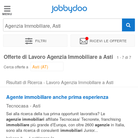
Jobbydoo
Jobbydoo
Agenzia Immobiliare, Asti
Offerte
di
Filtri
Ricevi le offerte
lavoro
Offerte di Lavoro Agenzia Immobiliare a Asti
1 - 7 di 7
Stipendi
Cerca offerte a
Risultati di Ricerca - Lavoro Agenzia Immobiliare a Asti
Elenco
professioni
Agente immobiliare anche prima esperienza
Tecnocasa
-
Asti
Blog
Sei alla ricerca della tua prima opportunit lavorativa? Le
agenzie
immobiliari
affiliate Tecnocasa/ Tecnorete, franchising
immobiliare
più grande d’Europa, con oltre 2600
agenzie
in Italia,
sono alla ricerca di consulenti
immobiliari
Junior...
bakeca.it
-
1 settimana fa