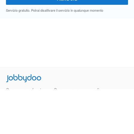
Servizio gratuito. Potrai disattivare il servizio in qualunque momento
Jobbydoo
Cerca per professione
Cerca per area geografica
Cerca per azienda
Termini e Condizioni
Privacy
Contatti
© 2013-2026 Jobbydoo - P.IVA IT02531310346