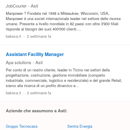
JobCourier
-
Asti
Manpower ? Fondata nel 1948 a Milwaukee, Wisconsin, USA,
Manpower è una societ internazionale leader nel settore delle risorse
umane. Presente a livello mondiale in 82 paesi con oltre 3'900 filiali
risponde ai bisogni dei suoi 400'000 clienti....
bakeca.it
-
2 settimane fa
Assistant Facility Manager
Apa solutions
-
Asti
Per conto di un nostro cliente, leader in Ticino nei settori della
progettazione, costruzione, gestione immobiliare (comparto
industriale, commerciale, logistico e residenziale) e del grande Retail,
siamo alla ricerca di un profilo dinamico e...
bakeca.it
-
2 settimane fa
Aziende che assumono a Asti:
Gruppo Tecnocasa
Sentra Energia