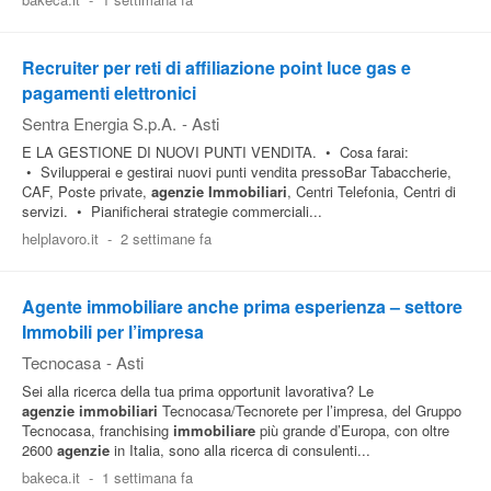
Pubblica
Offerte
Recruiter per reti di affiliazione point luce gas e
pagamenti elettronici
Sentra Energia S.p.A.
-
Asti
Area
E LA GESTIONE DI NUOVI PUNTI VENDITA. • Cosa farai:
Aziende
• Svilupperai e gestirai nuovi punti vendita pressoBar Tabaccherie,
CAF, Poste private,
agenzie
Immobiliari
, Centri Telefonia, Centri di
servizi. • Pianificherai strategie commerciali...
helplavoro.it
-
2 settimane fa
Agente immobiliare anche prima esperienza – settore
Immobili per l’impresa
Tecnocasa
-
Asti
Sei alla ricerca della tua prima opportunit lavorativa? Le
agenzie
immobiliari
Tecnocasa/Tecnorete per l’impresa, del Gruppo
Tecnocasa, franchising
immobiliare
più grande d’Europa, con oltre
2600
agenzie
in Italia, sono alla ricerca di consulenti...
bakeca.it
-
1 settimana fa