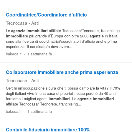
Coordinatrice/Coordinatore d’ufficio
Tecnocasa
-
Asti
Le
agenzie
immobiliari
affiliate Tecnocasa/Tecnorete, franchising
immobiliare
più grande d’Europa con oltre 2600
agenzie
in Italia,
sono alla ricerca di coordinatrici/coordinatori d’ufficio anche prima
esperienza. Il candidato/a dovr avere...
bakeca.it
-
1 settimana fa
Collaboratore immobiliare anche prima esperienza
Tecnocasa
-
Asti
Cerchi un’occupazione sicura che ti possa cambiare la vita? Il 70%
degli italiani vive in una casa di propriet : ecco perché da 40 anni
forniamo i migliori agenti
immobiliari
. Le
agenzie
immobiliari
affiliate Tecnocasa/ Tecnorete, franchising...
bakeca.it
-
1 settimana fa
Contabile fiduciario immobiliare 100%