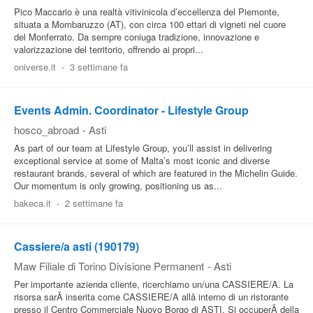
Pico Maccario è una realtà vitivinicola d’eccellenza del Piemonte,
situata a Mombaruzzo (AT), con circa 100 ettari di vigneti nel cuore
del Monferrato. Da sempre coniuga tradizione, innovazione e
valorizzazione del territorio, offrendo ai propri...
oniverse.it
-
3 settimane fa
Events Admin. Coordinator - Lifestyle Group
hosco_abroad
-
Asti
As part of our team at Lifestyle Group, you’ll assist in delivering
exceptional service at some of Malta’s most iconic and diverse
restaurant brands, several of which are featured in the Michelin Guide.
Our momentum is only growing, positioning us as...
bakeca.it
-
2 settimane fa
Cassiere/a asti (190179)
Maw Filiale di Torino Divisione Permanent
-
Asti
Per importante azienda cliente, ricerchiamo un/una CASSIERE/A. La
risorsa sarÃ inserita come CASSIERE/A allâ interno di un ristorante
presso il Centro Commerciale Nuovo Borgo di ASTI. Si occuperÃ della