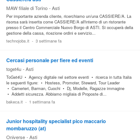
MAW filiale di Torino
-
Asti
Per importante azienda cliente, ricerchiamo un/una CASSIERE/A. La
risorsa sarà inserita come CASSIERE/A all'interno di un ristorante
presso il Centro Commerciale Nuovo Borgo di ASTI. Si occuperà della
gestione della cassa, ricezione ordini e servizio...
technojobs.it
-
3 settimane fa
Cercasi personale per fiere ed eventi
toget4u
-
Asti
ToGet4U • Agency digitale nel settore eventi • ricerca in tutta Italia
le seguenti figure: • Hostess, Promoter, Steward, Tour Leader
• Camerieri, Barman, Cuochi • Dj, Modelle, Ragazze immagine
• Addetti sicurezza. Abbiamo migliaia di Proposte di...
bakeca.it
-
1 settimana fa
Junior hospitality specialist pico maccario
mombaruzzo (at)
Oniverse
-
Asti