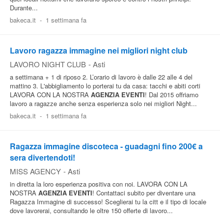
Durante...
Pubblica
bakeca.it
-
1 settimana fa
Offerte
Lavoro ragazza immagine nei migliori night club
Area
LAVORO NIGHT CLUB
-
Asti
Aziende
a settimana + 1 di riposo 2. L’orario di lavoro è dalle 22 alle 4 del
mattino 3. L'abbigliamento lo porterai tu da casa: tacchi e abiti corti
LAVORA CON LA NOSTRA
AGENZIA
EVENTI
! Dal 2015 offriamo
lavoro a ragazze anche senza esperienza solo nei migliori Night...
bakeca.it
-
1 settimana fa
Ragazza immagine discoteca - guadagni fino 200€ a
sera divertendoti!
MISS AGENCY
-
Asti
in diretta la loro esperienza positiva con noi. LAVORA CON LA
NOSTRA
AGENZIA
EVENTI
! Contattaci subito per diventare una
Ragazza Immagine di successo! Sceglierai tu la citt e il tipo di locale
dove lavorerai, consultando le oltre 150 offerte di lavoro...