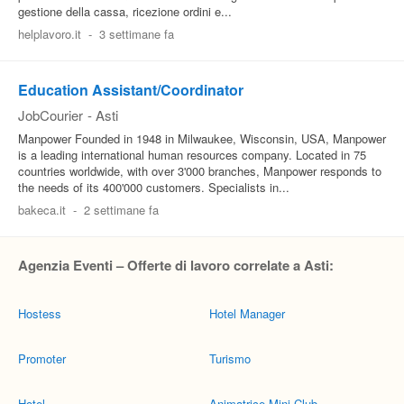
gestione della cassa, ricezione ordini e...
helplavoro.it
-
3 settimane fa
Education Assistant/Coordinator
JobCourier
-
Asti
Manpower Founded in 1948 in Milwaukee, Wisconsin, USA, Manpower
is a leading international human resources company. Located in 75
countries worldwide, with over 3'000 branches, Manpower responds to
the needs of its 400'000 customers. Specialists in...
bakeca.it
-
2 settimane fa
Agenzia Eventi – Offerte di lavoro correlate a Asti:
Hostess
Hotel Manager
Promoter
Turismo
Hotel
Animatrice Mini Club