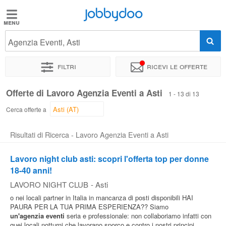
Jobbydoo
Jobbydoo
Agenzia Eventi, Asti
Offerte
di
Filtri
Ricevi le offerte
lavoro
Offerte di Lavoro Agenzia Eventi a Asti
1 - 13 di 13
Stipendi
Cerca offerte a
Risultati di Ricerca - Lavoro Agenzia Eventi a Asti
Elenco
professioni
Lavoro night club asti: scopri l'offerta top per donne
18-40 anni!
LAVORO NIGHT CLUB
-
Asti
Blog
o nei locali partner in Italia in mancanza di posti disponibili HAI
PAURA PER LA TUA PRIMA ESPERIENZA?? Siamo
un'agenzia
eventi
seria e professionale: non collaboriamo infatti con
quei locali notturni che lavorano sporco e contro i nostri principi.