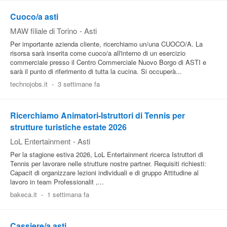
Cuoco/a asti
MAW filiale di Torino
-
Asti
Per importante azienda cliente, ricerchiamo un/una CUOCO/A. La
risorsa sarà inserita come cuoco/a all'interno di un esercizio
commerciale presso il Centro Commerciale Nuovo Borgo di ASTI e
sarà il punto di riferimento di tutta la cucina. Si occuperà...
technojobs.it
-
3 settimane fa
Ricerchiamo Animatori-Istruttori di Tennis per
strutture turistiche estate 2026
LoL Entertainment
-
Asti
Per la stagione estiva 2026, LoL Entertainment ricerca Istruttori di
Tennis per lavorare nelle strutture nostre partner. Requisiti richiesti:
Capacit di organizzare lezioni individuali e di gruppo Attitudine al
lavoro in team Professionalit ,...
bakeca.it
-
1 settimana fa
Cassiere/a asti