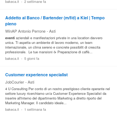
bakeca.it
-
2 settimane fa
Addetto al Banco / Bartender (m/f/d) a Kiel | Tempo
pieno
WinAP Antonio Perrone
-
Asti
eventi
aziendali e manifestazioni private in una location davvero
unica. Ti aspetta un ambiente di lavoro moderno, un team
internazionale, un clima sereno e concrete possibilit di crescita
professionale. ‍ Le tue mansioni ☕ Preparazione di caffè...
bakeca.it
-
5 giorni fa
Customer experience specialist
JobCourier
-
Asti
4 U Consulting Per conto di un nostro prestigioso cliente operante nel
settore luxury ricerchiamo un/a Customer Experience Specialist da
inserire all'interno del dipartimento Marketing a diretto riporto del
Marketing Manager. Il candidato ideale...
bakeca.it
-
1 settimana fa