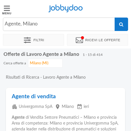
Jobbydoo
Jobbydoo
Agente, Milano
Offerte
di
Filtri
Ricevi le offerte
lavoro
Offerte di Lavoro Agente a Milano
1 - 15 di 414
Stipendi
Cerca offerte a
Elenco
Risultati di Ricerca - Lavoro Agente a Milano
professioni
Agente di vendita
Blog
apartment
place
event_available
Univergomma SpA
Milano
ieri
Agente
di Vendita Settore Pneumatici – Milano e provincia
Area di competenza: Milano e provincia Univergomma SpA,
azienda leader nella distribuzione di pneumatici e soluzioni