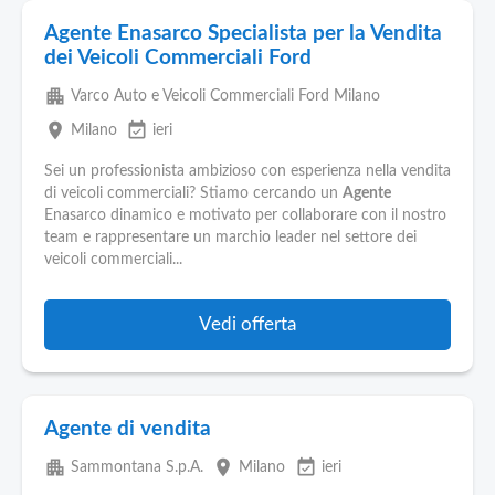
Agente Enasarco Specialista per la Vendita
dei Veicoli Commerciali Ford
apartment
Varco Auto e Veicoli Commerciali Ford Milano
place
event_available
Milano
ieri
Sei un professionista ambizioso con esperienza nella vendita
di veicoli commerciali? Stiamo cercando un
Agente
Enasarco dinamico e motivato per collaborare con il nostro
team e rappresentare un marchio leader nel settore dei
veicoli commerciali...
Vedi offerta
Agente di vendita
apartment
place
event_available
Sammontana S.p.A.
Milano
ieri