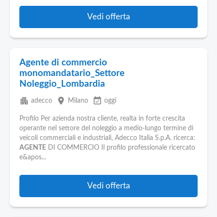
Vedi offerta
Agente di commercio
monomandatario_Settore
Noleggio_Lombardia
apartment
place
event_available
adecco
Milano
oggi
Profilo Per azienda nostra cliente, realta in forte crescita
operante nel settore del noleggio a medio-lungo termine di
veicoli commerciali e industriali, Adecco Italia S.p.A. ricerca:
AGENTE
DI COMMERCIO Il profilo professionale ricercato
e&apos...
Vedi offerta