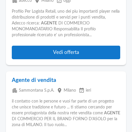
apartment
place
event_available
adecco
Milano
oggi
Profilo Per Logista Retail, uno dei piu importanti player nella
distribuzione di prodotti e servizi per i punti vendita,
Adecco ricerca:
AGENTE
DI COMMERCIO
MONOMANDATARIO Responsabilita Il profilo
professionale ricercato e' un professionista...
Vedi offerta
Agente di vendita
apartment
place
event_available
Sammontana S.p.A.
Milano
ieri
il contatto con le persone e vuoi far parte di un progetto
che unisce tradizione e futuro ... ti stiamo cercando per
essere protagonista della nostra rete vendita come
AGENTE
DI COMMERCIO PER IL BRAND FORNO D'ASOLO per la
zona di MILANO. Il tuo ruolo...