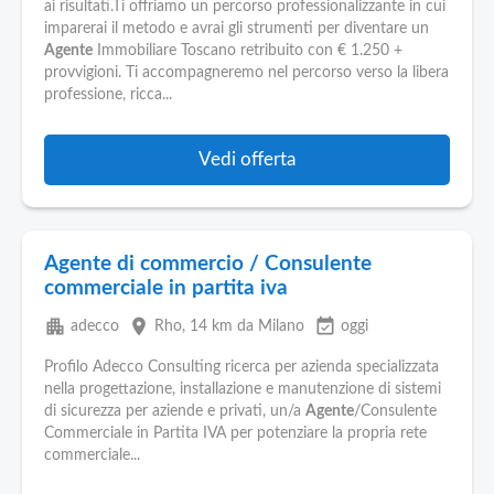
ai risultati.Ti offriamo un percorso professionalizzante in cui
imparerai il metodo e avrai gli strumenti per diventare un
Agente
Immobiliare Toscano retribuito con € 1.250 +
provvigioni. Ti accompagneremo nel percorso verso la libera
professione, ricca...
Vedi offerta
Agente di commercio / Consulente
commerciale in partita iva
apartment
place
event_available
adecco
Rho
, 14 km da Milano
oggi
Profilo Adecco Consulting ricerca per azienda specializzata
nella progettazione, installazione e manutenzione di sistemi
di sicurezza per aziende e privati, un/a
Agente
/Consulente
Commerciale in Partita IVA per potenziare la propria rete
commerciale...