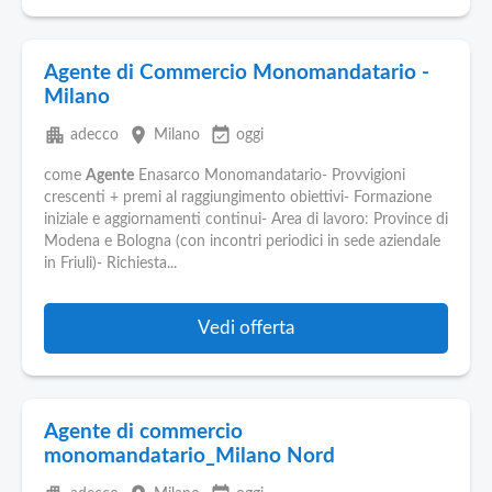
Agente di Commercio Monomandatario -
Milano
apartment
place
event_available
adecco
Milano
oggi
come
Agente
Enasarco Monomandatario- Provvigioni
crescenti + premi al raggiungimento obiettivi- Formazione
iniziale e aggiornamenti continui- Area di lavoro: Province di
Modena e Bologna (con incontri periodici in sede aziendale
in Friuli)- Richiesta...
Vedi offerta
Agente di commercio
monomandatario_Milano Nord