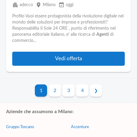
apartment
place
event_available
adecco
Milano
oggi
Profilo Vuoi essere protagonista della rivoluzione digitale nel
mondo delle soluzioni per imprese e professionisti?
Responsabilita Il Sole 24 ORE , punto di riferimento nel
panorama editoriale italiano, e' alla ricerca di
Agenti
di
commercio...
Vedi offerta
1
2
3
4
Aziende che assumono a Milano:
Gruppo Toscano
Accenture