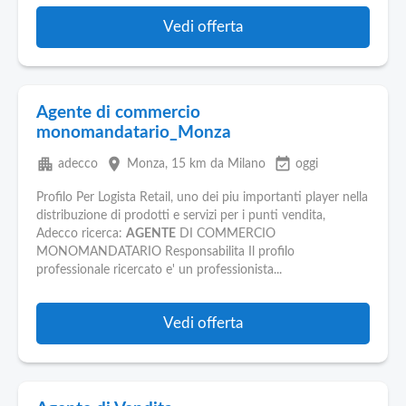
Vedi offerta
Agente di commercio
monomandatario_Monza
apartment
place
event_available
adecco
Monza
, 15 km da Milano
oggi
Profilo Per Logista Retail, uno dei piu importanti player nella
distribuzione di prodotti e servizi per i punti vendita,
Adecco ricerca:
AGENTE
DI COMMERCIO
MONOMANDATARIO Responsabilita Il profilo
professionale ricercato e' un professionista...
Vedi offerta