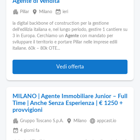
Agente di Vendita
apartment
place
event_available
Pillar
Milano
ieri
la digital backbone of construction per la gestione
dell’edilizia italiana e, nel lungo periodo, gestire 1 cantiere su
3 in Europa. Cerchiamo un
Agente
con mandato per
sviluppare il territorio e portare Pillar nelle imprese edili
italiane. 60k – 80k OTE...
Vedi offerta
MILANO | Agente Immobiliare Junior – Full
Time | Anche Senza Esperienza | € 1250 +
provvigioni
apartment
place
language
Gruppo Toscano S.p.A.
Milano
appcast.io
event_available
4 giorni fa