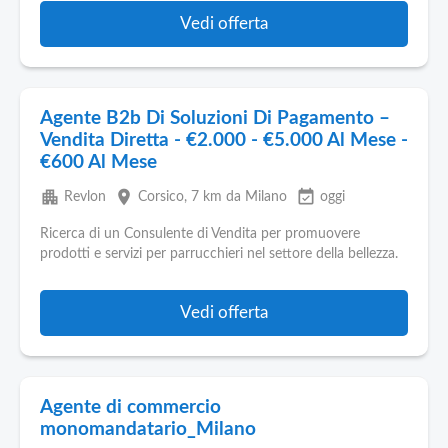
Vedi offerta
Agente B2b Di Soluzioni Di Pagamento –
Vendita Diretta - €2.000 - €5.000 Al Mese -
€600 Al Mese
apartment
place
event_available
Revlon
Corsico
, 7 km da Milano
oggi
Ricerca di un Consulente di Vendita per promuovere
prodotti e servizi per parrucchieri nel settore della bellezza.
Vedi offerta
Agente di commercio
monomandatario_Milano