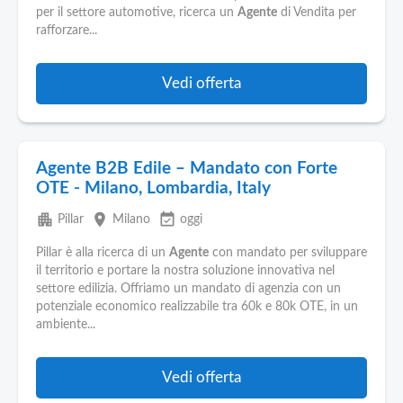
Pubblica
per il settore automotive, ricerca un
Agente
di Vendita per
Offerte
rafforzare...
Area
Vedi offerta
Aziende
Agente B2B Edile – Mandato con Forte
OTE - Milano, Lombardia, Italy
apartment
place
event_available
Pillar
Milano
oggi
Pillar è alla ricerca di un
Agente
con mandato per sviluppare
il territorio e portare la nostra soluzione innovativa nel
settore edilizia. Offriamo un mandato di agenzia con un
potenziale economico realizzabile tra 60k e 80k OTE, in un
ambiente...
Vedi offerta