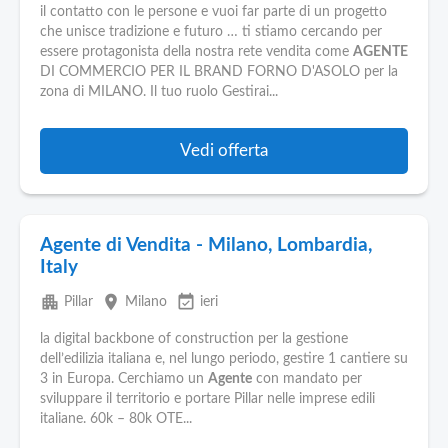
il contatto con le persone e vuoi far parte di un progetto
che unisce tradizione e futuro … ti stiamo cercando per
essere protagonista della nostra rete vendita come
AGENTE
DI COMMERCIO PER IL BRAND FORNO D'ASOLO per la
zona di MILANO. Il tuo ruolo Gestirai...
Vedi offerta
Agente di Vendita - Milano, Lombardia,
Italy
apartment
place
event_available
Pillar
Milano
ieri
la digital backbone of construction per la gestione
dell’edilizia italiana e, nel lungo periodo, gestire 1 cantiere su
3 in Europa. Cerchiamo un
Agente
con mandato per
sviluppare il territorio e portare Pillar nelle imprese edili
italiane. 60k – 80k OTE...