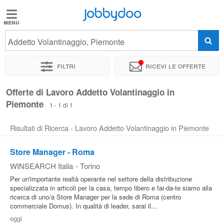
Jobbydoo
Jobbydoo
Addetto Volantinaggio, Piemonte
Offerte
di
Filtri
Ricevi le offerte
lavoro
Offerte di Lavoro Addetto Volantinaggio in
Piemonte
Stipendi
1 - 1 di 1
Risultati di Ricerca - Lavoro Addetto Volantinaggio in Piemonte
Elenco
professioni
Store Manager - Roma
WINSEARCH Italia
-
Torino
Per un'importante realtà operante nel settore della distribuzione
Blog
specializzata in articoli per la casa, tempo libero e fai-da-te siamo alla
ricerca di uno/a Store Manager per la sede di Roma (centro
commerciale Domus). In qualità di leader, sarai il...
oggi