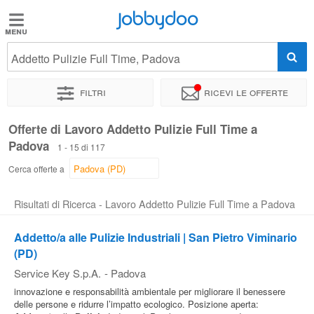
Jobbydoo
Jobbydoo
Addetto Pulizie Full Time, Padova
Offerte
di
Filtri
Ricevi le offerte
lavoro
Offerte di Lavoro Addetto Pulizie Full Time a
Padova
Stipendi
1 - 15 di 117
Cerca offerte a
Elenco
Risultati di Ricerca - Lavoro Addetto Pulizie Full Time a Padova
professioni
Addetto/a alle Pulizie Industriali | San Pietro Viminario
(PD)
Blog
Service Key S.p.A.
-
Padova
innovazione e responsabilità ambientale per migliorare il benessere
delle persone e ridurre l’impatto ecologico. Posizione aperta: