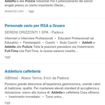
Addetto
/a alle
Pulizie
Industriali Per il potenziamento dei servizi
erogati presso un nostro importante Cliente...
Pubblica
skservizi.com
-
oggi
Offerte
Personale vario per RSA a Gruaro
Area
SERENI ORIZZONTI 1 SPA
-
Padova
Aziende
Infermieri e Infermiere Professionali • Educatori Professionali ed
Educatrici • Fisioterapisti • Cuochi • Aiuto Cuochi •
Addetti
e
Addette
alle
Pulizie
Tutte le posizioni prevedono sia l'inserimento
Full-Time
che Part-Time, le risorse saranno inserite...
oggi
Addetto/a caffetteria
GBHotel
-
Abano Terme
, 9 km da Padova
Poniamo grande attenzione all’esperienza gastronomica, unendo valori
di tradizione, qualità. Per mantenere elevati standard di accoglienza e
ristorazione, siamo alla ricerca di:
Addetta
/o caffetteria Cosa offriamo:
• Inserimento immediato; • Turno unico...
oggi