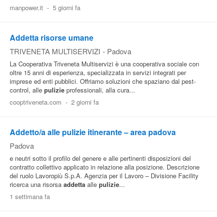
manpower.it
-
5 giorni fa
Addetta risorse umane
TRIVENETA MULTISERVIZI
-
Padova
La Cooperativa Triveneta Multiservizi è una cooperativa sociale con
oltre 15 anni di esperienza, specializzata in servizi integrati per
imprese ed enti pubblici. Offriamo soluzioni che spaziano dal pest-
control, alle
pulizie
professionali, alla cura...
cooptriveneta.com
-
2 giorni fa
Addetto/a alle pulizie itinerante – area padova
Padova
e neutri sotto il profilo del genere e alle pertinenti disposizioni del
contratto collettivo applicato in relazione alla posizione. Descrizione
del ruolo Lavoropiù S.p.A. Agenzia per il Lavoro – Divisione Facility
ricerca una risorsa
addetta
alle
pulizie
...
1 settimana fa