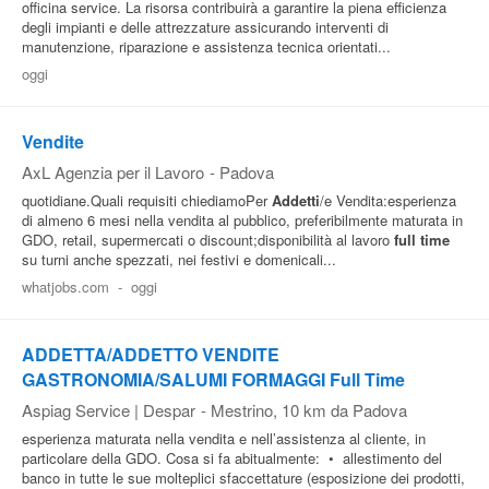
officina service. La risorsa contribuirà a garantire la piena efficienza
degli impianti e delle attrezzature assicurando interventi di
manutenzione, riparazione e assistenza tecnica orientati...
oggi
Vendite
AxL Agenzia per il Lavoro
-
Padova
quotidiane.Quali requisiti chiediamoPer
Addetti
/e Vendita:esperienza
di almeno 6 mesi nella vendita al pubblico, preferibilmente maturata in
GDO, retail, supermercati o discount;disponibilità al lavoro
full time
su turni anche spezzati, nei festivi e domenicali...
whatjobs.com
-
oggi
ADDETTA/ADDETTO VENDITE
GASTRONOMIA/SALUMI FORMAGGI Full Time
Aspiag Service | Despar
-
Mestrino
, 10 km da Padova
esperienza maturata nella vendita e nell’assistenza al cliente, in
particolare della GDO. Cosa si fa abitualmente: • allestimento del
banco in tutte le sue molteplici sfaccettature (esposizione dei prodotti,