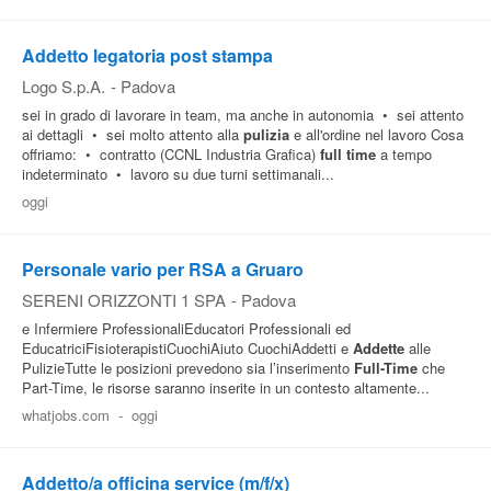
Addetto legatoria post stampa
Logo S.p.A.
-
Padova
sei in grado di lavorare in team, ma anche in autonomia • sei attento
ai dettagli • sei molto attento alla
pulizia
e all'ordine nel lavoro Cosa
offriamo: • contratto (CCNL Industria Grafica)
full time
a tempo
indeterminato • lavoro su due turni settimanali...
oggi
Personale vario per RSA a Gruaro
SERENI ORIZZONTI 1 SPA
-
Padova
e Infermiere ProfessionaliEducatori Professionali ed
EducatriciFisioterapistiCuochiAiuto CuochiAddetti e
Addette
alle
PulizieTutte le posizioni prevedono sia l’inserimento
Full-Time
che
Part-Time, le risorse saranno inserite in un contesto altamente...
whatjobs.com
-
oggi
Addetto/a officina service (m/f/x)