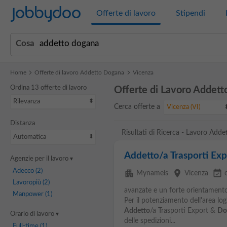
Jobbydoo
Offerte di lavoro
Stipendi
Cosa
Home
Offerte di lavoro Addetto Dogana
Vicenza
Ordina 13 offerte di lavoro
Offerte di Lavoro Addett
Rilevanza
Cerca offerte a
Vicenza (VI)
Distanza
Risultati di Ricerca - Lavoro Add
Automatica
Addetto/a Trasporti Ex
Agenzie per il lavoro
Adecco
(2)
apartment
place
event_available
Mynameis
Vicenza
Lavoropiù
(2)
avanzate e un forte orientamento 
Manpower
(1)
Per il potenziamento dell'area logi
Addetto
/a Trasporti Export &
Do
Orario di lavoro
delle spedizioni...
Full-time
(1)