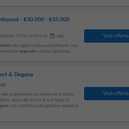
utbound - €30.000 - €35.000
event_available
Vedi offerta
icentino
, 13 km da Vicenza
oggi
ddetto
alla logistica inbound/outbound, con
umentazione
doganale
e utilizzo gestionali....
port & Dogana
oggi
Vedi offerta
alla progettazione su misura per il cliente.
stica, siamo alla ricerca di una figura di
gana
, che contribuirà alla gestione operativa