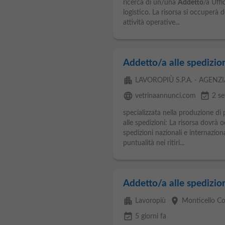
ricerca di un/una
Addetto
/a Uffi
logistico. La risorsa si occuperà 
attività operative...
Addetto/a alle spedizio
apartment
LAVOROPIÙ S.P.A. - AGENZ
language
event_available
vetrinaannunci.com
2 se
specializzata nella produzione di 
alle spedizioni: La risorsa dovrà 
spedizioni nazionali e internazio
puntualità nei ritiri...
Addetto/a alle spedizio
apartment
place
Lavoropiù
Monticello C
event_available
5 giorni fa