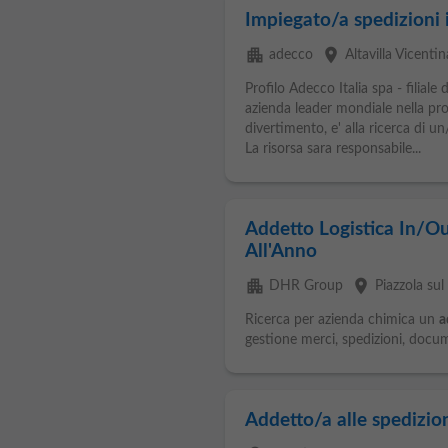
Impiegato/a spedizioni
apartment
place
adecco
Altavilla Vicentin
Profilo Adecco Italia spa - filial
azienda leader mondiale nella pro
divertimento, e' alla ricerca di
La risorsa sara responsabile...
Addetto Logistica In/O
All'Anno
apartment
place
DHR Group
Piazzola sul
Ricerca per azienda chimica un
a
gestione merci, spedizioni, doc
Addetto/a alle spedizio