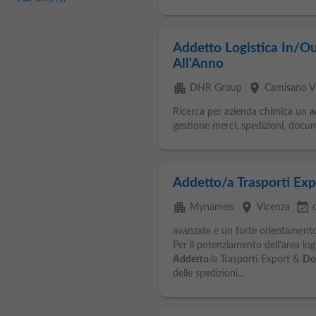
Addetto Logistica In/O
All'Anno
apartment
place
DHR Group
Camisano V
Ricerca per azienda chimica un
a
gestione merci, spedizioni, doc
Addetto/a Trasporti Ex
apartment
place
event_available
Mynameis
Vicenza
avanzate e un forte orientamento 
Per il potenziamento dell'area logi
Addetto
/a Trasporti Export &
Do
delle spedizioni...