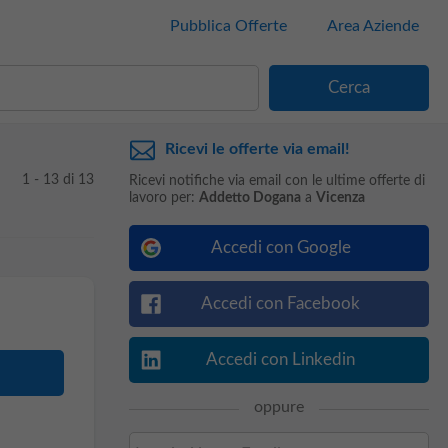
Pubblica Offerte
Area Aziende
Ricevi le offerte via email!
1 - 13 di 13
Ricevi notifiche via email con le ultime offerte di
lavoro per:
Addetto Dogana
a
Vicenza
Accedi con Google
Accedi con Facebook
Accedi con Linkedin
oppure