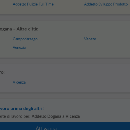
Addetto Pulizie Full Time
Addetto Sviluppo Prodotto
gana – Altre città:
Campodarsego
Veneto
Venezia
ro:
Vicenza
voro prima degli altri!
ferte di lavoro per:
Addetto Dogana
a
Vicenza