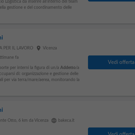
cio Logistica da inserire all'interno del team
della gestione e del coordinamento delle
ni
place
IA PER IL LAVORO
Vicenza
ttimane fa
Vedi offerta
porte per interni la figura di un/a
Addetto
/a
occuparsi di: organizzazione e gestione delle
nali per via terra/mare/aerea, monitorando la
ni
language
onte Otto
, 6 km da Vicenza
bakeca.it
Vedi offerta