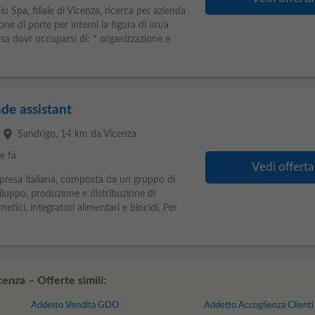
 Spa, filiale di Vicenza, ricerca per azienda
one di porte per interni la figura di un/a
orsa dovr occuparsi di: * organizzazione e
de assistant
place
Sandrigo
, 14 km da Vicenza
e fa
Vedi offerta
presa italiana, composta da un gruppo di
viluppo, produzione e distribuzione di
metici, integratori alimentari e biocidi. Per
nza – Offerte simili:
Addetto Vendita GDO
Addetto Accoglienza Clienti