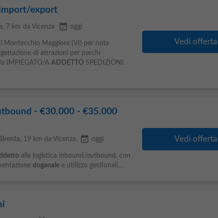
 import/export
event_available
a
, 7 km da Vicenza
oggi
Vedi offerta
e di Montecchio Maggiore (VI) per nota
gettazione di attrazioni per parchi
 un/a IMPIEGATO/A
ADDETTO
SPEDIZIONI.
utbound - €30.000 - €35.000
event_available
Vedi offerta
 Brenta
, 19 km da Vicenza
oggi
ddetto
alla logistica inbound/outbound, con
umentazione
doganale
e utilizzo gestionali....
ni