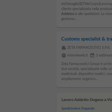
dsDettaglio]$[TitleCorpo]Lavoropiu
cliente specializzata nella produzi
Addetto
/a alle spedizioni: La ris
gestione...
Customs specialist & tra
apartment
ZETA FARMACEUTICI S.P.A.
language
event_available
intervieweb.it
3 settiman
Zeta Farmaceutici Group è un'im
due società, specializzate nello s
medicinali, dispositivi medici, cos
ampliamento organico...
Lavoro Addetto Dogana a Vice
Spedizioniere Doganale