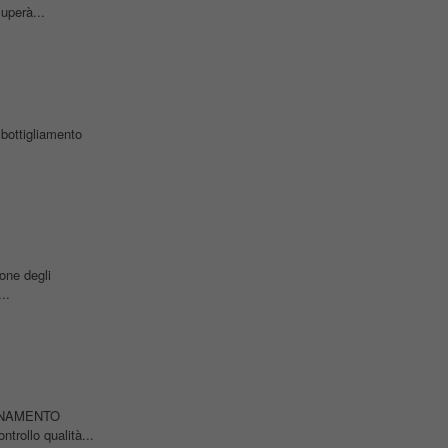
uperà...
mbottigliamento
one degli
..
NAMENTO
rollo qualità...