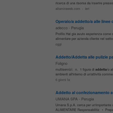
ricerca di una risorsa da inserire press
altamiraweb.com
-
ieri
Operaio/a addetto/a alle linee 
adecco
-
Perugia
Profilo Hai gia avuto esperienza come 
alimentare per azienda cliente nel sett
oggi
Addetto/Addetta alle pulizie pa
Foligno
multiservizi: n. 1 figura di
addetta
/o a
ambienti all'interno di un'attività comme
6 giorni fa
Addetto al confezionamento a
UMANA SPA
-
Perugia
Umana S.p.A. cerca per un'importante a
ALIMENTARE Responsabilità: • Preparaz