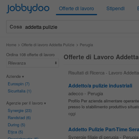
Jobbydoo
Offerte di lavoro
Stipendi
Cosa
Home
Offerte di lavoro Addetta Pulizie
Perugia
Ordina 108 offerte di lavoro
Offerte di Lavoro Addetta
Rilevanza
Risultati di Ricerca - Lavoro Addetta
Aziende
Eurospin
(7)
Addetto/a pulizie industriali
Sicuritalia
(1)
adecco
-
Perugia
Profilo Per azienda alimentare operante
Agenzie per il lavoro
presso lo stabilimento produttivo situato
Synergie
(23)
oggi
Randstad
(6)
During
(5)
Addetto Pulizie Part-Time Ser
Etjca
(5)
Synergie filiale di perugia
-
Perugia
Openjobmetis
(5)