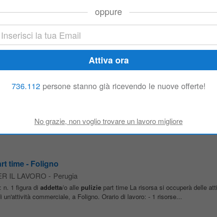
oppure
limentare
zienda alimentare nella zona di Assisi (PG): N: 10
ADDETTI
AL CONFEZI
e e confezionamento dei prodotti secondo le specifiche aziendali; Controllo
736.112
persone stanno già ricevendo le nuove offerte!
 metallografico
.M. S.p.A.
-
Umbertide
delle attività quotidiane del laboratorio, garantendo il rigoroso rispetto dell'ord
/la candidato/a ideale risponde a una delle seguenti caratteristiche: ha già...
rt time - Foligno
ER IL LAVORO
-
Perugia
: n. 1 figura di
addetta
/o alle
pulizie
part time La risorsa si occuperà delle att
i un'attività commerciale, a Foligno. Orario di lavoro: - 1 risorse...