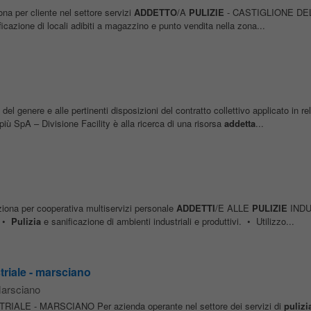
iona per cliente nel settore servizi
ADDETTO
/A
PULIZIE
- CASTIGLIONE DEL
icazione di locali adibiti a magazzino e punto vendita nella zona...
ilo del genere e alle pertinenti disposizioni del contratto collettivo applicato in re
iù SpA – Divisione Facility è alla ricerca di una risorsa
addetta
...
iona per cooperativa multiservizi personale
ADDETTI
/E ALLE
PULIZIE
INDU
: •
Pulizia
e sanificazione di ambienti industriali e produttivi. • Utilizzo...
triale - marsciano
arsciano
ALE - MARSCIANO Per azienda operante nel settore dei servizi di
pulizi