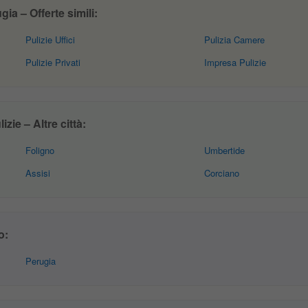
ia – Offerte simili:
Pulizie Uffici
Pulizia Camere
Pulizie Privati
Impresa Pulizie
zie – Altre città:
Foligno
Umbertide
Assisi
Corciano
o:
Perugia