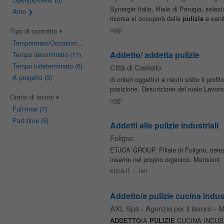
Synergie Italia, filiale di Perugia, selez
Altro
risorsa si occuperà della
pulizia
e sanif
oggi
Tipo di contratto
Temporaneo/Occasionale
(18)
Addetto/ addetta pulizie
Tempo determinato
(11)
Tempo indeterminato
(6)
Città di Castello
A progetto
(3)
di criteri oggettivi e neutri sotto il prof
posizione. Descrizione del ruolo Lavorop
Orario di lavoro
oggi
Full-time
(7)
Part-time
(5)
Addetti alle pulizie industriali
Foligno
ETJCA GROUP, Filiale di Foligno, selez
inserire nel proprio organico. Mansioni
etjca.it
-
ieri
Addetto/a pulizie cucina indus
AXL Spa - Agenzia per il lavoro
-
M
ADDETTO
/A
PULIZIE
CUCINA INDUSTRI