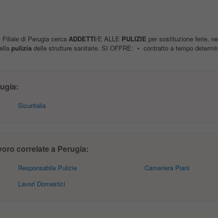
Filiale di Perugia cerca
ADDETTI
/E ALLE
PULIZIE
per sostituzione ferie, ne
ella
pulizia
delle strutture sanitarie. SI OFFRE: • contratto a tempo determin
ugia:
Sicuritalia
avoro correlate a Perugia:
Responsabile Pulizie
Cameriera Piani
Lavori Domestici