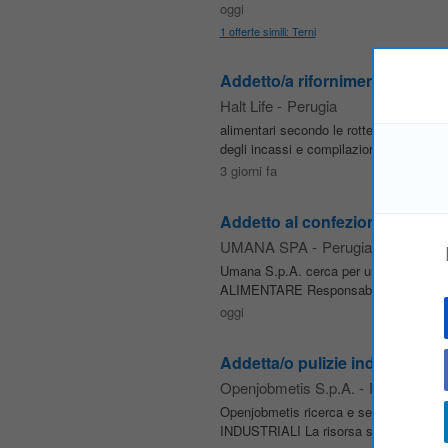
oggi
1 offerte simili: Terni
Addetto/a rifornimento e manu
Halt Life
-
Perugia
alimentari secondo le rotte assegnate 
degli incassi e compilazione della repor
3 giorni fa
Addetto al confezionamento a
UMANA SPA
-
Perugia
Umana S.p.A. cerca per un'importante a
ALIMENTARE Responsabilità: • Preparaz
oggi
Addetta/o pulizie industriali
Openjobmetis S.p.A.
-
Passignano 
Openjobmetis ricerca e seleziona per a
INDUSTRIALI La risorsa sarà inserita all