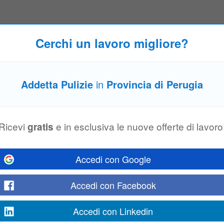
Cerchi un lavoro migliore?
tenzione distributori automatici
• Controllo del funzionamento delle macchine,
pulizia
e manutenzione ordina
tistica giornaliera tramite tablet • Segnalazione tempestiva di guasti o anomal
Addetta Pulizie
in
Provincia di Perugia
limentare
Ricevi
e in esclusiva le nuove offerte di lavoro
gratis
zienda alimentare nella zona di Assisi (PG): N: 10
ADDETTI
AL CONFEZIO
ione e confezionamento dei prodotti secondo le specifiche aziendali; • Cont
Accedi con Google
Accedi con Facebook
sul Trasimeno
zienda cliente del settore alimentare in zona Passignano (PG) un/una
ADDET
Accedi con Linkedin
'interno dello stabilimento produttivo e si occuperà delle attività di
pulizia
...