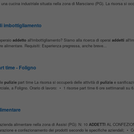
o una cucina industriale situata nella zona di Marsciano (PG). La risorsa si occ
di imbottigliamento
operaio
addetto
all'imbottigliamento? Siamo alla ricerca di operai
addetti
all'i
ore alimentare. Requisiti: Esperienza pregressa, anche breve...
rt time - Foligno
lle
pulizie
part time La risorsa si occuperà delle attività di
pulizia
e sanificazi
rciale, a Foligno. Orario di lavoro: • 1 risorse part time 6 ore settimanali su 6.
limentare
zienda alimentare nella zona di Assisi (PG): N: 10
ADDETTI
AL CONFEZIO
ione e confezionamento dei prodotti secondo le specifiche aziendali; • Cont