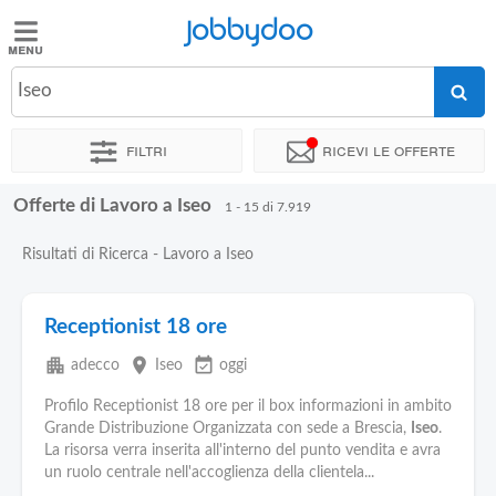
Jobbydoo
Jobbydoo
Iseo
Offerte
di
Filtri
Ricevi le offerte
lavoro
Offerte di Lavoro a Iseo
1 - 15 di 7.919
Stipendi
Risultati di Ricerca - Lavoro a Iseo
Elenco
professioni
Receptionist 18 ore
apartment
place
event_available
adecco
Iseo
oggi
Blog
Profilo Receptionist 18 ore per il box informazioni in ambito
Grande Distribuzione Organizzata con sede a Brescia,
Iseo
.
La risorsa verra inserita all'interno del punto vendita e avra
un ruolo centrale nell'accoglienza della clientela...