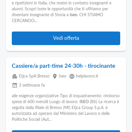
e ripetizioni in Italia, che mette in contatto insegnanti e
alunni. Scopri tutte le opportunità che ti offriamo per
diventare insegnante di Storia a
Iseo
. CHI STIAMO
CERCANDO...
Vedi offerta
Cassiere/a part-time 24-30h - tirocinante
apartment
place
language
Etjca SpA Bresso
Iseo
helplavoro.it
event_available
3 settimane fa
alle esigenze organizzative Tipo di inquadramento: rimborso
spese di 600 mensili Luogo di lavoro:
ISEO
(BS) La ricerca è
seguita dalla filiale di Bresso (MI) Etjca Group S.p.A. è
autorizzata ad operare dal Ministero del Lavoro e delle
Politiche Sociali (Aut...