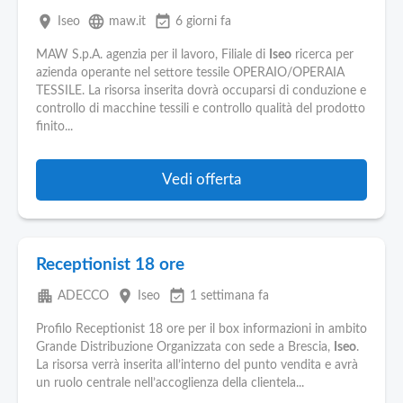
place
language
event_available
Iseo
maw.it
6 giorni fa
MAW S.p.A. agenzia per il lavoro, Filiale di
Iseo
ricerca per
azienda operante nel settore tessile OPERAIO/OPERAIA
TESSILE. La risorsa inserita dovrà occuparsi di conduzione e
controllo di macchine tessili e controllo qualità del prodotto
finito...
Vedi offerta
Receptionist 18 ore
apartment
place
event_available
ADECCO
Iseo
1 settimana fa
Profilo Receptionist 18 ore per il box informazioni in ambito
Grande Distribuzione Organizzata con sede a Brescia,
Iseo
.
La risorsa verrà inserita all’interno del punto vendita e avrà
un ruolo centrale nell’accoglienza della clientela...