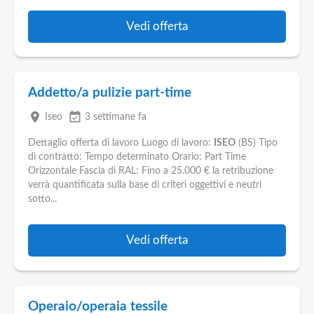
Pubblica
Offerte
Vedi offerta
Area
Aziende
Addetto/a pulizie part-time
place
event_available
Iseo
3 settimane fa
Dettaglio offerta di lavoro Luogo di lavoro:
ISEO
(BS) Tipo
di contratto: Tempo determinato Orario: Part Time
Orizzontale Fascia di RAL: Fino a 25.000 € la retribuzione
verrà quantificata sulla base di criteri oggettivi e neutri
sotto...
Vedi offerta
Operaio/operaia tessile