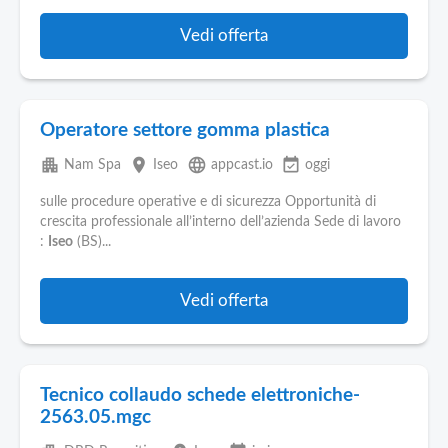
Vedi offerta
Operatore settore gomma plastica
apartment
place
language
event_available
Nam Spa
Iseo
appcast.io
oggi
sulle procedure operative e di sicurezza Opportunità di
crescita professionale all’interno dell’azienda Sede di lavoro
:
Iseo
(BS)...
Vedi offerta
Tecnico collaudo schede elettroniche-
2563.05.mgc