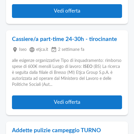
Vedi offerta
Cassiere/a part-time 24-30h - tirocinante
place
language
event_available
Iseo
etjca.it
2 settimane fa
alle esigenze organizzative Tipo di inquadramento: rimborso
spese di 600€ mensili Luogo di lavoro:
ISEO
(BS) La ricerca
è seguita dalla filiale di Bresso (MI) Etjca Group S.p.A. è
autorizzata ad operare dal Ministero del Lavoro e delle
Politiche Sociali (Aut...
Vedi offerta
Addette pulizie campeggio TURNO