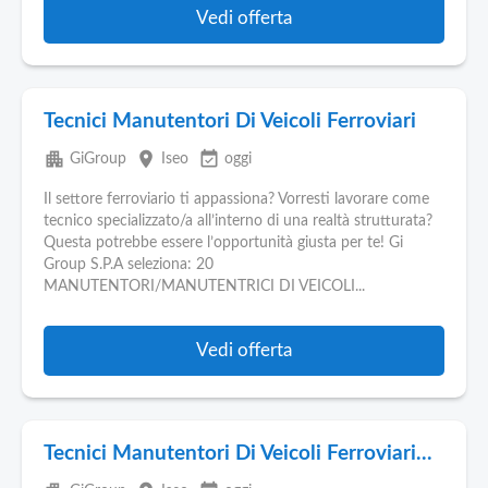
Vedi offerta
Tecnici Manutentori Di Veicoli Ferroviari
apartment
place
event_available
GiGroup
Iseo
oggi
Il settore ferroviario ti appassiona? Vorresti lavorare come
tecnico specializzato/a all’interno di una realtà strutturata?
Questa potrebbe essere l’opportunità giusta per te! Gi
Group S.P.A seleziona: 20
MANUTENTORI/MANUTENTRICI DI VEICOLI...
Vedi offerta
Tecnici Manutentori Di Veicoli Ferroviari...