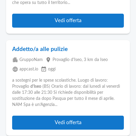
che opera su tutto il territorio...
Vedi offerta
Addetto/a alle pulizie
apartment
place
GruppoNam
Provaglio d'Iseo
, 3 km da Iseo
language
event_available
appcast.io
oggi
a sostegni per le spese scolastiche. Luogo di lavoro:
Provaglio
d'Iseo
(BS) Orario di lavoro: dal lunedì al venerdì
dalle 17:30 alle 21:30 Si richiede disponibilità per
sostituzione da dopo Pasqua per tutto il mese di aprile.
NAM Spa è un’Agenzia...
Vedi offerta