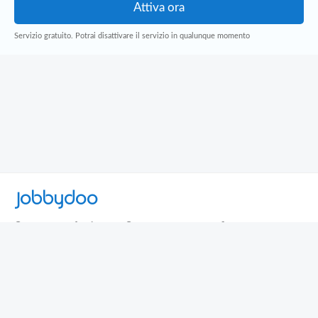
Servizio gratuito. Potrai disattivare il servizio in qualunque momento
Jobbydoo
Cerca per professione
Cerca per area geografica
Cerca per azienda
Termini e Condizioni
Privacy
Contatti
© 2013-2026 Jobbydoo - P.IVA IT02531310346