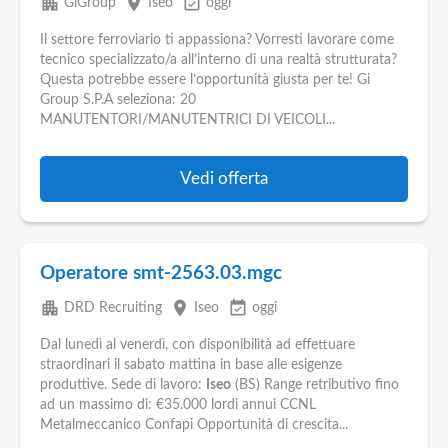
apartment
place
event_available
GiGroup
Iseo
oggi
Il settore ferroviario ti appassiona? Vorresti lavorare come
tecnico specializzato/a all’interno di una realtà strutturata?
Questa potrebbe essere l’opportunità giusta per te! Gi
Group S.P.A seleziona: 20
MANUTENTORI/MANUTENTRICI DI VEICOLI...
Vedi offerta
Operatore smt-2563.03.mgc
apartment
place
event_available
DRD Recruiting
Iseo
oggi
Dal lunedì al venerdì, con disponibilità ad effettuare
straordinari il sabato mattina in base alle esigenze
produttive. Sede di lavoro:
Iseo
(BS) Range retributivo fino
ad un massimo di: €35.000 lordi annui CCNL
Metalmeccanico Confapi Opportunità di crescita...