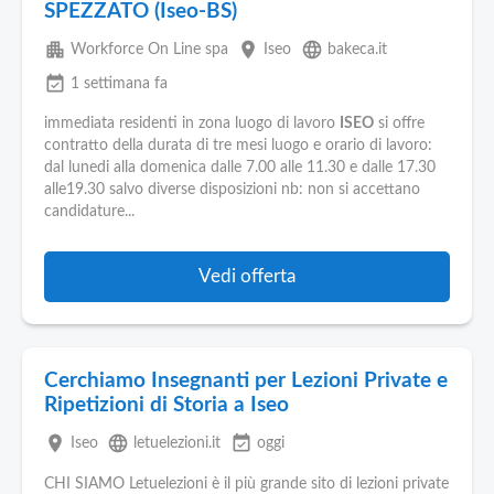
SPEZZATO (Iseo-BS)
apartment
place
language
Workforce On Line spa
Iseo
bakeca.it
event_available
1 settimana fa
immediata residenti in zona luogo di lavoro
ISEO
si offre
contratto della durata di tre mesi luogo e orario di lavoro:
dal lunedi alla domenica dalle 7.00 alle 11.30 e dalle 17.30
alle19.30 salvo diverse disposizioni nb: non si accettano
candidature...
Vedi offerta
Cerchiamo Insegnanti per Lezioni Private e
Ripetizioni di Storia a Iseo
place
language
event_available
Iseo
letuelezioni.it
oggi
CHI SIAMO Letuelezioni è il più grande sito di lezioni private