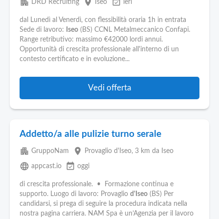
apartment
place
event_available
DRD Recruiting
Iseo
ieri
dal Lunedì al Venerdì, con flessibilità oraria 1h in entrata
Sede di lavoro:
Iseo
(BS) CCNL Metalmeccanico Confapi.
Range retributivo: massimo €42000 lordi annui.
Opportunità di crescita professionale all'interno di un
contesto certificato e in evoluzione...
Vedi offerta
Addetto/a alle pulizie turno serale
apartment
place
GruppoNam
Provaglio d'Iseo
, 3 km da Iseo
language
event_available
appcast.io
oggi
di crescita professionale. • Formazione continua e
supporto. Luogo di lavoro: Provaglio
d'Iseo
(BS) Per
candidarsi, si prega di seguire la procedura indicata nella
nostra pagina carriera. NAM Spa è un’Agenzia per il lavoro