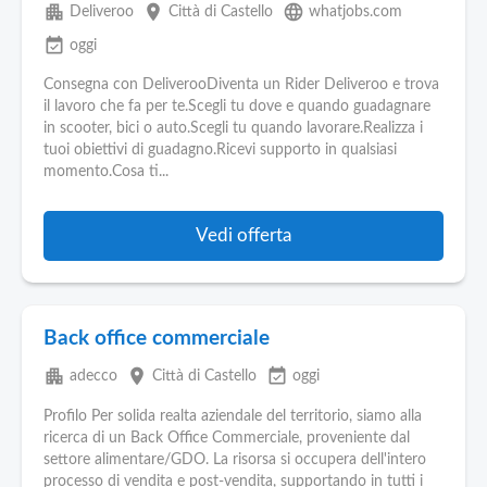
apartment
place
language
Deliveroo
Città di Castello
whatjobs.com
event_available
oggi
Consegna con DeliverooDiventa un Rider Deliveroo e trova
il lavoro che fa per te.Scegli tu dove e quando guadagnare
in scooter, bici o auto.Scegli tu quando lavorare.Realizza i
tuoi obiettivi di guadagno.Ricevi supporto in qualsiasi
momento.Cosa ti...
Vedi offerta
Back office commerciale
apartment
place
event_available
adecco
Città di Castello
oggi
Profilo Per solida realta aziendale del territorio, siamo alla
ricerca di un Back Office Commerciale, proveniente dal
settore alimentare/GDO. La risorsa si occupera dell'intero
processo di vendita e post-vendita, supportando in tutti i