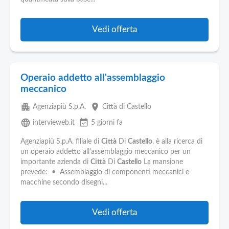
Pubblica
Offerte
Vedi offerta
Area
Aziende
Operaio addetto all'assemblaggio
meccanico
apartment
place
Agenziapiù S.p.A.
Città di Castello
language
event_available
intervieweb.it
5 giorni fa
Agenziapiù S.p.A. filiale di
Città
Di
Castello
, è alla ricerca di
un operaio addetto all'assemblaggio meccanico per un
importante azienda di
Città
Di
Castello
La mansione
prevede: • Assemblaggio di componenti meccanici e
macchine secondo disegni...
Vedi offerta