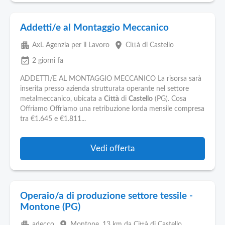
Addetti/e al Montaggio Meccanico
apartment
place
AxL Agenzia per il Lavoro
Città di Castello
event_available
2 giorni fa
ADDETTI/E AL MONTAGGIO MECCANICO La risorsa sarà
inserita presso azienda strutturata operante nel settore
metalmeccanico, ubicata a
Città
di
Castello
(PG). Cosa
Offriamo Offriamo una retribuzione lorda mensile compresa
tra €1.645 e €1.811...
Vedi offerta
Operaio/a di produzione settore tessile -
Montone (PG)
apartment
place
adecco
Montone
, 13 km da Città di Castello