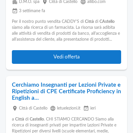
apartment
place
language
D.M.O. spa
Città di Castello
allibo.com
event_available
3 settimane fa
Per il nostro punto vendita CADDY’S di
Città
di
CAstello
siamo alla ricerca di un farmacista. La risorsa sarà adibita
alle attività di vendita di prodotti da banco, all'accoglienza e
all'assistenza del cliente, alla presentazione di prodotti...
Vedi offerta
Cerchiamo Insegnanti per Lezioni Private e
Ripetizioni di CPE Certificate Proficiency in
English a...
place
language
event_available
Città di Castello
letuelezioni.it
ieri
a
Città
di
Castello
. CHI STIAMO CERCANDO Siamo alla
ricerca di insegnanti privati per impartire Lezioni Private e
Ripetizioni per diversi livelli (scuole elementari, medie,