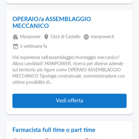
OPERAIO/a ASSEMBLAGGIO
MECCANICO
apartment
place
language
Manpower
Città di Castello
manpower.it
event_available
3 settimane fa
Hai esperienza nell’assemblaggio/montaggio meccanico?
Allora candidati! MANPOWER, ricerca per diverse aziende
sul territorio più figure come OPERAIO ASSEMBLAGGIO
MECCANICO Tipologia contrattuale: somministrazione con
ottime possibilità di...
Vedi offerta
Farmacista full time o part time