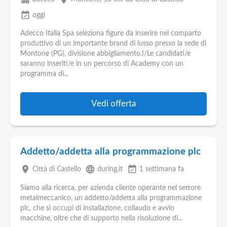
event_available
oggi
Adecco Italia Spa seleziona figure da inserire nel comparto
produttivo di un importante brand di lusso presso la sede di
Montone (PG), divisione abbigliamento.I/Le candidati/e
saranno inseriti/e in un percorso di Academy con un
programma di...
Vedi offerta
Addetto/addetta alla programmazione plc
place
language
event_available
Città di Castello
during.it
1 settimana fa
Siamo alla ricerca, per azienda cliente operante nel settore
metalmeccanico, un addetto/addetta alla programmazione
plc, che si occupi di installazione, collaudo e avvio
macchine, oltre che di supporto nella risoluzione di...