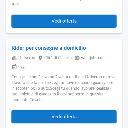
suoi...
Vedi offerta
Rider per consegne a domicilio
apartment
place
language
Deliveroo
Città di Castello
whatjobs.com
event_available
oggi
Consegna con DeliverooDiventa un Rider Deliveroo e trova
il lavoro che fa per te.Scegli tu dove e quando guadagnare
in scooter, bici o auto.Scegli tu quando lavorare.Realizza i
tuoi obiettivi di guadagno.Ricevi supporto in qualsiasi
momento.Cosa ti...
Vedi offerta