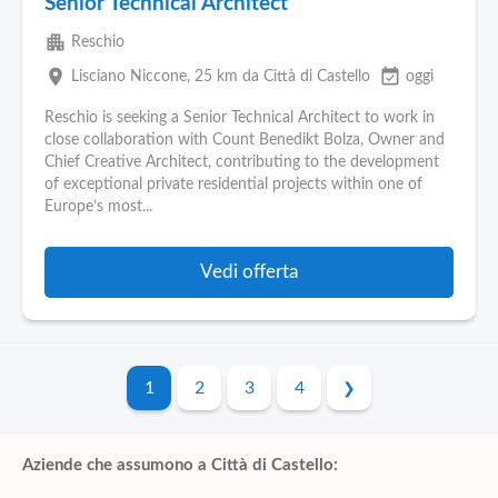
Senior Technical Architect
apartment
Reschio
place
event_available
Lisciano Niccone
, 25 km da Città di Castello
oggi
Reschio is seeking a Senior Technical Architect to work in
close collaboration with Count Benedikt Bolza, Owner and
Chief Creative Architect, contributing to the development
of exceptional private residential projects within one of
Europe’s most...
Vedi offerta
1
2
3
4
Aziende che assumono a Città di Castello: