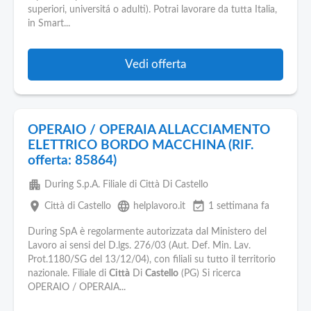
superiori, universitá o adulti). Potrai lavorare da tutta Italia,
in Smart...
Vedi offerta
OPERAIO / OPERAIA ALLACCIAMENTO
ELETTRICO BORDO MACCHINA (RIF.
offerta: 85864)
apartment
During S.p.A. Filiale di Città Di Castello
place
language
event_available
Città di Castello
helplavoro.it
1 settimana fa
During SpA è regolarmente autorizzata dal Ministero del
Lavoro ai sensi del D.lgs. 276/03 (Aut. Def. Min. Lav.
Prot.1180/SG del 13/12/04), con filiali su tutto il territorio
nazionale. Filiale di
Città
Di
Castello
(PG) Si ricerca
OPERAIO / OPERAIA...