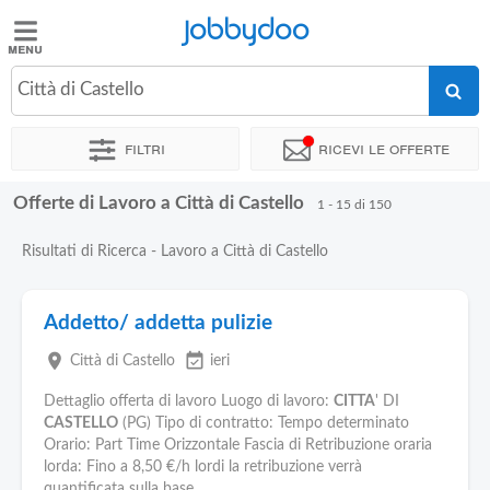
Jobbydoo
Jobbydoo
Città di Castello
Offerte
di
Filtri
Ricevi le offerte
lavoro
Offerte di Lavoro a Città di Castello
1 - 15 di 150
Stipendi
Risultati di Ricerca - Lavoro a Città di Castello
Elenco
professioni
Addetto/ addetta pulizie
place
event_available
Città di Castello
ieri
Blog
Dettaglio offerta di lavoro Luogo di lavoro:
CITTA
' DI
CASTELLO
(PG) Tipo di contratto: Tempo determinato
Orario: Part Time Orizzontale Fascia di Retribuzione oraria
lorda: Fino a 8,50 €/h lordi la retribuzione verrà
quantificata sulla base...