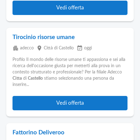
Vedi offerta
Tirocinio risorse umane
apartment
place
event_available
adecco
Città di Castello
oggi
Profilo Il mondo delle risorse umane ti appassiona e sei alla
ricerca dell'occasione giusta per metterti alla prova in un
contesto strutturato e professionale? Per la filiale Adecco
Citta
di
Castello
stiamo selezionando una persona da
inserire...
Vedi offerta
Fattorino Deliveroo