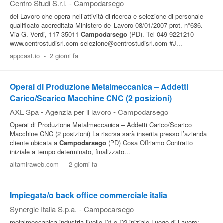
Centro Studi S.r.l.
-
Campodarsego
del Lavoro che opera nell’attività di ricerca e selezione di personale
qualificato accreditata Ministero del Lavoro 08/01/2007 prot. n°636.
Via G. Verdi, 117 35011
Campodarsego
(PD). Tel 049 9221210
www.centrostudisrl.com selezione@centrostudisrl.com #J...
appcast.io
-
2 giorni fa
Operai di Produzione Metalmeccanica – Addetti
Carico/Scarico Macchine CNC (2 posizioni)
AXL Spa - Agenzia per il lavoro
-
Campodarsego
Operai di Produzione Metalmeccanica – Addetti Carico/Scarico
Macchine CNC (2 posizioni) La risorsa sarà inserita presso l’azienda
cliente ubicata a
Campodarsego
(PD) Cosa Offriamo Contratto
iniziale a tempo determinato, finalizzato...
altamiraweb.com
-
2 giorni fa
Impiegata/o back office commerciale italia
Synergie Italia S.p.a.
-
Campodarsego
metalmeccanica industria livello D1 o D2 iniziale Luogo di Lavoro: