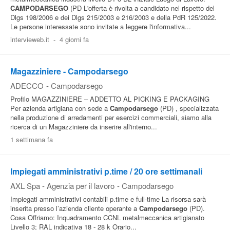
CAMPODARSEGO
(PD L'offerta è rivolta a candidatə nel rispetto del
Dlgs 198/2006 e dei Dlgs 215/2003 e 216/2003 e della PdR 125/2022.
Le persone interessate sono invitate a leggere l'informativa...
intervieweb.it
-
4 giorni fa
Magazziniere - Campodarsego
ADECCO
-
Campodarsego
Profilo MAGAZZINIERE – ADDETTO AL PICKING E PACKAGING
Per azienda artigiana con sede a
Campodarsego
(PD) , specializzata
nella produzione di arredamenti per esercizi commerciali, siamo alla
ricerca di un Magazziniere da inserire all'interno...
1 settimana fa
Impiegati amministrativi p.time / 20 ore settimanali
AXL Spa - Agenzia per il lavoro
-
Campodarsego
Impiegati amministrativi contabili p.time e full-time La risorsa sarà
inserita presso l’azienda cliente operante a
Campodarsego
(PD).
Cosa Offriamo: Inquadramento CCNL metalmeccanica artigianato
Livello 3; RAL indicativa 18 - 28 k Orario...