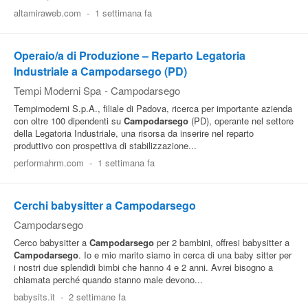
altamiraweb.com
-
1 settimana fa
Operaio/a di Produzione – Reparto Legatoria
Industriale a Campodarsego (PD)
Tempi Moderni Spa
-
Campodarsego
Tempimoderni S.p.A., filiale di Padova, ricerca per importante azienda
con oltre 100 dipendenti su
Campodarsego
(PD), operante nel settore
della Legatoria Industriale, una risorsa da inserire nel reparto
produttivo con prospettiva di stabilizzazione...
performahrm.com
-
1 settimana fa
Cerchi babysitter a Campodarsego
Campodarsego
Cerco babysitter a
Campodarsego
per 2 bambini, offresi babysitter a
Campodarsego
. Io e mio marito siamo in cerca di una baby sitter per
i nostri due splendidi bimbi che hanno 4 e 2 anni. Avrei bisogno a
chiamata perché quando stanno male devono...
babysits.it
-
2 settimane fa