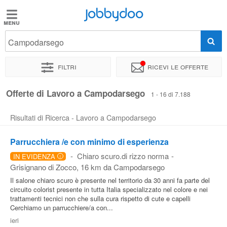
Jobbydoo
Jobbydoo
Campodarsego
Offerte
di
Filtri
Ricevi le offerte
lavoro
Offerte di Lavoro a Campodarsego
1 - 16 di 7.188
Stipendi
Risultati di Ricerca - Lavoro a Campodarsego
Elenco
Parrucchiera /e con minimo di esperienza
professioni
-
Chiaro scuro.di rizzo norma
-
IN EVIDENZA
i
Grisignano di Zocco
, 16 km da Campodarsego
Il salone chiaro scuro è presente nel territorio da 30 anni fa parte del
Blog
circuito colorist presente in tutta Italia specializzato nel colore e nei
trattamenti tecnici non che sulla cura rispetto di cute e capelli
Cerchiamo un parrucchiere/a con...
ieri