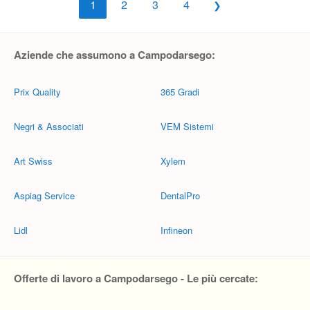
1
2
3
4
Aziende che assumono a Campodarsego:
Prix Quality
365 Gradi
Negri & Associati
VEM Sistemi
Art Swiss
Xylem
Aspiag Service
DentalPro
Lidl
Infineon
Offerte di lavoro a Campodarsego - Le più cercate: