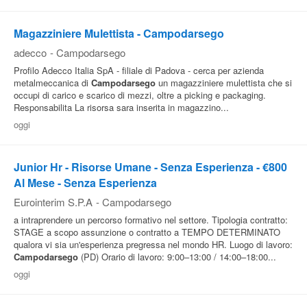
Pubblica
Magazziniere Mulettista - Campodarsego
Offerte
adecco
-
Campodarsego
Profilo Adecco Italia SpA - filiale di Padova - cerca per azienda
Area
metalmeccanica di
Campodarsego
un magazziniere mulettista che si
occupi di carico e scarico di mezzi, oltre a picking e packaging.
Aziende
Responsabilita La risorsa sara inserita in magazzino...
oggi
Junior Hr - Risorse Umane - Senza Esperienza - €800
Al Mese - Senza Esperienza
Eurointerim S.P.A
-
Campodarsego
a intraprendere un percorso formativo nel settore. Tipologia contratto:
STAGE a scopo assunzione o contratto a TEMPO DETERMINATO
qualora vi sia un'esperienza pregressa nel mondo HR. Luogo di lavoro:
Campodarsego
(PD) Orario di lavoro: 9:00–13:00 / 14:00–18:00...
oggi