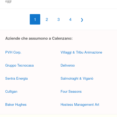
oggi
1
2
3
4
Aziende che assumono a Calenzano:
PVH Corp.
Villaggi & Tribu Animazione
Gruppo Tecnocasa
Deliveroo
Sentra Energia
Salmoiraghi & Viganò
Culligan
Four Seasons
Baker Hughes
Hostess Management Art