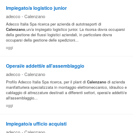
Impiegato/a logistico junior
Pubblica
adecco
-
Calenzano
Offerte
Adecco Italia Spa ricerca per azienda di autotrasporti di
Calenzano
,un/a impiegato logistico junior. La risorsa dovra occuparsi
della gestione dei flussi logistici aziendali, in particolare dovra
Area
occuparsi della gestione delle spedizioni...
Aziende
oggi
Operai/e addetti/e all'assemblaggio
adecco
-
Calenzano
Profilo Adecco Italia Spa ricerca, per il plant di
Calenzano
di azienda
manifatturiera specializzata in montaggio elettromeccanico, idraulico e
cablaggio di attrezzature destinati a differenti settori, operai/e addetti/e
all'assemblaggio...
oggi
Impiegato/a ufficio acquisti
adecco
-
Calenzano