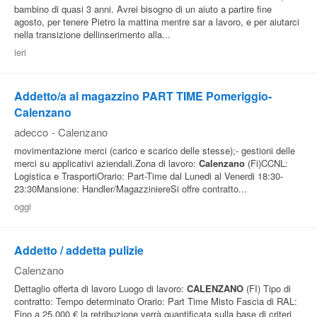
bambino di quasi 3 anni. Avrei bisogno di un aiuto a partire fine
agosto, per tenere Pietro la mattina mentre sar a lavoro, e per aiutarci
nella transizione dellinserimento alla...
ieri
Addetto/a al magazzino PART TIME Pomeriggio-
Calenzano
adecco
-
Calenzano
movimentazione merci (carico e scarico delle stesse);- gestioni delle
merci su applicativi aziendali.Zona di lavoro:
Calenzano
(Fi)CCNL:
Logistica e TrasportiOrario: Part-Time dal Lunedi al Venerdi 18:30-
23:30Mansione: Handler/MagazziniereSi offre contratto...
oggi
Addetto / addetta pulizie
Calenzano
Dettaglio offerta di lavoro Luogo di lavoro:
CALENZANO
(FI) Tipo di
contratto: Tempo determinato Orario: Part Time Misto Fascia di RAL:
Fino a 25.000 € la retribuzione verrà quantificata sulla base di criteri