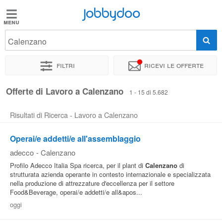
Jobbydoo
Jobbydoo
Calenzano
Offerte
di
Filtri
Ricevi le offerte
lavoro
Offerte di Lavoro a Calenzano
1 - 15 di 5.682
Stipendi
Risultati di Ricerca - Lavoro a Calenzano
Elenco
Operai/e addetti/e all'assemblaggio
professioni
adecco
-
Calenzano
Profilo Adecco Italia Spa ricerca, per il plant di
Calenzano
di
strutturata azienda operante in contesto internazionale e specializzata
Blog
nella produzione di attrezzature d'eccellenza per il settore
Food&Beverage, operai/e addetti/e all&apos...
oggi