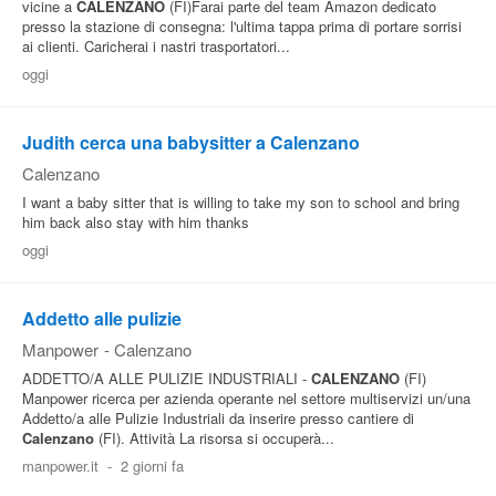
vicine a
CALENZANO
(FI)Farai parte del team Amazon dedicato
presso la stazione di consegna: l'ultima tappa prima di portare sorrisi
ai clienti. Caricherai i nastri trasportatori...
oggi
Judith cerca una babysitter a Calenzano
Calenzano
I want a baby sitter that is willing to take my son to school and bring
him back also stay with him thanks
oggi
Addetto alle pulizie
Manpower
-
Calenzano
ADDETTO/A ALLE PULIZIE INDUSTRIALI -
CALENZANO
(FI)
Manpower ricerca per azienda operante nel settore multiservizi un/una
Addetto/a alle Pulizie Industriali da inserire presso cantiere di
Calenzano
(FI). Attività La risorsa si occuperà...
manpower.it
-
2 giorni fa