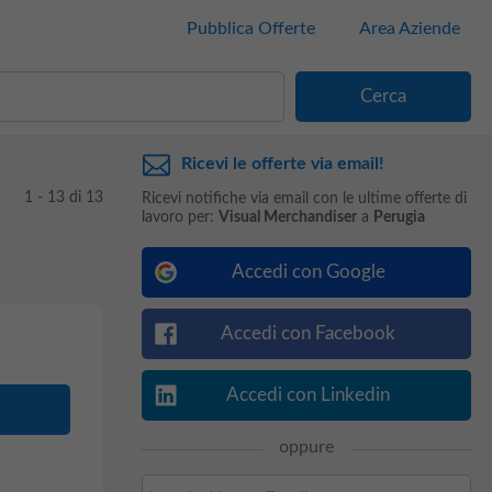
Pubblica Offerte
Area Aziende
Ricevi le offerte via email!
1 - 13 di 13
Ricevi notifiche via email con le ultime offerte di
lavoro per:
Visual Merchandiser
a
Perugia
Accedi con Google
Accedi con Facebook
Accedi con Linkedin
oppure