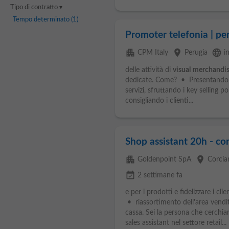
Tipo di contratto
Tempo determinato
(1)
Promoter telefonia | per
apartment
place
language
CPM Italy
Perugia
i
delle attività di
visual
merchandis
dedicate. Come? • Presentando ai 
servizi, sfruttando i key selling p
consigliando i clienti...
Shop assistant 20h - cor
apartment
place
Goldenpoint SpA
Corcia
event_available
2 settimane fa
e per i prodotti e fidelizzare i cli
• riassortimento dell'area vendit
cassa. Sei la persona che cerchi
sales assistant nel settore retail...