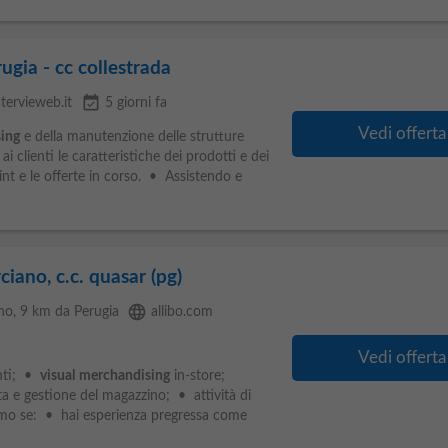
ugia - cc collestrada
event_available
ntervieweb.it
5 giorni fa
Vedi offerta
ing
e della manutenzione delle strutture
clienti le caratteristiche dei prodotti e dei
oint e le offerte in corso. • Assistendo e
ciano, c.c. quasar (pg)
language
no
, 9 km da Perugia
allibo.com
Vedi offerta
enti; •
visual
merchandising
in-store;
a e gestione del magazzino; • attività di
amo se: • hai esperienza pregressa come