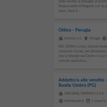
nella vendita al dettaglio di prod
Responsabile di Negozio con la p
team. Sarai il...
Ottico - Perugia
apartment
place
language
Summa s.r.l.
Perugia
PAC 2000A Conad, azienda leader
consorzio Conad, per dimensioni 
che si estende nel Centro e Sud It
crescita salutistica,...
Addetto/a alle vendite 
Bastia Umbra (PG)
apartment
p
ORIGINAL MARINES S.P.A
language
event_available
intervieweb.it
1 mese fa