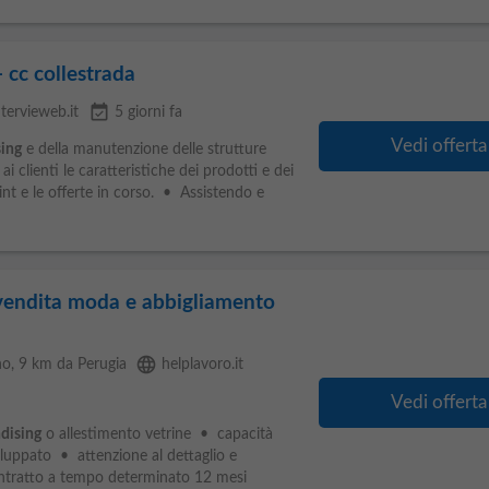
 cc collestrada
event_available
ntervieweb.it
5 giorni fa
Vedi offerta
ing
e della manutenzione delle strutture
clienti le caratteristiche dei prodotti e dei
oint e le offerte in corso. • Assistendo e
 vendita moda e abbigliamento
language
no
, 9 km da Perugia
helplavoro.it
Vedi offerta
dising
o allestimento vetrine • capacità
iluppato • attenzione al dettaglio e
contratto a tempo determinato 12 mesi