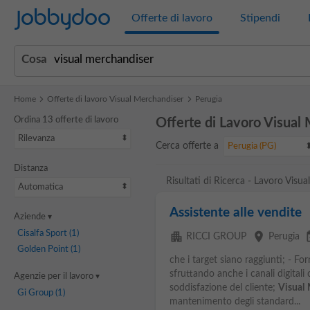
Jobbydoo
Offerte di lavoro
Stipendi
Cosa
Home
Offerte di lavoro Visual Merchandiser
Perugia
Ordina 13 offerte di lavoro
Offerte di Lavoro Visual
Rilevanza
Cerca offerte a
Perugia (PG)
Distanza
Risultati di Ricerca - Lavoro Visu
Automatica
Assistente alle vendite
Aziende
Cisalfa Sport
(1)
apartment
place
event
RICCI GROUP
Perugia
Golden Point
(1)
che i target siano raggiunti; - Fo
sfruttando anche i canali digital
Agenzie per il lavoro
soddisfazione del cliente;
Visual
Gi Group
(1)
mantenimento degli standard...