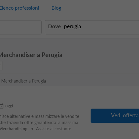
Elenco professioni
Blog
Dove
 Merchandiser a Perugia
al Merchandiser a Perugia
_available
oggi
Vedi offerta
rnisce alternative e massimizzare le vendite
i che l'azienda offre garantendo la massima
Merchandising
: • Assiste al costante