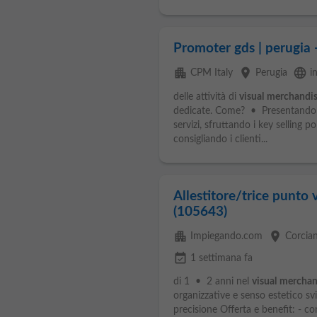
Promoter gds | perugia -
apartment
place
language
CPM Italy
Perugia
i
delle attività di
visual
merchandis
dedicate. Come? • Presentando ai 
servizi, sfruttando i key selling p
consigliando i clienti...
Allestitore/trice punto
(105643)
apartment
place
Impiegando.com
Corcia
event_available
1 settimana fa
di 1 • 2 anni nel
visual
merchan
organizzative e senso estetico sv
precisione Offerta e benefit: - 