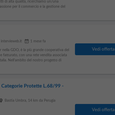
otti di alta qualità, ricerchiamo un/una
assione per il commercio e la gestione del
event_available
intervieweb.it
1 mese fa
Vedi offerta
 nella GDO, è la più grande cooperativa del
e fatturato, con una rete vendita associata
alia. Nell'ambito del nostro progetto di
- Categorie Protette L.68/99 -
lace
Bastia Umbra
, 14 km da Perugia
Vedi offerta