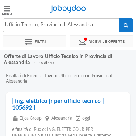
Jobbydoo
Jobbydoo
Ufficio Tecnico, Provincia di Alessandria
Offerte
di
Filtri
Ricevi le offerte
lavoro
Offerte di Lavoro Ufficio Tecnico in Provincia di
Stipendi
Alessandria
1 - 15 di 115
Risultati di Ricerca - Lavoro Ufficio Tecnico in Provincia di
Elenco
Alessandria
professioni
| ing. elettrico jr per ufficio tecnico |
Blog
105692 |
apartment
place
event_available
Etjca Group
Alessandria
oggi
e finalità di Ruolo: ING. ELETTRICO JR PER
UFFICIO
TECNICO
La risorsa verrà inserita all'interno