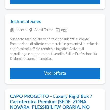
Technical Sales
apartment
place
event_available
adecco
Acqui Terme
oggi
Supporto
tecnico
alla vendita e consulenza al cliente
Preparazione di offerte commerciali e preventivi Interfaccia
con fornitori,
ufficio
tecnico
e logistica Attivita di
sopralluogo e supporto post-vendita Skill e Professionalita
Diploma o laurea in ambito...
Vedi offerta
CAPO PROGETTO - Luxury Rigid Box /
Cartotecnica Premium (SEDE: ZONA
NOVARA. FLESSIBILITA' ORARIA. NO