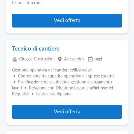
team all'interno...
Vedi offerta
Tecnico di cantiere
apartment
place
event_available
Giuggia Costruzioni
Alessandria
oggi
Gestione operativa dei cantieri edili/stradali
• Coordinamento squadre operative e imprese esterne
• Pianificazione delle attività e gestione avanzamento
lavori • Relazione con Direzione Lavori e
uffici
tecnici
Requisiti: • Laurea e/o diploma...
Vedi offerta