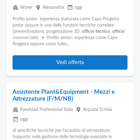
apartment
place
event_available
Wyser
Alessandria
oggi
Profilo junior: esperienza maturata come Capo Progetto
junior oppure in una delle funzioni tecniche correlate
(preventivazione, progettazione 3D,
ufficio
tecnico
,
ufficio
commerciale). • Profilo senior: esperienza come Capo
Progetto oppure come Sales...
Vedi offerta
Assistente Plant&Equipment - Mezzi e
Attrezzature (F/M/NB)
apartment
place
Randstad Professional Italia
Arquata Scrivia
event_available
oggi
di specifiche tecniche per l'acquisto di attrezzature;
Supporto nella gestione delle tecnologie avanzate in