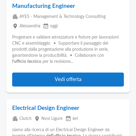
Manufacturing Engineer
apartment
AYES - Management & Technology Consulting
place
event_available
Alessandria
oggi
Progettare e validare attrezzature e fixture per lavorazioni
CNC e assemblaggio. • Supportare il passaggio dei
prodotti dalla progettazione alla produzione in serie,
garantendone la producibilità. • Collaborare con
l'ufficio
tecnico
per la revisione...
Vedi offerta
Electrical Design Engineer
apartment
place
event_available
Clutch
Novi Ligure
ieri
siamo alla ricerca di un Electrical Design Engineer da