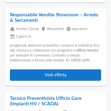
Responsabile Vendite Showroom – Arredo
& Serramenti
apartment
place
language
Hunters Group
Alessandria
appcast.io
event_available
3 giorni fa
progettuali, elaborare preventivi, condurre la trattativa fino
alla chiusura e collaborare con progettisti e
ufficio
tecnico
per avanzare le commesse. Contratto a tempo
indeterminato e bonus sulle vendite. #J-18808-Ljbffr...
Vedi offerta
Tecnico Preventivista Ufficio Gare
(Impianti HV / SCADA)