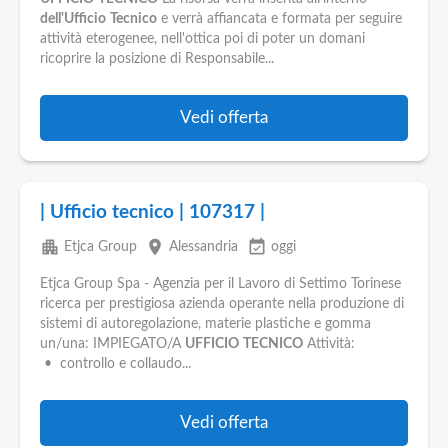
Pubblica
dell'Ufficio
Tecnico
e verrà affiancata e formata per seguire
Offerte
attività eterogenee, nell'ottica poi di poter un domani
ricoprire la posizione di Responsabile...
Area
Aziende
Vedi offerta
| Ufficio tecnico | 107317 |
apartment
place
event_available
Etjca Group
Alessandria
oggi
Etjca Group Spa - Agenzia per il Lavoro di Settimo Torinese
ricerca per prestigiosa azienda operante nella produzione di
sistemi di autoregolazione, materie plastiche e gomma
un/una: IMPIEGATO/A
UFFICIO
TECNICO
Attività:
• controllo e collaudo...
Vedi offerta