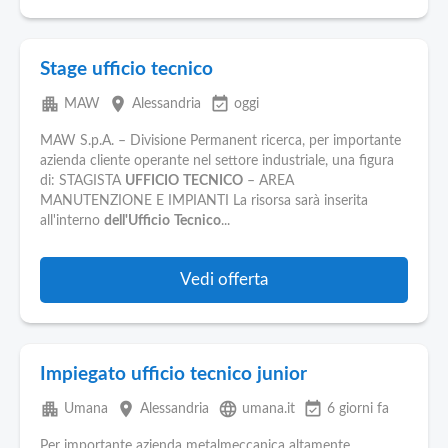
Stage ufficio tecnico
apartment
place
event_available
MAW
Alessandria
oggi
MAW S.p.A. – Divisione Permanent ricerca, per importante
azienda cliente operante nel settore industriale, una figura
di: STAGISTA
UFFICIO
TECNICO
– AREA
MANUTENZIONE E IMPIANTI La risorsa sarà inserita
all'interno
dell'Ufficio
Tecnico
...
Vedi offerta
Impiegato ufficio tecnico junior
apartment
place
language
event_available
Umana
Alessandria
umana.it
6 giorni fa
Per importante azienda metalmeccanica altamente