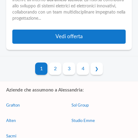
inserire all'interno
dell'ufficio
tecnico
. La risorsa contribuirà
allo sviluppo di sistemi elettrici ed elettronici innovativi,
collaborando con un team multidisciplinare impegnato nella
progettazione...
Vedi offerta
1
2
3
4
Aziende che assumono a Alessandria:
Grafton
Sol Group
Alten
Studio Emme
Sacmi