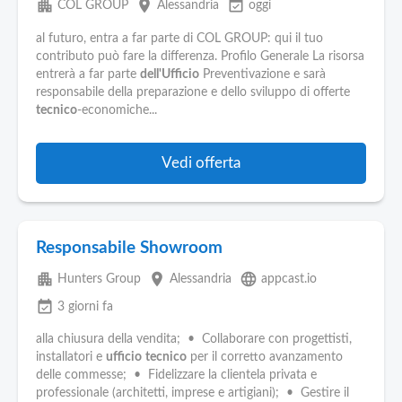
apartment
place
event_available
COL GROUP
Alessandria
oggi
al futuro, entra a far parte di COL GROUP: qui il tuo
contributo può fare la differenza. Profilo Generale La risorsa
entrerà a far parte
dell'Ufficio
Preventivazione e sarà
responsabile della preparazione e dello sviluppo di offerte
tecnico
-economiche...
Vedi offerta
Responsabile Showroom
apartment
place
language
Hunters Group
Alessandria
appcast.io
event_available
3 giorni fa
alla chiusura della vendita; • Collaborare con progettisti,
installatori e
ufficio
tecnico
per il corretto avanzamento
delle commesse; • Fidelizzare la clientela privata e
professionale (architetti, imprese e artigiani); • Gestire il