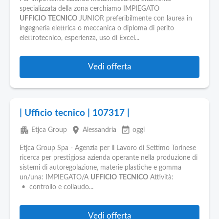
specializzata della zona cerchiamo IMPIEGATO
UFFICIO
TECNICO
JUNIOR preferibilmente con laurea in
ingegneria elettrica o meccanica o diploma di perito
elettrotecnico, esperienza, uso di Excel...
Vedi offerta
| Ufficio tecnico | 107317 |
apartment
place
event_available
Etjca Group
Alessandria
oggi
Etjca Group Spa - Agenzia per il Lavoro di Settimo Torinese
ricerca per prestigiosa azienda operante nella produzione di
sistemi di autoregolazione, materie plastiche e gomma
un/una: IMPIEGATO/A
UFFICIO
TECNICO
Attività:
• controllo e collaudo...
Vedi offerta