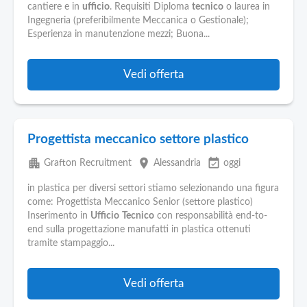
cantiere e in
ufficio
. Requisiti Diploma
tecnico
o laurea in
Ingegneria (preferibilmente Meccanica o Gestionale);
Esperienza in manutenzione mezzi; Buona...
Vedi offerta
Progettista meccanico settore plastico
apartment
place
event_available
Grafton Recruitment
Alessandria
oggi
in plastica per diversi settori stiamo selezionando una figura
come: Progettista Meccanico Senior (settore plastico)
Inserimento in
Ufficio
Tecnico
con responsabilità end-to-
end sulla progettazione manufatti in plastica ottenuti
tramite stampaggio...
Vedi offerta