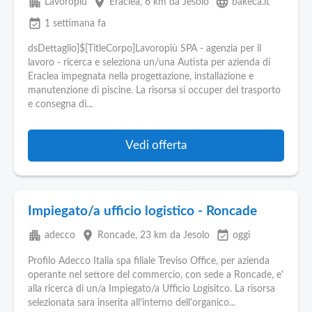
apartment
place
language
Lavoropiù
Eraclea
, 6 km da Jesolo
bakeca.it
event_available
1 settimana fa
dsDettaglio]$[TitleCorpo]Lavoropiù SPA - agenzia per il
lavoro - ricerca e seleziona un/una Autista per azienda di
Eraclea impegnata nella progettazione, installazione e
manutenzione di piscine. La risorsa si occuper del trasporto
e consegna di...
Vedi offerta
Impiegato/a ufficio logistico - Roncade
apartment
place
event_available
adecco
Roncade
, 23 km da Jesolo
oggi
Profilo Adecco Italia spa filiale Treviso Office, per azienda
operante nel settore del commercio, con sede a Roncade, e'
alla ricerca di un/a Impiegato/a Ufficio Logisitco. La risorsa
selezionata sara inserita all'interno dell'organico...