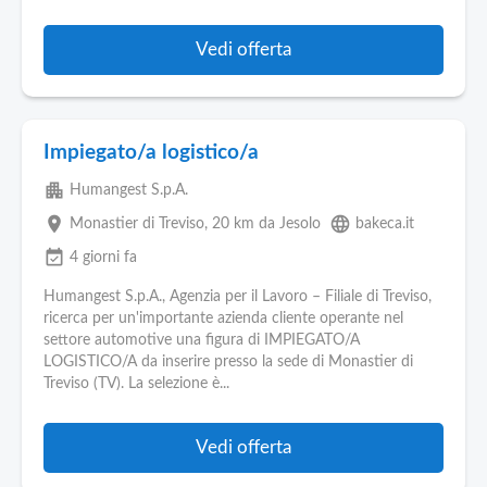
Vedi offerta
Impiegato/a logistico/a
apartment
Humangest S.p.A.
place
language
Monastier di Treviso
, 20 km da Jesolo
bakeca.it
event_available
4 giorni fa
Humangest S.p.A., Agenzia per il Lavoro – Filiale di Treviso,
ricerca per un'importante azienda cliente operante nel
settore automotive una figura di IMPIEGATO/A
LOGISTICO/A da inserire presso la sede di Monastier di
Treviso (TV). La selezione è...
Vedi offerta