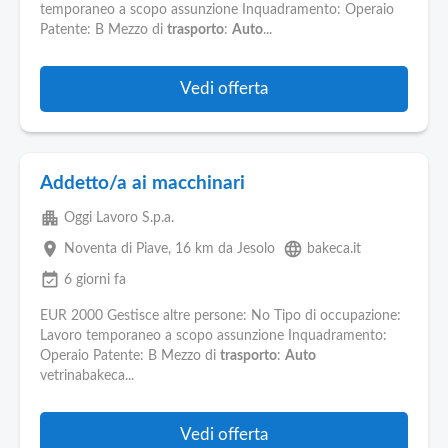
Pubblica
temporaneo a scopo assunzione Inquadramento: Operaio
Offerte
Patente: B Mezzo di
trasporto
:
Auto
...
Area
Vedi offerta
Aziende
Addetto/a ai macchinari
apartment
Oggi Lavoro S.p.a.
place
language
Noventa di Piave
, 16 km da Jesolo
bakeca.it
event_available
6 giorni fa
EUR 2000 Gestisce altre persone: No Tipo di occupazione:
Lavoro temporaneo a scopo assunzione Inquadramento:
Operaio Patente: B Mezzo di
trasporto
:
Auto
vetrinabakeca...
Vedi offerta