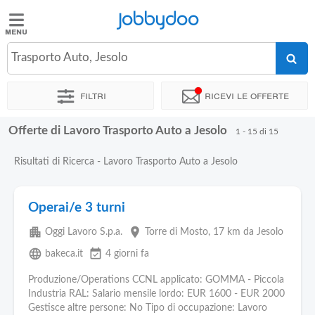
Jobbydoo
Jobbydoo
Trasporto Auto, Jesolo
Offerte
di
Filtri
Ricevi le offerte
lavoro
Offerte di Lavoro Trasporto Auto a Jesolo
1 - 15 di 15
Stipendi
Risultati di Ricerca - Lavoro Trasporto Auto a Jesolo
Elenco
professioni
Operai/e 3 turni
apartment
place
Oggi Lavoro S.p.a.
Torre di Mosto
, 17 km da Jesolo
Blog
language
event_available
bakeca.it
4 giorni fa
Produzione/Operations CCNL applicato: GOMMA - Piccola
Industria RAL: Salario mensile lordo: EUR 1600 - EUR 2000
Gestisce altre persone: No Tipo di occupazione: Lavoro