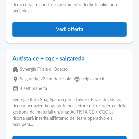
di raccolta, trasporto e smistamento di rifiuti solidi non
pericolosi...
Vedi offerta
Autista ce + cqc - salgareda
apartment
Synergie Filiale di Oderzo
place
language
Salgareda
, 22 km da Jesolo
helplavoro.it
event_available
4 settimane fa
Synergie Italia Spa, Agenzia per il Lavoro, Filiale di Oderzo,
ricerca per azienda operante nel settore del recupero e della
gestione dei materiali un/una: AUTISTA CE + CQC La
risorsa sarà inserita all'interno del team operativo e si
occuperà...