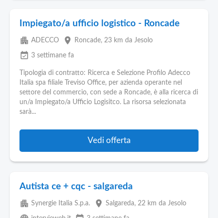
Impiegato/a ufficio logistico - Roncade
apartment
place
ADECCO
Roncade
, 23 km da Jesolo
event_available
3 settimane fa
Tipologia di contratto: Ricerca e Selezione Profilo Adecco
Italia spa filiale Treviso Office, per azienda operante nel
settore del commercio, con sede a Roncade, è alla ricerca di
un/a Impiegato/a Ufficio Logisitco. La risorsa selezionata
sarà...
Vedi offerta
Autista ce + cqc - salgareda
apartment
place
Synergie Italia S.p.a.
Salgareda
, 22 km da Jesolo