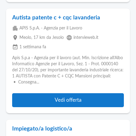
Autista patente c + cqc lavanderia
apartment
APIS S.p.A. - Agenzia per il Lavoro
place
language
Meolo
, 17 km da Jesolo
intervieweb.it
event_available
1 settimana fa
Apis S.p.a - Agenzia per il lavoro (aut. Min. Iscrizione all'Albo
Informatico Agenzie per il Lavoro, Sez. 1 - Prot. 0000140
del 27/10/20), per importante lavanderia industriale ricerca:
1 AUTISTA con Patente C + CQC Mansioni principali:
• Consegna...
Vedi offerta
Impiegato/a logistico/a