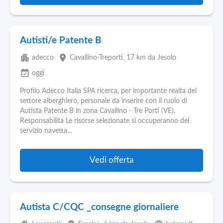
Autisti/e Patente B
apartment
place
adecco
Cavallino-Treporti
, 17 km da Jesolo
event_available
oggi
Profilo Adecco Italia SPA ricerca, per importante realta del
settore alberghiero, personale da inserire con il ruolo di
Autista Patente B in zona Cavallino - Tre Porti (VE).
Responsabilita Le risorse selezionate si occuperanno del
servizio navetta...
Vedi offerta
Autista C/CQC _consegne giornaliere