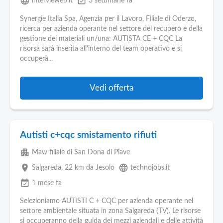
language
event_available
intervieweb.it
3 settimane fa
Synergie Italia Spa, Agenzia per il Lavoro, Filiale di Oderzo,
ricerca per azienda operante nel settore del recupero e della
gestione dei materiali un/una: AUTISTA CE + CQC La
risorsa sarà inserita all'interno del team operativo e si
occuperà...
Vedi offerta
Autisti c+cqc smistamento rifiuti
apartment
Maw filiale di San Dona di Piave
place
language
Salgareda
, 22 km da Jesolo
technojobs.it
event_available
1 mese fa
Selezioniamo AUTISTI C + CQC per azienda operante nel
settore ambientale situata in zona Salgareda (TV). Le risorse
si occuperanno della guida dei mezzi aziendali e delle attività