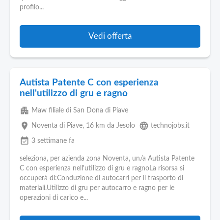
profilo...
Vedi offerta
Autista Patente C con esperienza
nell'utilizzo di gru e ragno
apartment
Maw filiale di San Dona di Piave
place
language
Noventa di Piave
, 16 km da Jesolo
technojobs.it
event_available
3 settimane fa
seleziona, per azienda zona Noventa, un/a Autista Patente
C con esperienza nell'utilizzo di gru e ragnoLa risorsa si
occuperà di:Conduzione di autocarri per il trasporto di
materiali.Utilizzo di gru per autocarro e ragno per le
operazioni di carico e...