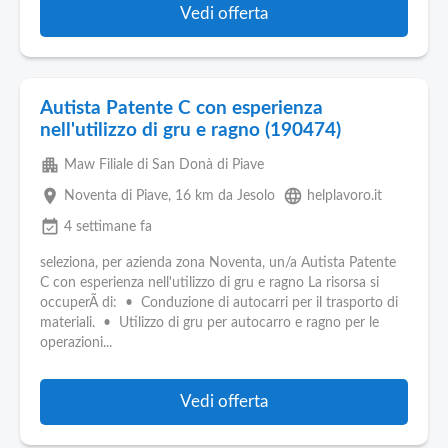
Vedi offerta
Autista Patente C con esperienza
nell'utilizzo di gru e ragno (190474)
apartment
Maw Filiale di San Donà di Piave
place
language
Noventa di Piave
, 16 km da Jesolo
helplavoro.it
event_available
4 settimane fa
seleziona, per azienda zona Noventa, un/a Autista Patente
C con esperienza nell'utilizzo di gru e ragno La risorsa si
occuperÃ di: • Conduzione di autocarri per il trasporto di
materiali. • Utilizzo di gru per autocarro e ragno per le
operazioni...
Vedi offerta