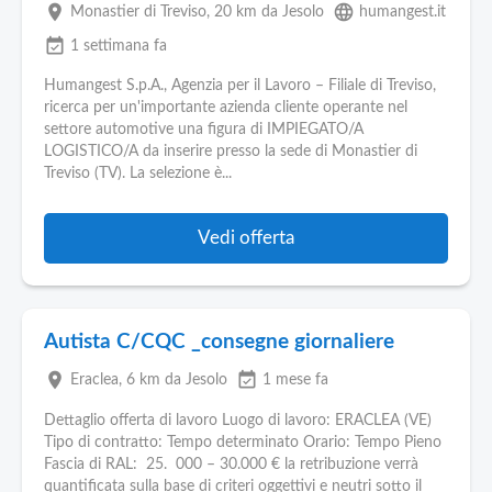
place
language
Monastier di Treviso
, 20 km da Jesolo
humangest.it
event_available
1 settimana fa
Humangest S.p.A., Agenzia per il Lavoro – Filiale di Treviso,
ricerca per un'importante azienda cliente operante nel
settore automotive una figura di IMPIEGATO/A
LOGISTICO/A da inserire presso la sede di Monastier di
Treviso (TV). La selezione è...
Vedi offerta
Autista C/CQC _consegne giornaliere
place
event_available
Eraclea
, 6 km da Jesolo
1 mese fa
Dettaglio offerta di lavoro Luogo di lavoro: ERACLEA (VE)
Tipo di contratto: Tempo determinato Orario: Tempo Pieno
Fascia di RAL: 25. 000 – 30.000 € la retribuzione verrà
quantificata sulla base di criteri oggettivi e neutri sotto il